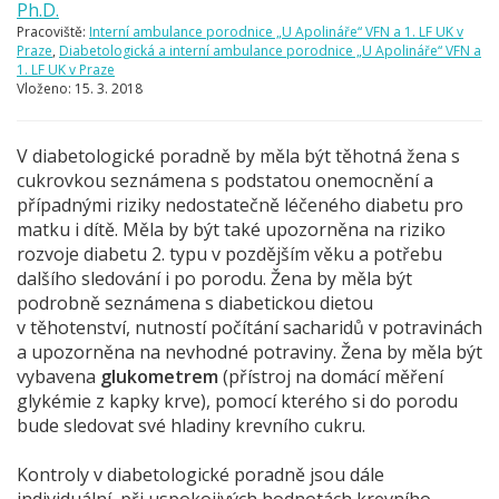
Ph.D.
Pracoviště:
Interní ambulance porodnice „U Apolináře“ VFN a 1. LF UK v
Praze
,
Diabetologická a interní ambulance porodnice „U Apolináře“ VFN a
1. LF UK v Praze
Vloženo:
15. 3. 2018
V diabetologické poradně by měla být těhotná žena s
cukrovkou seznámena s podstatou onemocnění a
případnými riziky nedostatečně léčeného diabetu pro
matku i dítě. Měla by být také upozorněna na riziko
rozvoje diabetu 2. typu v pozdějším věku a potřebu
dalšího sledování i po porodu. Žena by měla být
podrobně seznámena s diabetickou dietou
v těhotenství, nutností počítání sacharidů v potravinách
a upozorněna na nevhodné potraviny. Žena by měla být
vybavena
glukometrem
(přístroj na domácí měření
glykémie z kapky krve), pomocí kterého si do porodu
bude sledovat své hladiny krevního cukru.
Kontroly v diabetologické poradně jsou dále
individuální, při uspokojivých hodnotách krevního