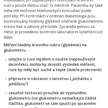
cukru pouze dietou stačí 1x měsíčně. Pacientka by také
měla mít možnost telefonických konzultací podle
potřeby. Při kontrolách v ordinaci diabetologa jsou
kontrolovány hodnoty glykémií změřené glukometrem,
krevní tlak a váhový přírůstek. Zpravidla jednou za
měsíc je provedeno kontrolní laboratorní vyšetření (viz
dále).
Měření hladiny krevního cukru (glykémie) na
glukometru
umyjte si ruce mýdlem a osušte (nepoužívejte
dezinfekci, mohla by zkreslit výsledek měření),
ruce by měly být suché a teplé (dobře prokrvené)
připravte si nástavec s lancetou („píchátko s
jehličkou“)
zasuňte testovací proužek do vypnutého
glukometru (na glukometru nemačkejte žádná
tlačítka, glukometr se sám spustí po správném