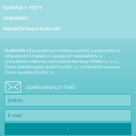
EDUKACE + TESTY
ODBORNÍCI
REDAKČNÍ RADA/KONTAKT
CUKROVKA.CZ
je projekt pro edukaci pacientů a pracovníků ve
zdravotnictví vznikající ve spolupráci nakladatelství a
vydavatelství odborné zdravotnické literatury PANAX Co, s.r.o.,
České diabetologické společnosti JEP z.s. a Diabetické asociace
České republiky (DAČR), z.s.
ODBĚR NEWSLETTERŮ