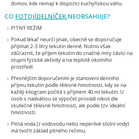
domov, kde nemají k dispozici kuchyňskou váhu.
CO
FOTOJÍDELNÍČEK
NEOBSAHUJE?
PITNÝ REŽIM
Pokud lékař neurčí jinak, obecně se doporučuje
přijímat 2-3 litry tekutin denně. Nutno však
zdůraznit, že příjem tekutin do značné míry závisí na
stupni fyzické aktivity a na teplotě okolního
prostředí.
Přesnějším doporučením je stanovení denního
příjmu tekutin podle tělesné hmotnosti, kdy se na
každý kilogram počítá s příjmem 40 ml tekutin. U
osob s nadváhou se výpočet provádí nikoli dle
skutečné tělesné hmotnosti, ale podle tzv. ideální
hmotnosti.
Pitná voda (z vodovodu nebo neperlivé stolní vody)
má tvořit základ pitného režimu.