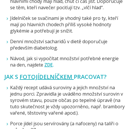
hlavními chody mají hlad, chuť či čas jíst. Doporučuje
se těm, kteří navečer pociťují tzv. „vlčí hlad“.
Jídelníček se svačinami je vhodný také pro ty, kteří
mají po hlavních chodech příliš vysoké hodnoty
glykémie a potřebují je snížit.
Denní množství sacharidů v dietě doporučuje
především diabetolog.
Návod, jak si vypočítat množství potřebné energie
na den, najdete
ZDE
.
JAK S
FOTOJÍDELNÍČKEM
PRACOVAT?
Každý recept udává suroviny a jejich množství na
jednu porci. Zpravidla je uváděno množství surovin v
syrovém stavu, pouze občas po tepelné úpravě (na
tuto skutečnost je vždy upozorněno, např. brambory
vařené, těstoviny vařené apod.).
Porce jídel jsou servírovány (a nafoceny) na talíři o