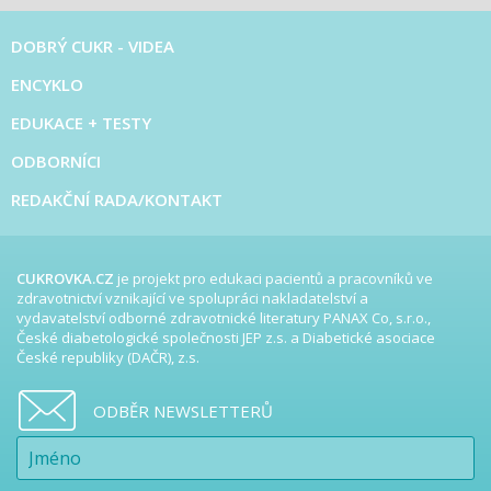
DOBRÝ CUKR - VIDEA
ENCYKLO
EDUKACE + TESTY
ODBORNÍCI
REDAKČNÍ RADA/KONTAKT
CUKROVKA.CZ
je projekt pro edukaci pacientů a pracovníků ve
zdravotnictví vznikající ve spolupráci nakladatelství a
vydavatelství odborné zdravotnické literatury PANAX Co, s.r.o.,
České diabetologické společnosti JEP z.s. a Diabetické asociace
České republiky (DAČR), z.s.
ODBĚR NEWSLETTERŮ