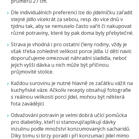
průměru 27 cm.
Dle individuálních preferencí lze do jídelníčku zařadit
stejné jídlo vícekrát za sebou, resp. do více dnů v
týdnu tak, aby se nemuselo často vařit či nakupovat
různé potraviny, které by pak doma byly přebytečné.
Strava je vhodná i pro ostatní členy rodiny, vždy je
však třeba zohlednit velikost porce jídla. U dětí navíc
doporučujeme omezovat náhradní sladidla, neboť
jejich vyšší dávka u nich může být příčinou
průjmovité stolice.
Každou surovinu je nutné hlavně ze začátku vážit na
kuchyňské váze. Ačkoliv recepty obsahují fotografie
s reálnou velikostí porcí jídel, mohou být některá
fota zavádějící.
Odvažování potravin je velmi dobrá učící pomůcka
pro diabetiky, kteří si stanovují/aplikují dávky
inzulinu podle množství konzumovaných sacharidů.
Díky tomu si brzy poradí i při konzumaci jídel mimo