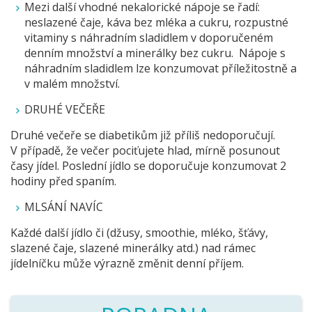
Mezi další vhodné nekalorické nápoje se řadí:
neslazené čaje, káva bez mléka a cukru, rozpustné
vitaminy s náhradním sladidlem v doporučeném
denním množství a minerálky bez cukru. Nápoje s
náhradním sladidlem lze konzumovat příležitostně a
v malém množství.
DRUHÉ VEČEŘE
Druhé večeře se diabetikům již příliš nedoporučují.
V případě, že večer pociťujete hlad, mírně posunout
časy jídel. Poslední jídlo se doporučuje konzumovat 2
hodiny před spaním.
MLSÁNÍ NAVÍC
Každé další jídlo či (džusy, smoothie, mléko, šťávy,
slazené čaje, slazené minerálky atd.) nad rámec
jídelníčku může výrazně změnit denní příjem.