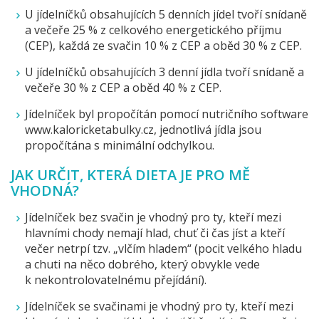
U jídelníčků obsahujících 5 denních jídel tvoří snídaně
a večeře 25 % z celkového energetického příjmu
(CEP), každá ze svačin 10 % z CEP a oběd 30 % z CEP.
U jídelníčků obsahujících 3 denní jídla tvoří snídaně a
večeře 30 % z CEP a oběd 40 % z CEP.
Jídelníček byl propočítán pomocí nutričního software
www.kaloricketabulky.cz, jednotlivá jídla jsou
propočítána s minimální odchylkou.
JAK URČIT, KTERÁ DIETA JE PRO MĚ
VHODNÁ?
Jídelníček bez svačin je vhodný pro ty, kteří mezi
hlavními chody nemají hlad, chuť či čas jíst a kteří
večer netrpí tzv. „vlčím hladem“ (pocit velkého hladu
a chuti na něco dobrého, který obvykle vede
k nekontrolovatelnému přejídání).
Jídelníček se svačinami je vhodný pro ty, kteří mezi