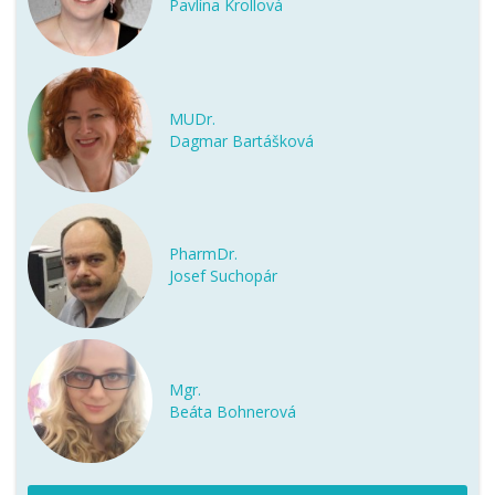
Pavlína Krollová
MUDr.
Dagmar Bartášková
PharmDr.
Josef Suchopár
Mgr.
Beáta Bohnerová