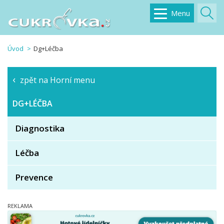
Menu
Úvod
Dg+Léčba
zpět na Horní menu
DG+LÉČBA
Diagnostika
Léčba
Prevence