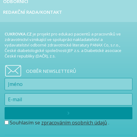
ODBORNÍCI
REDAKČNÍ RADA/KONTAKT
CUKROVKA.CZ
je projekt pro edukaci pacientů a pracovníků ve
zdravotnictví vznikající ve spolupráci nakladatelství a
vydavatelství odborné zdravotnické literatury PANAX Co, s.r.o.,
České diabetologické společnosti JEP z.s. a Diabetické asociace
České republiky (DAČR), z.s.
ODBĚR NEWSLETTERŮ
Souhlasím se
zpracováním osobních údajů
.