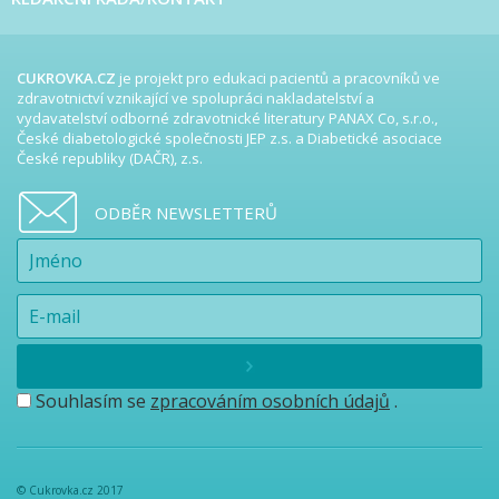
CUKROVKA.CZ
je projekt pro edukaci pacientů a pracovníků ve
zdravotnictví vznikající ve spolupráci nakladatelství a
vydavatelství odborné zdravotnické literatury PANAX Co, s.r.o.,
České diabetologické společnosti JEP z.s. a Diabetické asociace
České republiky (DAČR), z.s.
ODBĚR NEWSLETTERŮ
Souhlasím se
zpracováním osobních údajů
.
© Cukrovka.cz 2017