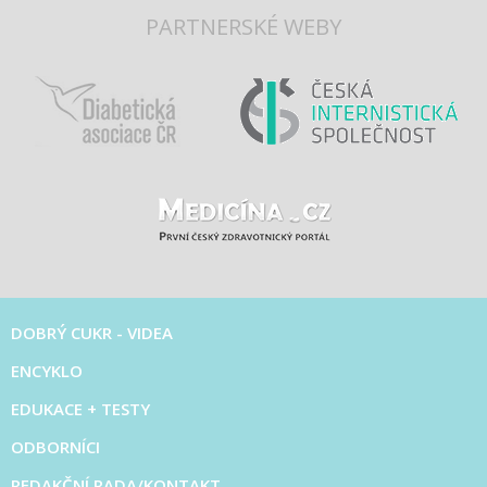
PARTNERSKÉ WEBY
DOBRÝ CUKR - VIDEA
ENCYKLO
EDUKACE + TESTY
ODBORNÍCI
REDAKČNÍ RADA/KONTAKT