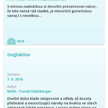
S mírnou nadsázkou si dovolím prezentovat názor,
že kdo nemá rád sladké, je minoritní genetickou
variací s nevelkou...
více
Isoglukóza
Vloženo:
7. 9. 2016
Autor:
MUDr. Tomáš Edelsberger
Dnešní doba klade neúprosné a někdy až docela
přehnané a neurotizující nároky na kvalitu ve všech
oblastech lidské existence. I proto máme skoro na