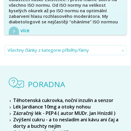
všechno ISO normu. Od ISO normy na velikost
kyselých okurek až po ISO normu na optimální
zabarvení hlasu rozhlasového moderátora. My
diabetologové se nejčastěji “oháníme” ISO normou
15197:2013, která stanovuje mantinely pro přesnost
více
měření glykémie pomocí glukometrů...
Všechny články z kategorie příběhy/fámy
PORADNA
Těhotenská cukrovka, noční inzulín a senzor
Lék Jardiance 10mg a otoky nohou
Zázračný lék - PEP4 ( autor MUDr. Jan Hnízdil )
Zvýšení cukru - a to nesladím ani kávu ani čaj a
dorty a buchty nejím