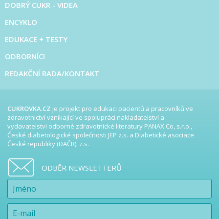
DOBRÝ CUKR - VIDEA
ENCYKLO
EDUKACE + TESTY
ODBORNÍCI
REDAKČNÍ RADA/KONTAKT
CUKROVKA.CZ
je projekt pro edukaci pacientů a pracovníků ve
zdravotnictví vznikající ve spolupráci nakladatelství a
vydavatelství odborné zdravotnické literatury PANAX Co, s.r.o.,
České diabetologické společnosti JEP z.s. a Diabetické asociace
České republiky (DAČR), z.s.
ODBĚR NEWSLETTERŮ