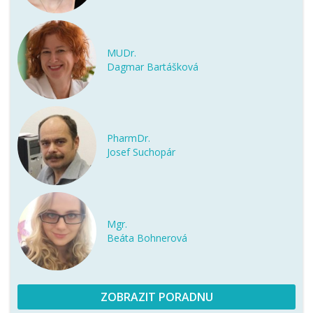
MUDr.
Dagmar Bartášková
PharmDr.
Josef Suchopár
Mgr.
Beáta Bohnerová
ZOBRAZIT PORADNU