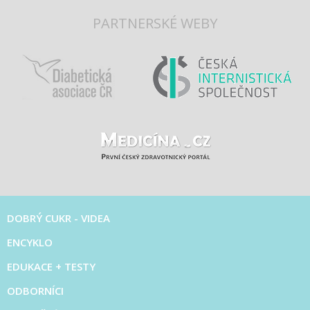
PARTNERSKÉ WEBY
DOBRÝ CUKR - VIDEA
ENCYKLO
EDUKACE + TESTY
ODBORNÍCI