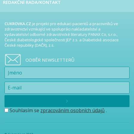
REDAKČNÍ RADA/KONTAKT
CUKROVKA.CZ
je projekt pro edukaci pacientů a pracovníků ve
zdravotnictví vznikající ve spolupráci nakladatelství a
vydavatelství odborné zdravotnické literatury PANAX Co, s.r.o.,
České diabetologické společnosti JEP z.s. a Diabetické asociace
České republiky (DAČR), z.s.
ODBĚR NEWSLETTERŮ
Souhlasím se
zpracováním osobních údajů
.