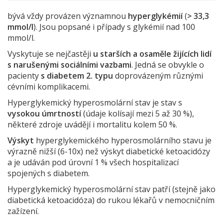
bývá vždy provázen významnou
hyperglykémií
(
> 33,3
mmol/l
). Jsou popsané i případy s glykémií nad 100
mmol/l.
Vyskytuje se nejčastěji
u starších a osaměle žijících lidí
s narušenými sociálními vazbami
. Jedná se obvykle o
pacienty
s diabetem 2. typu
doprovázeným různými
cévními komplikacemi.
Hyperglykemický hyperosmolární stav je stav s
vysokou úmrtností
(údaje kolísají mezi 5 až 30 %),
některé zdroje uvádějí i mortalitu kolem 50 %.
Výskyt
hyperglykemického hyperosmolárního stavu je
výrazně nižší (6-10x) než výskyt diabetické ketoacidózy
a je udáván pod úrovní 1 % všech hospitalizací
spojených s diabetem.
Hyperglykemický hyperosmolární stav patří (stejně jako
diabetická ketoacidóza) do rukou lékařů v nemocničním
zažízení.