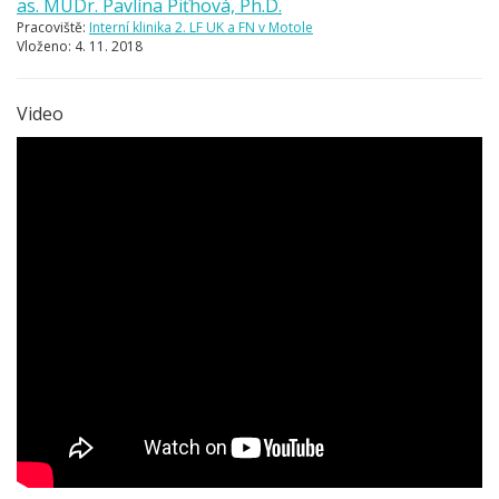
as. MUDr. Pavlína Piťhová, Ph.D.
Pracoviště:
Interní klinika 2. LF UK a FN v Motole
Vloženo:
4. 11. 2018
Video