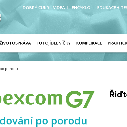
DOBRÝ CUKR - VIDEA
ENCYKLO
EDUKACE + TE
ŽIVOTOSPRÁVA
FOTOJÍDELNÍČKY
KOMPLIKACE
PRAKTIC
 po porodu
edování po porodu