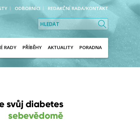
STY
ODBORNÍCI
REDAKČNÍ RADA/KONTAKT
KÉ RADY
PŘÍBĚHY
AKTUALITY
PORADNA