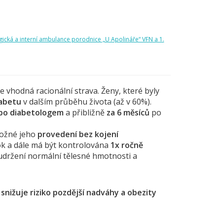
ická a interní ambulance porodnice „U Apolináře“ VFN a 1.
 je vhodná racionální strava. Ženy, které byly
iabetu
v dalším průběhu života (až v 60%).
ebo diabetologem
a přibližně
za 6 měsíců
po
možné jeho
provedení bez kojení
ok a dále má být kontrolována
1x ročně
 udržení normální tělesné hmotnosti a
 s
nižuje riziko pozdější nadváhy a obezity