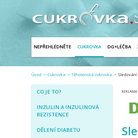
NEPŘEHLÉDNĚTE
CUKROVKA
DG+LÉČBA
Úvod
Cukrovka
Těhotenská cukrovka
Sledování
CO JE TO?
INZULIN A INZULINOVÁ
REZISTENCE
Sl
DĚLENÍ DIABETU