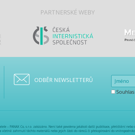
PARTNERSKÉ WEBY
ODBĚR NEWSLETTERŮ
Souhlas
ele – PANAX Co, s.r.o. zakázáno. Není také povolena jakákoli další publikace, přetištění nebo 
a včetně zahrnutí těchto materiálů nebo jejich části do rámců či překopírování do vnitropodnikov