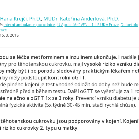
:
Hana Krejčí, Ph.D.
,
MUDr. Kateřina Anderlová, Ph.D.
ě:
Interní ambulance porodnice „U Apolináře“ VFN a 1. LF UK v Praze
,
Diabetolog
raze
15. 3. 2018
odu se léčba metforminem a inzulinem ukončuje
. I nadále
ány pro těhotenskou cukrovku, mají
vysoké riziko vzniku d
by měly být i po porodu sledovány praktickým lékařem n
 by měly podstoupit
kontrolní oGTT
.
adě plného kojení je test vhodné odložit do doby než bude 
středně před a během testu. Další oGTT se vyšetřuje za 1 r
ie nalačno a oGTT 1x za 3 roky
. Prevencí vzniku diabetu je
lná fyzická aktivita (5x týdně 30-45 min, stačí rychlá chůze).
 těhotenskou cukrovku jsou podporovány v kojen
í. Kojení
i riziko cukrovky 2. typu u matky
.