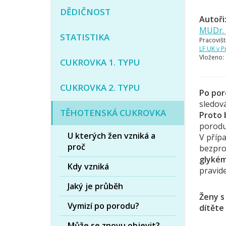
DĚDIČNOST
Autoři
MUDr. 
STATISTIKA
Pracovišt
LF UK v P
Vloženo:
CUKROVKA 1. TYPU
CUKROVKA 2. TYPU
Po por
sledov
TĚHOTENSKÁ CUKROVKA
Proto 
porodu
U kterých žen vzniká a
V příp
proč
bezpro
glykém
Kdy vzniká
pravide
Jaký je průběh
Ženy s
Vymizí po porodu?
dítěte 
Může se znovu objevit?