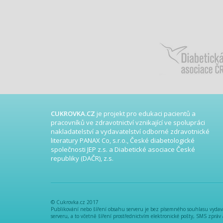
CUKROVKA.CZ
je projekt pro edukaci pacientů a
pracovníků ve zdravotnictví vznikající ve spolupráci
nakladatelství a vydavatelství odborné zdravotnické
literatury PANAX Co, s.r.o., České diabetologické
společnosti JEP z.s. a Diabetické asociace České
republiky (DAČR), z.s.
© Cukrovka.cz 2017
Publikování nebo šíření obsahu serveru je bez písemného souhlasu vydavat
serveru, a to včetně šíření prostřednictvím elektronické pošty, SMS zpráv 