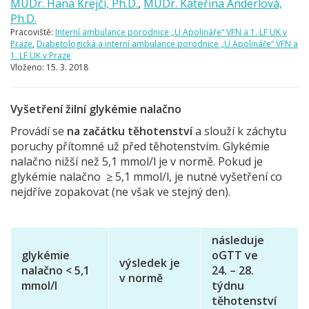
MUDr. Hana Krejčí, Ph.D.
,
MUDr. Kateřina Anderlová,
Ph.D.
Pracoviště:
Interní ambulance porodnice „U Apolináře“ VFN a 1. LF UK v
Praze
,
Diabetologická a interní ambulance porodnice „U Apolináře“ VFN a
1. LF UK v Praze
Vloženo:
15. 3. 2018
Vyšetření žilní glykémie nalačno
Provádí se
na začátku těhotenství
a slouží k záchytu
poruchy přítomné už před těhotenstvím. Glykémie
nalačno nižší než 5,1 mmol/l je v normě. Pokud je
glykémie nalačno ≥ 5,1 mmol/l, je nutné vyšetření co
nejdříve zopakovat (ne však ve stejný den).
následuje
glykémie
oGTT ve
výsledek je
nalačno
< 5,1
24. – 28.
v normě
mmol/l
týdnu
těhotenství