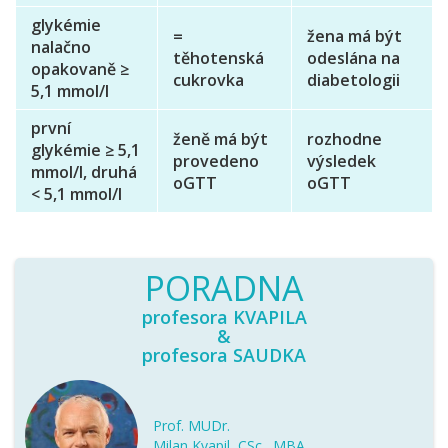
glykémie
=
žena má být
nalačno
těhotenská
odeslána na
opakovaně ≥
cukrovka
diabetologii
5,1 mmol/l
první
ženě má být
rozhodne
glykémie ≥ 5,1
provedeno
výsledek
mmol/l, druhá
oGTT
oGTT
< 5,1 mmol/l
PORADNA
profesora KVAPILA
&
profesora SAUDKA
Prof. MUDr.
Milan Kvapil, CSc., MBA