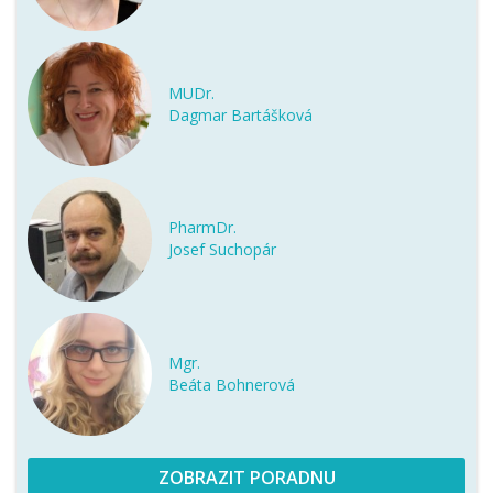
MUDr.
Dagmar Bartášková
PharmDr.
Josef Suchopár
Mgr.
Beáta Bohnerová
ZOBRAZIT PORADNU