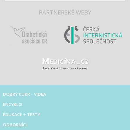
PARTNERSKÉ WEBY
DOBRÝ CUKR - VIDEA
ENCYKLO
EDUKACE + TESTY
ODBORNÍCI