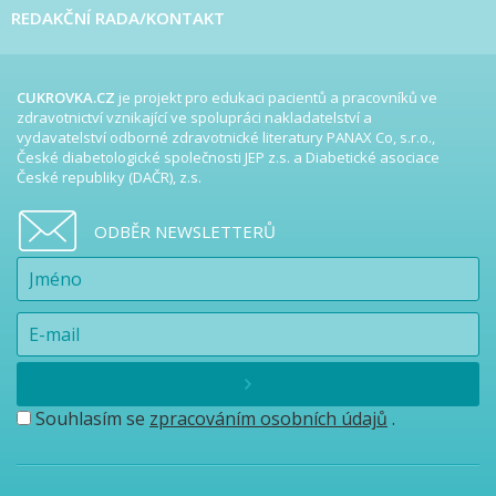
REDAKČNÍ RADA/KONTAKT
CUKROVKA.CZ
je projekt pro edukaci pacientů a pracovníků ve
zdravotnictví vznikající ve spolupráci nakladatelství a
vydavatelství odborné zdravotnické literatury PANAX Co, s.r.o.,
České diabetologické společnosti JEP z.s. a Diabetické asociace
České republiky (DAČR), z.s.
ODBĚR NEWSLETTERŮ
Souhlasím se
zpracováním osobních údajů
.