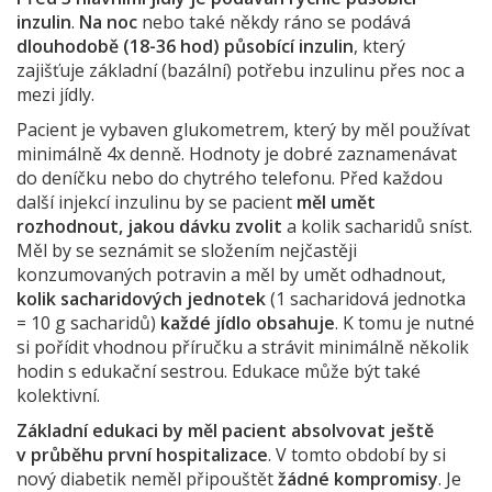
inzulin
.
Na noc
nebo také někdy ráno se podává
dlouhodobě (18-36 hod) působící inzulin
, který
zajišťuje základní (bazální) potřebu inzulinu přes noc a
mezi jídly.
Pacient je vybaven glukometrem, který by měl používat
minimálně 4x denně. Hodnoty je dobré zaznamenávat
do deníčku nebo do chytrého telefonu. Před každou
další injekcí inzulinu by se pacient
měl umět
rozhodnout, jakou dávku zvolit
a kolik sacharidů sníst.
Měl by se seznámit se složením nejčastěji
konzumovaných potravin a měl by umět odhadnout,
kolik sacharidových jednotek
(1 sacharidová jednotka
= 10 g sacharidů)
každé jídlo obsahuje
. K tomu je nutné
si pořídit vhodnou příručku a strávit minimálně několik
hodin s edukační sestrou. Edukace může být také
kolektivní.
Základní edukaci by měl pacient absolvovat ještě
v průběhu první hospitalizace
. V tomto období by si
nový diabetik neměl připouštět
žádné kompromisy
. Je