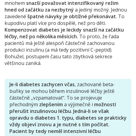
mnohem
snazší považovat intenzifikovaný režim
hned od začátku za nezbytný
a jediný možný. Jednou
zavedené
špatné návyky je obtížné překonávat
. To
kupodivu platí více pro dospělé, než pro děti.
Kompenzovat diabetes je leckdy snazší na začátku
léčby, než po několika měsících.
To proto, že řada
pacientů má ještě alespoň částečně zachovanou
produkci inzulinu (a má tedy pozitivní C-peptid).
Bohužel, postupem času tato zbytková sekrece
většinou zaniká.
Je-li diabetes zachycen včas
, zachované beta-
buňky se mohou během inzulinové léčby ještě
částečně „vzpamatovat“. To se projevuje
přechodným
zlepšením
a výjimečně i
možností
přerušit inzulinovou léčbu
.
Jedná-li se však
opravdu o diabetes 1. typu, diabetes se prakticky
vždy objeví znovu a je nutné s tím počítat.
Pacient by tedy neměl intenzivní léčbu