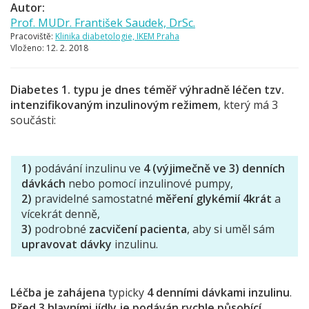
Autor:
Prof. MUDr. František Saudek, DrSc.
Pracoviště:
Klinika diabetologie, IKEM Praha
Vloženo:
12. 2. 2018
Diabetes 1. typu je dnes téměř výhradně léčen tzv.
intenzifikovaným inzulinovým režimem
, který má 3
součásti:
1)
podávání inzulinu ve
4 (výjimečně ve 3) denních
dávkách
nebo pomocí inzulinové pumpy,
2)
pravidelné samostatné
měření glykémií 4krát
a
vícekrát denně,
3)
podrobné
zacvičení pacienta
, aby si uměl sám
upravovat dávky
inzulinu.
Léčba je zahájena
typicky
4 denními dávkami inzulinu
.
Před 3 hlavními jídly je podáván rychle působící