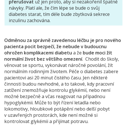
přerušovat
už jen proto, aby si nezakořenil špatné
návyky. Platí ale, že čím lépe se bude o svůj
diabetes starat, tím déle bude zbytková sekrece
inzulinu zachována.
Odměnou za správně zavedenou léčbu je pro nového
pacienta pocit bezpečí, že nebude v budoucnu
ohrožen komplikacemi diabetu
a že
bude moci žít
normální život bez většího omezení
. Chodit do školy,
věnovat se sportu, vykonávat náročné povolání, žít
normálním rodinným životem. Péče o diabetes zabere
pacientovi asi 20 minut čistého času. Jen některé
činnosti budou nevhodné, a to takové, kdy pracovní
zatížení znemožňuje kontrolu glykémií, nebo není
možné bezpečně a včas reagovat na případnou
hypoglykémii. Může to být řízení letadla nebo
lokomotivy, hloubkové potápění nebo delší pobyt
v uzavřených prostorách, kde není možné si
kontrolovat glykémii a přijímat potravu.