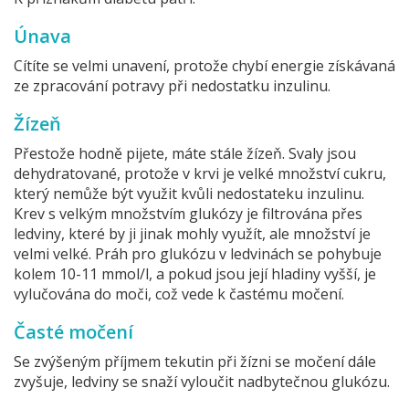
Únava
Cítíte se velmi unavení, protože chybí energie získávaná
ze zpracování potravy při nedostatku inzulinu.
Žízeň
Přestože hodně pijete, máte stále žízeň. Svaly jsou
dehydratované, protože v krvi je velké množství cukru,
který nemůže být využit kvůli nedostateku inzulinu.
Krev s velkým množstvím glukózy je filtrována přes
ledviny, které by ji jinak mohly využít, ale množství je
velmi velké. Práh pro glukózu v ledvinách se pohybuje
kolem 10-11 mmol/l, a pokud jsou její hladiny vyšší, je
vylučována do moči, což vede k častému močení.
Časté močení
Se zvýšeným příjmem tekutin při žízni se močení dále
zvyšuje, ledviny se snaží vyloučit nadbytečnou glukózu.