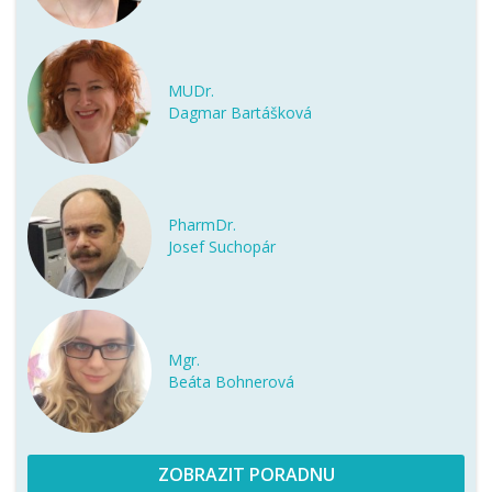
MUDr.
Dagmar Bartášková
PharmDr.
Josef Suchopár
Mgr.
Beáta Bohnerová
ZOBRAZIT PORADNU