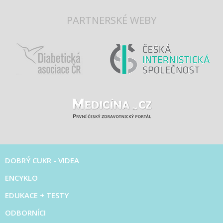
PARTNERSKÉ WEBY
DOBRÝ CUKR - VIDEA
ENCYKLO
EDUKACE + TESTY
ODBORNÍCI