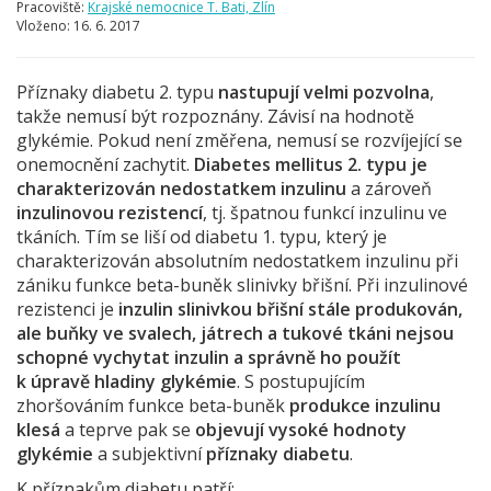
Pracoviště:
Krajské nemocnice T. Bati, Zlín
Vloženo:
16. 6. 2017
Příznaky diabetu 2. typu
nastupují velmi pozvoln
a
,
takže nemusí být rozpoznány. Závisí na hodnotě
glykémie. Pokud není změřena, nemusí se rozvíjející se
onemocnění zachytit.
Diabetes mellitus 2. typu je
charakterizován nedostatkem inzulinu
a zároveň
inzulinovou rezistencí
, tj. špatnou funkcí inzulinu ve
tkáních. Tím se liší od diabetu 1. typu, který je
charakterizován absolutním nedostatkem inzulinu při
zániku funkce beta-buněk slinivky břišní. Při inzulinové
rezistenci je
inzulin slinivkou břišní stále produkován,
ale buňky ve svalech, játrech a tukové tkáni nejsou
schopné vychytat inzulin a správně ho použít
k úpravě hladiny glykémie
. S postupujícím
zhoršováním funkce beta-buněk
produkce inzulinu
klesá
a teprve pak se
objevují vysoké hodnoty
glykémie
a subjektivní
příznaky diabetu
.
K příznakům diabetu patří: