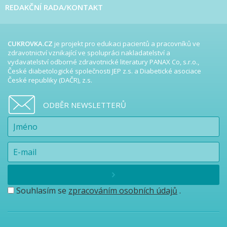
REDAKČNÍ RADA/KONTAKT
CUKROVKA.CZ
je projekt pro edukaci pacientů a pracovníků ve
zdravotnictví vznikající ve spolupráci nakladatelství a
vydavatelství odborné zdravotnické literatury PANAX Co, s.r.o.,
České diabetologické společnosti JEP z.s. a Diabetické asociace
České republiky (DAČR), z.s.
ODBĚR NEWSLETTERŮ
Souhlasím se
zpracováním osobních údajů
.