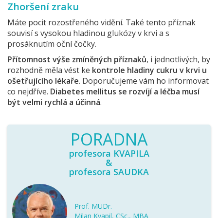
Zhoršení zraku
Máte pocit rozostřeného vidění. Také tento příznak
souvisí s vysokou hladinou glukózy v krvi a s
prosáknutím oční čočky.
Přítomnost výše zmíněných příznaků
, i jednotlivých, by
rozhodně měla vést ke
kontrole hladiny cukru v krvi u
ošetřujícího lékaře
. Doporučujeme vám ho informovat
co nejdříve.
Diabetes mellitus se rozvíjí a léčba musí
být velmi rychlá a účinná
.
PORADNA
profesora KVAPILA
&
profesora SAUDKA
Prof. MUDr.
Milan Kvapil, CSc., MBA