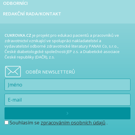
ODBORNÍCI
REDAKČNÍ RADA/KONTAKT
CUKROVKA.CZ
je projekt pro edukaci pacientů a pracovníků ve
zdravotnictví vznikající ve spolupráci nakladatelství a
vydavatelství odborné zdravotnické literatury PANAX Co, s.r.o.,
České diabetologické společnosti JEP z.s. a Diabetické asociace
České republiky (DAČR), z.s.
ODBĚR NEWSLETTERŮ
Souhlasím se
zpracováním osobních údajů
.