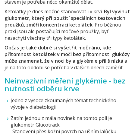
stavem je potřeba něco okamžitě dělat.
Ketolátky je dnes možné stanovovat i v krvi.
Byl vyvinut
glukometr, který při použití speciálních testovacích
proužků, změří koncentraci ketolátek
. Pro běžnou
praxi jsou ale postačující močové proužky, byť
nezachytí všechny tři typy ketolátek.
Občas je také dobré si vyšetřit moč ráno, kde
přítomnost ketolátek v moči bez přítomnosti glukózy
může znamenat, že v noci byla glykémie příliš nízká
a
je na toto období se potřeba v dalších dnech zaměřit.
Neinvazivní měření glykémie
-
bez
nutnosti odběru krve
Jedno z vysoce zkoumaných témat technického
vývoje v diabetologii
Zatím jednou z mála novinek na tomto poli je
glukometr Glucotrack
-Stanovení přes kožní povrch na ušním lalůčku -