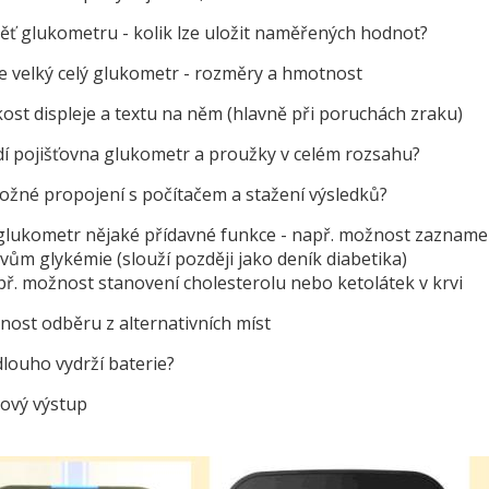
ť glukometru - kolik lze uložit naměřených hodnot?
je velký celý glukometr - rozměry a hmotnost
kost displeje a textu na něm (hlavně při poruchách zraku)
í pojišťovna glukometr a proužky v celém rozsahu?
ožné propojení s počítačem a stažení výsledků?
lukometr nějaké přídavné funkce - např. možnost zaznamen
vům glykémie (slouží později jako deník diabetika)
př. možnost stanovení cholesterolu nebo ketolátek v krvi
ost odběru z alternativních míst
dlouho vydrží baterie?
ový výstup