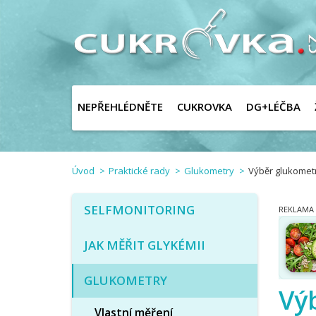
NEPŘEHLÉDNĚTE
CUKROVKA
DG+LÉČBA
Úvod
Praktické rady
Glukometry
Výběr glukomet
SELFMONITORING
JAK MĚŘIT GLYKÉMII
GLUKOMETRY
Vý
Vlastní měření