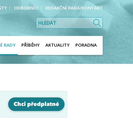
STY
ODBORNÍCI
REDAKČNÍ RADA/KONTAKT
KÉ RADY
PŘÍBĚHY
AKTUALITY
PORADNA