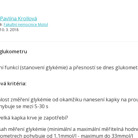
Pavlína Krollová
ě:
Fakultní nemocnice Motol
10. 3. 2018
glukometru
í funkcí (stanovení glykémie) a přesností se dnes glukometr
vá kritéria:
lost změření glykémie od okamžiku nanesení kapky na pro
hybuje se mezi 5-30 s
velká kapka krve je zapotřebí?
ah měření glykémie (minimální a maximální měřitelná hodn
ometrech pohybuje od 1,1mmol/l - maximum do 33mmol/l