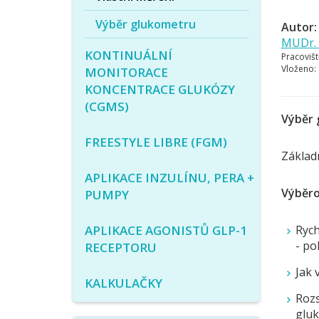
Výběr glukometru
Autor:
MUDr. 
KONTINUÁLNÍ
Pracovišt
Vloženo:
MONITORACE
KONCENTRACE GLUKÓZY
(CGMS)
Výběr 
FREESTYLE LIBRE (FGM)
Základn
APLIKACE INZULÍNU, PERA +
Výběro
PUMPY
APLIKACE AGONISTŮ GLP-1
Rych
- po
RECEPTORU
Jak 
KALKULAČKY
Rozs
gluk