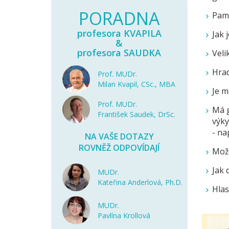
PORADNA
Pamě
profesora KVAPILA
Jak 
&
profesora SAUDKA
Veli
Hrad
Prof. MUDr.
Milan Kvapil, CSc., MBA
Je m
Prof. MUDr.
Má g
František Saudek, DrSc.
výky
- na
NA VAŠE DOTAZY
ROVNĚŽ ODPOVÍDAJÍ
Možn
Jak 
MUDr.
Kateřina Anderlová, Ph.D.
Hlas
MUDr.
Pavlína Krollová