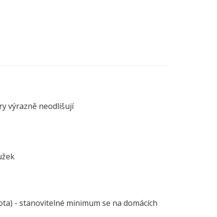
y výrazně neodlišují
užek
ota) - stanovitelné minimum se na domácích