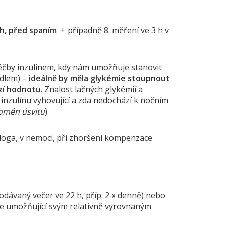
ch, před spaním
+ případně 8. měření ve 3 h v
léčby inzulinem, kdy nám umožňuje stanovit
dlem) –
ideálně by měla glykémie stoupnout
ozí hodnotu
. Znalost lačných glykémií a
 inzulínu vyhovující a zda nedochází k nočním
omén úsvitu
).
ologa, v nemoci, při zhoršení kompenzace
odávaný večer ve 22 h, příp. 2 x denně) nebo
le umožňující svým relativně vyrovnaným