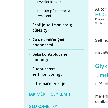
Fyzická aktivita
Autor:
Postup při nemoci a
MUDr. 
zvracení
Pracovišt
Vloženo:
Proč je selfmonitorig
důležitý?
Co s naměřenými
Selfmo
hodnotami
na začá
Další kontrolované
hodnoty
Glyk
Budoucnost
selfmonitoringu
mal
Informační zdroje
měřen
JAK MĚŘIT GLYKÉMII
měření 
deníku 
GLUKOMETRY