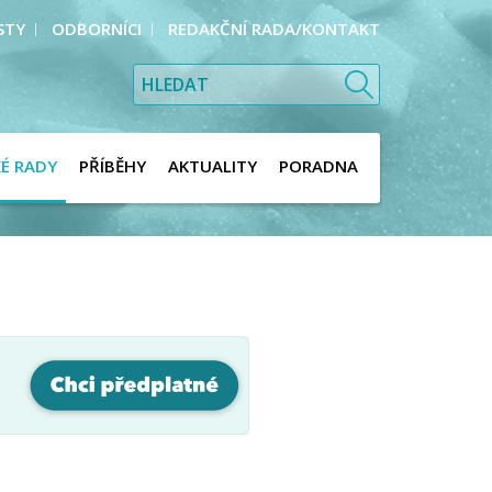
STY
ODBORNÍCI
REDAKČNÍ RADA/KONTAKT
KÉ RADY
PŘÍBĚHY
AKTUALITY
PORADNA