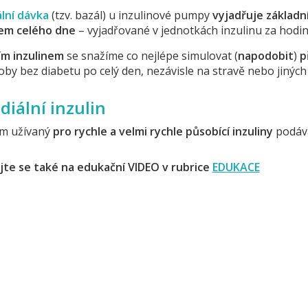
lní dávka
(tzv. bazál) u inzulinové pumpy
vyjadřuje základ
em celého dne
– vyjadřované v jednotkách inzulinu za hodin
ím inzulinem
se snažíme co nejlépe simulovat (
napodobit
)
p
oby bez diabetu po celý den, nezávisle na stravě nebo jinýc
diální inzulin
em užívaný
pro rychle a velmi rychle působící inzuliny
podáva
jte se také na edukační VIDEO v rubrice
EDUKACE