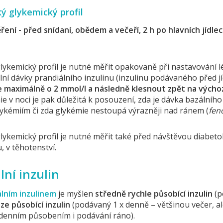
ký glykemický profil
ěření -
před snídaní, obědem a večeří, 2 h po hlavních jídle
glykemický profil je nutné měřit opakovaně při nastavování 
ní dávky prandiálního inzulinu (inzulinu podávaného před jí
le maximálně o 2 mmol/l a následně klesnout zpět na vých
e v noci je pak důležitá k posouzení, zda je dávka bazálního
ykémiím či zda glykémie nestoupá výrazněji nad ránem (
fen
glykemický profil je nutné měřit také před návštěvou diabet
, v těhotenství.
lní inzulin
lním inzulinem
je myšlen
středně rychle působící inzulin
(p
ze působící inzulin
(podávaný 1 x denně – většinou večer, a
denním působením i podávání ráno).