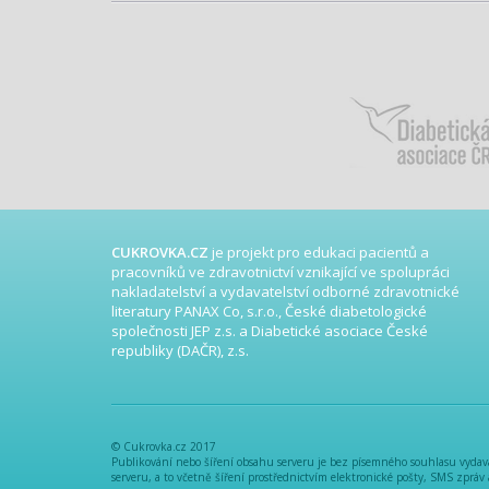
CUKROVKA.CZ
je projekt pro edukaci pacientů a
pracovníků ve zdravotnictví vznikající ve spolupráci
nakladatelství a vydavatelství odborné zdravotnické
literatury PANAX Co, s.r.o., České diabetologické
společnosti JEP z.s. a Diabetické asociace České
republiky (DAČR), z.s.
© Cukrovka.cz 2017
Publikování nebo šíření obsahu serveru je bez písemného souhlasu vydavat
serveru, a to včetně šíření prostřednictvím elektronické pošty, SMS zpráv 