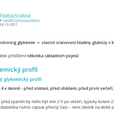
Pavlína Krollová
ě:
Fakultní nemocnice Motol
18. 10. 2017
nitoring glykémie = vlastní stanovení hladiny glukózy v k
tek přiblížení
několika základních pojmů:
emický profil
ý glykemický profil
í
4 x denně
-
před snídaní, před obědem, před první večeří
před spaním by mělo být min 2 h po večeři, typicky kolem 22
diabetika nutno zapsat přesný čas) – není závislé na době 