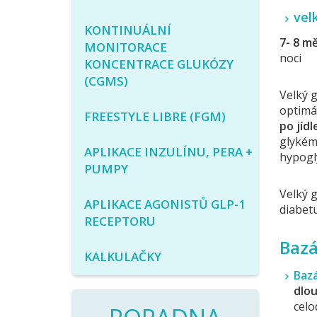
vel
KONTINUÁLNÍ
7- 8 m
MONITORACE
noci
KONCENTRACE GLUKÓZY
(CGMS)
Velký 
optimál
FREESTYLE LIBRE (FGM)
po jíd
glykémi
APLIKACE INZULÍNU, PERA +
hypogl
PUMPY
Velký 
APLIKACE AGONISTŮ GLP-1
diabetu
RECEPTORU
Bazá
KALKULAČKY
Bazá
dlou
celo