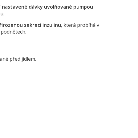
ní nastavené dávky uvolňované pumpou
u.
řirozenou sekreci inzulinu
, která probíhá v
h podnětech.
né před jídlem.