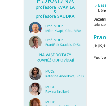
PORADNA
Bazá
profesora KVAPILA
běh
&
profesora SAUDKA
Bazáln
těle os
Prof. MUDr.
Milan Kvapil, CSc., MBA
Pran
Prof. MUDr.
František Saudek, DrSc.
Je poj
NA VAŠE DOTAZY
Podíve
ROVNĚŽ ODPOVÍDAJÍ
MUDr.
Kateřina Anderlová, Ph.D.
MUDr.
Pavlína Krollová
MUDr.