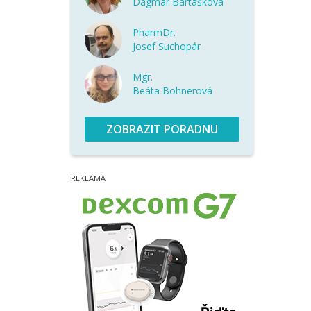
Dagmar Bartášková
PharmDr.
Josef Suchopár
Mgr.
Beáta Bohnerová
ZOBRAZIT PORADNU