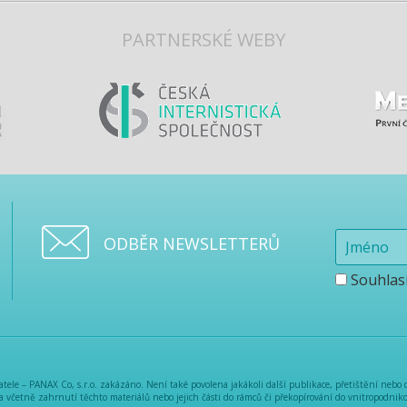
PARTNERSKÉ WEBY
ODBĚR NEWSLETTERŮ
Souhlas
ele – PANAX Co, s.r.o. zakázáno. Není také povolena jakákoli další publikace, přetištění nebo 
a včetně zahrnutí těchto materiálů nebo jejich části do rámců či překopírování do vnitropodnikov