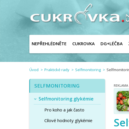
NEPŘEHLÉDNĚTE
CUKROVKA
DG+LÉČBA
Úvod
Praktické rady
Selfmonitoring
Selfmonitori
SELFMONITORING
Selfmonitoring glykémie
Pro koho a jak často
Se
Cílové hodnoty glykémie