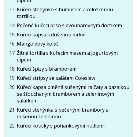
dipem
Kuřecí stehýnko s humusem a celozrnnou
tortillou
Pečené kuřecí prso s dvoubarevným dortíkem
Kuřecí kapsa s dušenou mrkví
Mangoldový koláč
Žitná tortilla s kuřecím masem a jogurtovým
dipem
Kuřecí špízy s bramborem
Kuřecí stripsy se salátem Coleslaw
Kuřecí kapsa plněná sušenými rajčaty a bazalkou
se šťouchaným bramborem a zeleninovým
salátkem
Kuřecí stehýnka s pečenými brambory a
dušenou zeleninou
Kuřecí kousky s pohankovými nudlemi