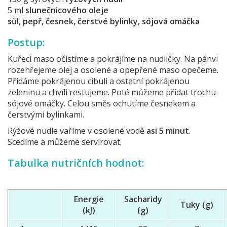
5 ml
slunečnicového oleje
sůl, pepř, česnek, čerstvé bylinky, sójová omáčka
Postup:
Kuřecí maso očistíme a pokrájíme na nudličky. Na pánvi
rozehřejeme olej a osolené a opepřené maso opečeme.
Přidáme pokrájenou cibuli a ostatní pokrájenou
zeleninu a chvíli restujeme. Poté můžeme přidat trochu
sójové omáčky. Celou směs ochutíme česnekem a
čerstvými bylinkami.
Rýžové nudle vaříme v osolené vodě
asi 5 minut
.
Scedíme a můžeme servírovat.
Tabulka nutričních hodnot:
Energie
Sacharidy
Tuky (g)
(kJ)
(g)