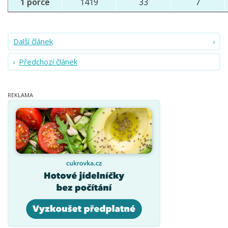
1 porce
1419
33
7
Další článek
Předchozí článek