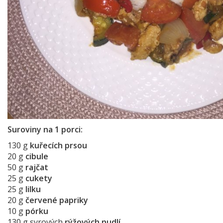
Suroviny na 1 porci:
130 g
kuřecích prsou
20 g
cibule
50 g
rajčat
25 g
cukety
25 g
lilku
20 g
červené papriky
10 g
pórku
130 g syrových
rýžových nudlí