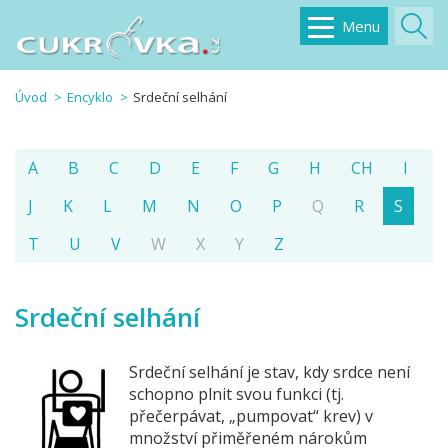
Menu
Úvod
Encyklo
Srdeční selhání
A
B
C
D
E
F
G
H
CH
I
J
K
L
M
N
O
P
Q
R
S
T
U
V
W
X
Y
Z
Srdeční selhání
Srdeční selhání je stav, kdy srdce není
schopno plnit svou funkci (tj.
přečerpávat, „pumpovat“ krev) v
množství přiměřeném nárokům