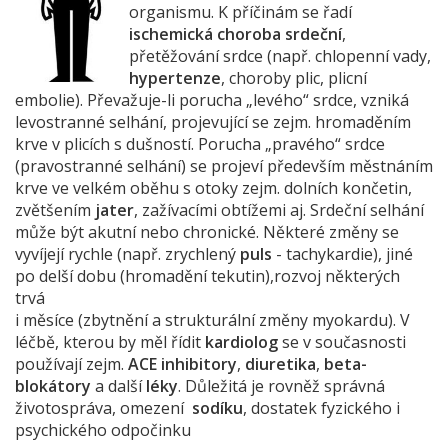
organismu. K příčinám se řadí
ischemická choroba srdeční
,
přetěžování srdce (např. chlopenní vady,
hypertenze
, choroby plic, plicní
embolie). Převažuje-li porucha „levého“ srdce, vzniká
levostranné selhání, projevující se zejm. hromaděním
krve v plicích s dušností. Porucha „pravého“ srdce
(pravostranné selhání) se projeví především městnáním
krve ve velkém oběhu s otoky zejm. dolních končetin,
zvětšením
jater
, zažívacími obtížemi aj. Srdeční selhání
může být akutní nebo chronické. Některé změny se
vyvíjejí rychle (např. zrychlený
puls
- tachykardie), jiné
po delší dobu (hromadění tekutin),rozvoj některých
trvá
i měsíce (zbytnění a strukturální změny myokardu). V
léčbě, kterou by měl řídit
kardiolog
se v současnosti
používají zejm.
ACE inhibitory
,
diuretika
,
beta-
blokátory
a další
léky
. Důležitá je rovněž správná
životospráva, omezení
sodíku
, dostatek fyzického i
psychického odpočinku