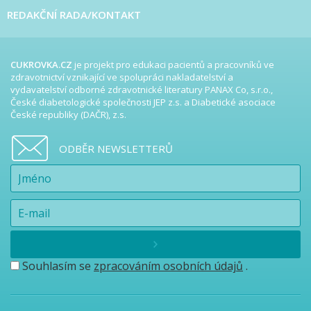
REDAKČNÍ RADA/KONTAKT
CUKROVKA.CZ
je projekt pro edukaci pacientů a pracovníků ve
zdravotnictví vznikající ve spolupráci nakladatelství a
vydavatelství odborné zdravotnické literatury PANAX Co, s.r.o.,
České diabetologické společnosti JEP z.s. a Diabetické asociace
České republiky (DAČR), z.s.
ODBĚR NEWSLETTERŮ
Souhlasím se
zpracováním osobních údajů
.