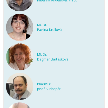
Kateřina Anderlová, Ph.D.
MUDr.
Pavlína Krollová
MUDr.
Dagmar Bartášková
PharmDr.
Josef Suchopár