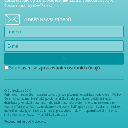
České diabetologické společnosti JEP z.s. a Diabetické asociace
České republiky (DAČR), z.s.
ODBĚR NEWSLETTERŮ
Souhlasím se
zpracováním osobních údajů
.
© Cukrovka.cz 2017
Publikování nebo šíření obsahu serveru je bez písemného souhlasu vydavatele – PANAX
Co, s.r.o. zakázáno. Není také povolena jakákoli další publikace, přetištění nebo
distribuce jakéhokoli materiálu nebo části materiálu zveřejněného na serveru, a to
včetně šíření prostřednictvím elektronické pošty, SMS zpráv a včetně zahrnutí těchto
materiálů nebo jejich části do rámců či překopírování do vnitropodnikové či jiné privátní
sítě a včetně uchovávání v jakýchkoli databázích.
Responzivní web od Artweby.cz