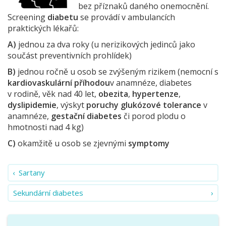
bez příznaků daného onemocnění.
Screening
diabetu
se provádí v ambulancích
praktických lékařů:
A)
jednou za dva roky (u nerizikových jedinců jako
součást preventivních prohlídek)
B)
jednou ročně u osob se zvýšeným rizikem (nemocní s
kardiovaskulární příhodou
v anamnéze, diabetes
v rodině, věk nad 40 let,
obezita
,
hypertenze
,
dyslipidemie
, výskyt
poruchy glukózové tolerance
v
anamnéze,
gestační diabetes
či porod plodu o
hmotnosti nad 4 kg)
C)
okamžitě u osob se zjevnými
symptomy
Sartany
Sekundární diabetes