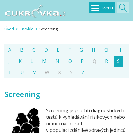
Menu
Úvod
Encyklo
Screening
A
B
C
D
E
F
G
H
CH
I
J
K
L
M
N
O
P
Q
R
S
T
U
V
W
X
Y
Z
Screening
Screening je použití diagnostických
testů k vyhledávání rizikových nebo
nemocných osob
v populaci zdánlivě zdravých jedinců