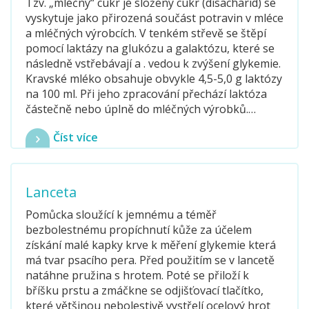
Tzv. „mléčný“ cukr je složený cukr (disacharid) se
vyskytuje jako přirozená součást potravin v mléce
a mléčných výrobcích. V tenkém střevě se štěpí
pomocí laktázy na glukózu a galaktózu, které se
následně vstřebávají a . vedou k zvýšení glykemie.
Kravské mléko obsahuje obvykle 4,5-5,0 g laktózy
na 100 ml. Při jeho zpracování přechází laktóza
částečně nebo úplně do mléčných výrobků.…
Číst více
Lanceta
Pomůcka sloužící k jemnému a téměř
bezbolestnému propíchnutí kůže za účelem
získání malé kapky krve k měření glykemie která
má tvar psacího pera. Před použitím se v lancetě
natáhne pružina s hrotem. Poté se přiloží k
bříšku prstu a zmáčkne se odjišťovací tlačítko,
které většinou nebolestivě vystřelí ocelový hrot