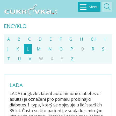
Menu
ENCYKLO
A
B
C
D
E
F
G
H
CH
I
J
K
L
M
N
O
P
Q
R
S
T
U
V
W
X
Y
Z
LADA
LADA (angl. zkr. latent autoimmune diabetes of
adults) je označení pro pomalu probíhající
diabetes 1. typu, který se objevuje u lidí starších
35 let. Často se tito pacienti, v souladu s mírným