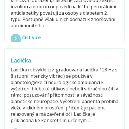
klinickým obrazem, částečně zachovalou sekrecí
inzulínu a dobrou odpovědí na léčbu perorálními
antidiabetiky považují za osoby s diabetem 2.
typu. Postupně však u nich dochází k zhoršování
autoimunitního…
Číst více
Ladička
Ladička (obvykle tzv. graduovaná ladička 128 Hz s
8 stupni intenzity vibrací) se používá v
diabetologické či neurologické ambulanci k
vyšetření hluboké citlivosti neboli vibračního čití v
rámci posuzování přítomnosti a závažnosti
diabetické neuropatie. Vyšetření pacienta probíhá
vleže v klidném prostředí přičemž je pacient
relaxovaný a má zavřené oči. Ladička je
přikládána ke konkrétním určeným…