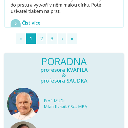
do prstu a vytvoří v něm malou dírku. Poté
uživatel tlakem na prst…
Číst více
«
1
2
3
›
»
(current)
PORADNA
profesora KVAPILA
&
profesora SAUDKA
Prof. MUDr.
Milan Kvapil, CSc., MBA