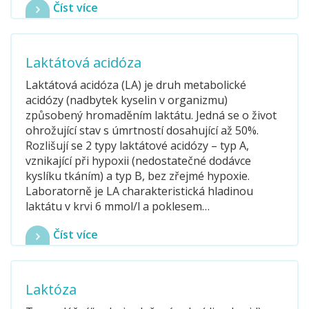
Číst více
Laktátová acidóza
Laktátová acidóza (LA) je druh metabolické
acidózy (nadbytek kyselin v organizmu)
způsobený hromaděním laktátu. Jedná se o život
ohrožující stav s úmrtností dosahující až 50%.
Rozlišují se 2 typy laktátové acidózy – typ A,
vznikající při hypoxii (nedostatečné dodávce
kyslíku tkáním) a typ B, bez zřejmé hypoxie.
Laboratorně je LA charakteristická hladinou
laktátu v krvi 6 mmol/l a poklesem…
Číst více
Laktóza