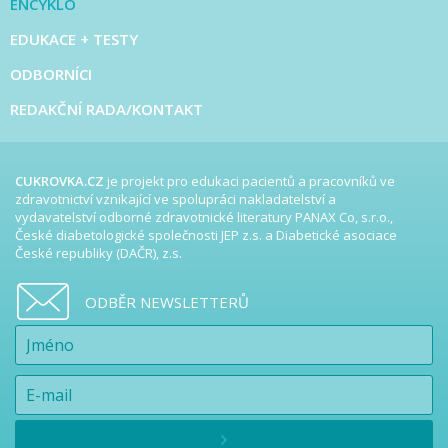
ENCYKLO
EDUKACE + TESTY
ODBORNÍCI
REDAKČNÍ RADA/KONTAKT
CUKROVKA.CZ
je projekt pro edukaci pacientů a pracovníků ve
zdravotnictví vznikající ve spolupráci nakladatelství a
vydavatelství odborné zdravotnické literatury PANAX Co, s.r.o.,
České diabetologické společnosti JEP z.s. a Diabetické asociace
České republiky (DAČR), z.s.
ODBĚR NEWSLETTERŮ