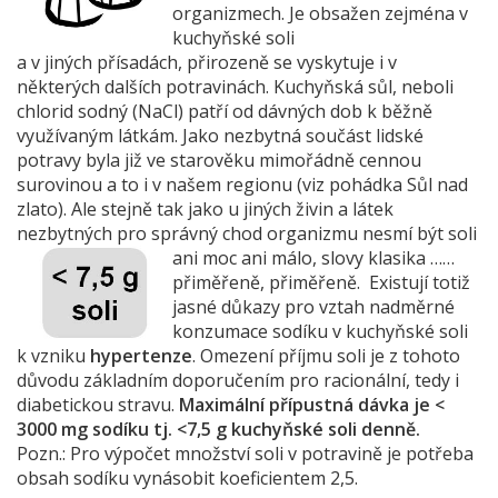
organizmech. Je obsažen zejména v
kuchyňské soli
a v jiných přísadách, přirozeně se vyskytuje i v
některých dalších potravinách. Kuchyňská sůl, neboli
chlorid sodný (NaCl) patří od dávných dob k běžně
využívaným látkám. Jako nezbytná součást lidské
potravy byla již ve starověku mimořádně cennou
surovinou a to i v našem regionu (viz pohádka Sůl nad
zlato). Ale stejně tak jako u jiných živin a látek
nezbytných pro správný chod organizmu nesmí být
soli
ani moc ani málo, slovy klasika ……
přiměřeně, přiměřeně. Existují totiž
jasné důkazy pro vztah nadměrné
konzumace sodíku v kuchyňské soli
k vzniku
hypertenze
. Omezení příjmu soli je z tohoto
důvodu základním doporučením pro racionální, tedy i
diabetickou stravu.
Maximální přípustná dávka je <
3000 mg sodíku tj. <7,5 g kuchyňské soli denně.
Pozn.: Pro výpočet množství soli v potravině je potřeba
obsah sodíku vynásobit koeficientem 2,5.