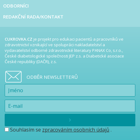
ODBORNÍCI
REDAKČNÍ RADA/KONTAKT
CUKROVKA.CZ
je projekt pro edukaci pacientů a pracovníků ve
zdravotnictví vznikající ve spolupráci nakladatelství a
vydavatelství odborné zdravotnické literatury PANAX Co, s.r.o.,
České diabetologické společnosti JEP z.s. a Diabetické asociace
České republiky (DAČR), z.s.
ODBĚR NEWSLETTERŮ
Souhlasím se
zpracováním osobních údajů
.