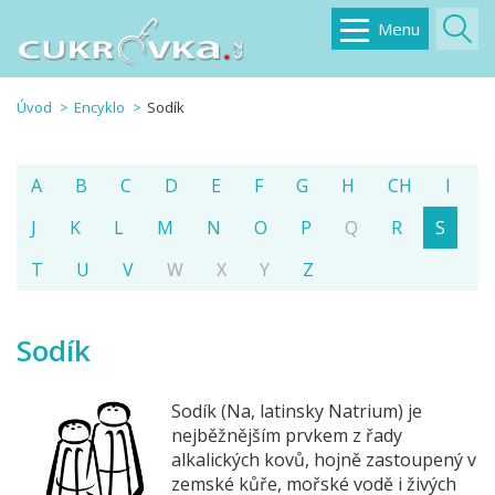
Menu
Úvod
Encyklo
Sodík
A
B
C
D
E
F
G
H
CH
I
J
K
L
M
N
O
P
Q
R
S
T
U
V
W
X
Y
Z
Sodík
Sodík (Na, latinsky Natrium) je
nejběžnějším prvkem z řady
alkalických kovů, hojně zastoupený v
zemské kůře, mořské vodě i živých