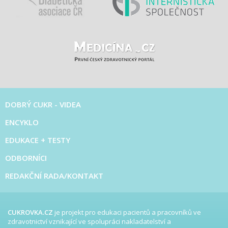
DOBRÝ CUKR - VIDEA
ENCYKLO
EDUKACE + TESTY
ODBORNÍCI
REDAKČNÍ RADA/KONTAKT
CUKROVKA.CZ
je projekt pro edukaci pacientů a pracovníků ve
zdravotnictví vznikající ve spolupráci nakladatelství a