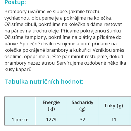
Postup:
Brambory uvaříme ve slupce. Jakmile trochu
vychladnou, oloupeme je a pokrájíme na kolečka.
Očistíme cibuli, pokrájíme na kolečka a dáme restovat
na pánev na trochu oleje. Přidáme pokrájenou šunku.
Očistíme žampiony, pokrájíme na plátky a přidáme do
pánve. Společně chvíli restujeme a poté přidáme na
kolečka pokrájené brambory a kukuřici. Vzniklou směs
osolíme, opepříme a ještě pár minut restujeme, dokud
brambory nezezlátnou. Servírujeme ozdobené několika
kusy kaparů.
Tabulka nutričních hodnot:
Energie
Sacharidy
Tuky (g)
(kJ)
(g)
1 porce
1279
32
11