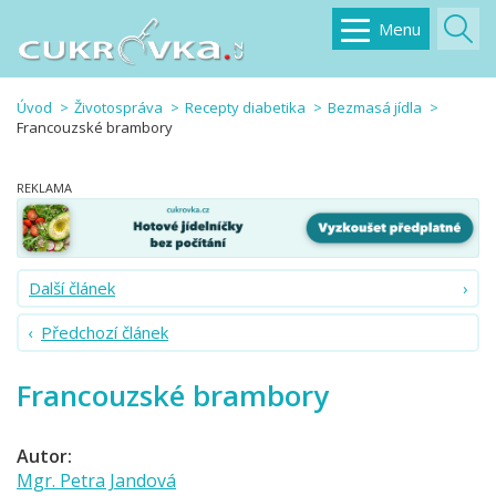
Menu
Úvod
Životospráva
Recepty diabetika
Bezmasá jídla
Francouzské brambory
Další článek
Předchozí článek
Francouzské brambory
Autor:
Mgr. Petra Jandová