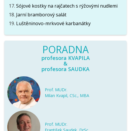
Sójové kostky na rajčatech s rýžovými nudlemi
Jarní bramborový salát
Luštěninovo-mrkvové karbanátky
PORADNA
profesora KVAPILA
&
profesora SAUDKA
Prof. MUDr.
Milan Kvapil, CSc., MBA
Prof. MUDr.
František Saudek, DrSc.