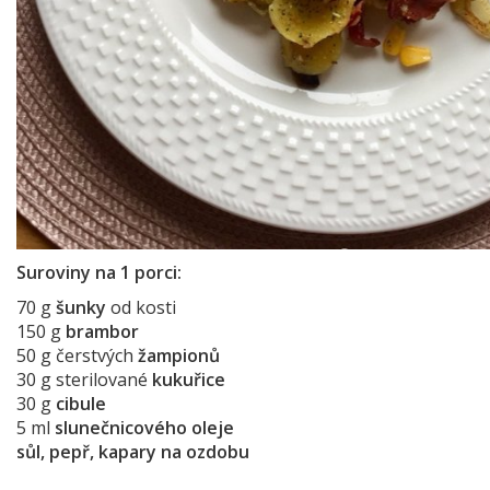
Suroviny na 1 porci:
70 g
šunky
od kosti
150 g
brambor
50 g čerstvých
žampionů
30 g sterilované
kukuřice
30 g
cibule
5 ml
slunečnicového oleje
sůl, pepř, kapary na ozdobu