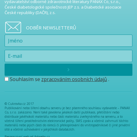
vydavatelství odborné zdravotnické literatury PANAX Co, s.r.o.,
České diabetologické společnosti JEP z.s. a Diabetické asociace
České republiky (DAČR), z.s.
ODBĚR NEWSLETTERŮ
Souhlasím se
zpracováním osobních údajů
.
© Cukrovka.cz 2017
Publikování nebo šíření obsahu serveru je bez písemného souhlasu vydavatele – PANAX
Co, s.r.o. zakázáno. Není také povolena jakákoli další publikace, přetištění nebo
distribuce jakéhokoli materiálu nebo části materiálu zveřejněného na serveru, a to
včetně šíření prostřednictvím elektronické pošty, SMS zpráv a včetně zahrnutí těchto
materiálů nebo jejich části do rámců či překopírování do vnitropodnikové či jiné privátní
sítě a včetně uchovávání v jakýchkoli databázích.
Responzivní web od Artweby.cz