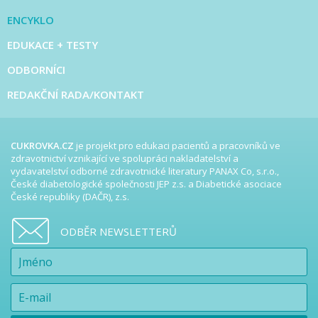
ENCYKLO
EDUKACE + TESTY
ODBORNÍCI
REDAKČNÍ RADA/KONTAKT
CUKROVKA.CZ
je projekt pro edukaci pacientů a pracovníků ve
zdravotnictví vznikající ve spolupráci nakladatelství a
vydavatelství odborné zdravotnické literatury PANAX Co, s.r.o.,
České diabetologické společnosti JEP z.s. a Diabetické asociace
České republiky (DAČR), z.s.
ODBĚR NEWSLETTERŮ