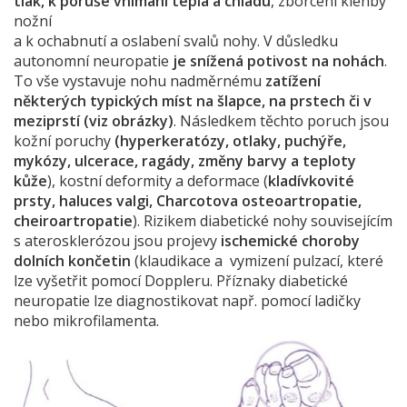
tlak, k poruše vnímání tepla a chladu
, zborcení klenby
nožní
a k ochabnutí a oslabení svalů nohy. V důsledku
autonomní neuropatie
je snížená potivost na nohách
.
To vše vystavuje nohu nadměrnému
zatížení
některých typických míst na šlapce, na prstech či v
meziprstí (viz obrázky)
. Následkem těchto poruch jsou
kožní poruchy
(hyperkeratózy, otlaky, puchýře,
mykózy, ulcerace, ragády, změny barvy a teploty
kůže
), kostní deformity a deformace (
kladívkovité
prsty, haluces valgi, Charcotova osteoartropatie,
cheiroartropatie
). Rizikem diabetické nohy souvisejícím
s aterosklerózou jsou projevy
ischemické choroby
dolních končetin
(klaudikace a vymizení pulzací, které
lze vyšetřit pomocí Doppleru. Příznaky diabetické
neuropatie lze diagnostikovat např. pomocí ladičky
nebo mikrofilamenta.