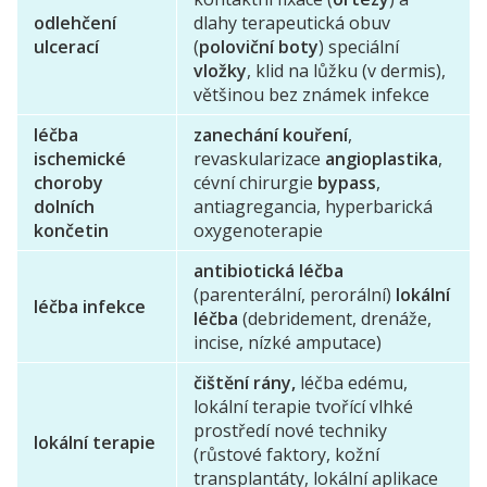
odlehčení
dlahy terapeutická obuv
ulcerací
(
poloviční boty
) speciální
vložky
, klid na lůžku (v dermis),
většinou bez známek infekce
léčba
zanechání kouření
,
ischemické
revaskularizace
angioplastika
,
choroby
cévní chirurgie
bypass
,
dolních
antiagregancia, hyperbarická
končetin
oxygenoterapie
antibiotická léčba
(parenterální, perorální)
lokální
léčba infekce
léčba
(debridement, drenáže,
incise, nízké amputace)
čištění rány,
léčba edému,
lokální terapie tvořící vlhké
prostředí nové techniky
lokální terapie
(růstové faktory, kožní
transplantáty, lokální aplikace