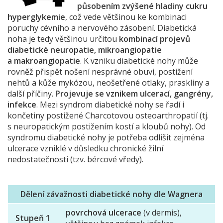
působením zvýšené hladiny cukru
hyperglykemie
, což vede většinou ke kombinaci
poruchy cévního a nervového zásobení. Diabetická
noha je tedy většinou určitou
kombinací projevů
diabetické neuropatie, mikroangiopatie
a makroangiopatie
. K vzniku diabetické nohy může
rovněž přispět nošení nesprávné obuvi, postižení
nehtů a kůže mykózou, neošetřené otlaky, praskliny a
další příčiny.
Projevuje se vznikem ulcerací, gangrény,
infekce
. Mezi syndrom diabetické nohy se řadí i
končetiny postižené Charcotovou osteoarthropatií (tj.
s neuropatickým postižením kostí a kloubů nohy). Od
syndromu diabetické nohy je potřeba odlišit zejména
ulcerace vzniklé v důsledku chronické žilní
nedostatečnosti (tzv. bércové vředy).
Dělení závažnosti diabetické nohy dle Wagnera
povrchová ulcerace
(v dermis),
Stupeň 1