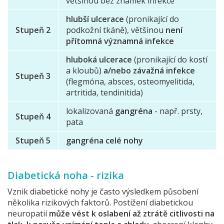
většinou bez známek infekce
hlubší ulcerace
(pronikající do
Stupeň 2
podkožní tkáně), většinou
není
přítomná významná infekce
hluboká ulcerace
(pronikající do kostí
a kloubů)
a/nebo závažná infekce
Stupeň 3
(flegmóna, absces, osteomyelitida,
artritida, tendinitida)
lokalizovaná
gangréna
- např. prsty,
Stupeň 4
pata
Stupeň 5
gangréna celé nohy
Diabetická noha - rizika
Vznik diabetické nohy je často výsledkem působení
několika rizikových faktorů. Postižení diabetickou
neuropatií
může vést k oslabení až ztrátě citlivosti na