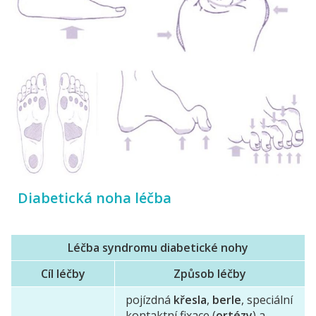
Diabetická noha léčba
Léčba syndromu diabetické nohy
Cíl léčby
Způsob léčby
pojízdná
křesla
,
berle
, speciální
kontaktní fixace (
ortézy
) a