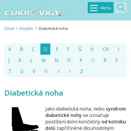
Menu
Úvod
Encyklo
Diabetická noha
A
B
C
D
E
F
G
H
CH
I
J
K
L
M
N
O
P
Q
R
S
T
U
V
W
X
Y
Z
Diabetická noha
Jako diabetická noha, nebo
syndrom
diabetické nohy
se označuje
postižení dolní končetiny
od kotníku
dolů
zapříčiněné dlouhodobým