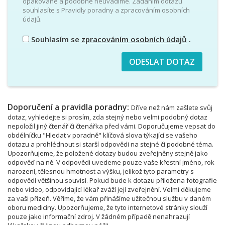
opakované a podobné neuvádíme. Zadáním dotazu
souhlasíte s Pravidly poradny a zpracováním osobních
údajů.
Souhlasím se
zpracováním osobních údajů
.
Doporučení a pravidla poradny:
Dříve než nám zašlete svůj
dotaz, vyhledejte si prosím, zda stejný nebo velmi podobný dotaz
nepoložil jiný čtenář či čtenářka před vámi. Doporučujeme vepsat do
obdélníčku "Hledat v poradně" klíčová slova týkající se vašeho
dotazu a prohlédnout si starší odpovědi na stejné či podobné téma.
Upozorňujeme, že položené dotazy budou zveřejněny stejně jako
odpověď na ně. V odpovědi uvedeme pouze vaše křestní jméno, rok
narození, tělesnou hmotnost a výšku, jelikož tyto parametry s
odpovědí většinou souvisí. Pokud bude k dotazu přiložena fotografie
nebo video, odpovídající lékař zváží její zveřejnění. Velmi děkujeme
za vaši přízeň. Věříme, že vám přinášíme užitečnou službu v daném
oboru medicíny. Upozorňujeme, že tyto internetové stránky slouží
pouze jako informační zdroj. V žádném případě nenahrazují