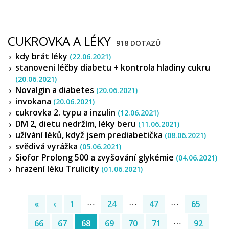
CUKROVKA A LÉKY
918 DOTAZŮ
kdy brát léky
(22.06.2021)
stanoveni léčby diabetu + kontrola hladiny cukru
(20.06.2021)
Novalgin a diabetes
(20.06.2021)
invokana
(20.06.2021)
cukrovka 2. typu a inzulin
(12.06.2021)
DM 2, dietu nedržím, léky beru
(11.06.2021)
užívání léků, když jsem prediabetička
(08.06.2021)
svědivá vyrážka
(05.06.2021)
Siofor Prolong 500 a zvyšování glykémie
(04.06.2021)
hrazení léku Trulicity
(01.06.2021)
«
‹
1
⋯
24
⋯
47
⋯
65
66
67
68
69
70
71
⋯
92
(current)