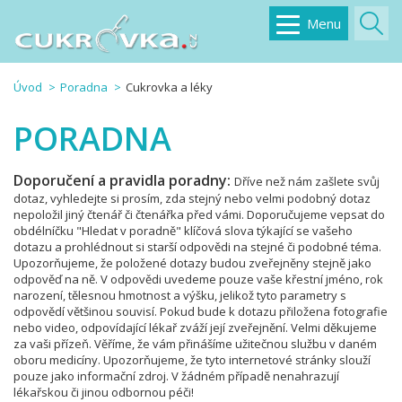
Menu
Úvod
Poradna
Cukrovka a léky
PORADNA
Doporučení a pravidla poradny:
Dříve než nám zašlete svůj
dotaz, vyhledejte si prosím, zda stejný nebo velmi podobný dotaz
nepoložil jiný čtenář či čtenářka před vámi. Doporučujeme vepsat do
obdélníčku "Hledat v poradně" klíčová slova týkající se vašeho
dotazu a prohlédnout si starší odpovědi na stejné či podobné téma.
Upozorňujeme, že položené dotazy budou zveřejněny stejně jako
odpověď na ně. V odpovědi uvedeme pouze vaše křestní jméno, rok
narození, tělesnou hmotnost a výšku, jelikož tyto parametry s
odpovědí většinou souvisí. Pokud bude k dotazu přiložena fotografie
nebo video, odpovídající lékař zváží její zveřejnění. Velmi děkujeme
za vaši přízeň. Věříme, že vám přinášíme užitečnou službu v daném
oboru medicíny. Upozorňujeme, že tyto internetové stránky slouží
pouze jako informační zdroj. V žádném případě nenahrazují
lékařskou či jinou odbornou péči!