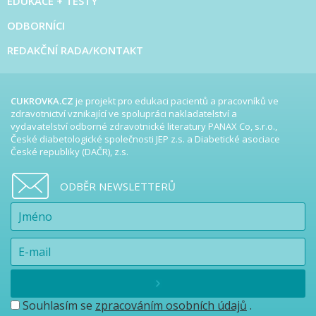
EDUKACE + TESTY
ODBORNÍCI
REDAKČNÍ RADA/KONTAKT
CUKROVKA.CZ
je projekt pro edukaci pacientů a pracovníků ve
zdravotnictví vznikající ve spolupráci nakladatelství a
vydavatelství odborné zdravotnické literatury PANAX Co, s.r.o.,
České diabetologické společnosti JEP z.s. a Diabetické asociace
České republiky (DAČR), z.s.
ODBĚR NEWSLETTERŮ
Souhlasím se
zpracováním osobních údajů
.