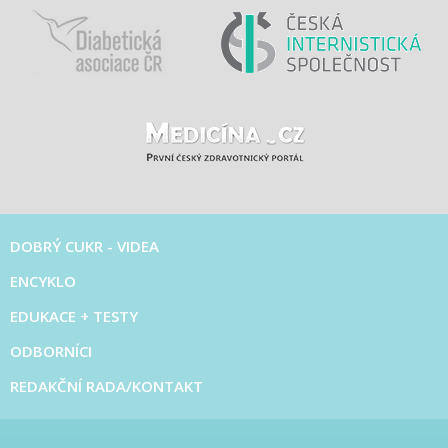
DOBRÝ CUKR - VIDEA
ENCYKLO
EDUKACE + TESTY
ODBORNÍCI
REDAKČNÍ RADA/KONTAKT