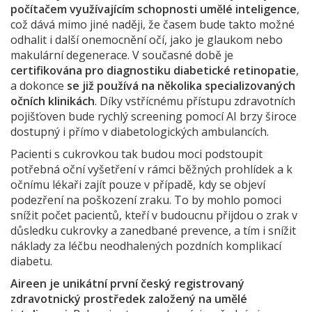
počítačem využívajícím schopnosti umělé inteligence
,
což dává mimo jiné naději, že časem bude takto možné
odhalit i další onemocnění očí, jako je glaukom nebo
makulární degenerace. V současné době je
certifikována pro diagnostiku diabetické retinopatie
,
a dokonce
se již používá na několika specializovaných
očních klinikách
. Díky vstřícnému přístupu zdravotních
pojišťoven bude rychlý screening pomocí AI brzy široce
dostupný i přímo v diabetologických ambulancích.
Pacienti s cukrovkou tak budou moci podstoupit
potřebná oční vyšetření v rámci běžných prohlídek a k
očnímu lékaři zajít pouze v případě, kdy se objeví
podezření na poškození zraku. To by mohlo pomoci
snížit počet pacientů, kteří v budoucnu přijdou o zrak v
důsledku cukrovky a zanedbané prevence, a tím i snížit
náklady za léčbu neodhalených pozdních komplikací
diabetu.
Aireen je unikátní první český registrovaný
zdravotnický prostředek založený na umělé