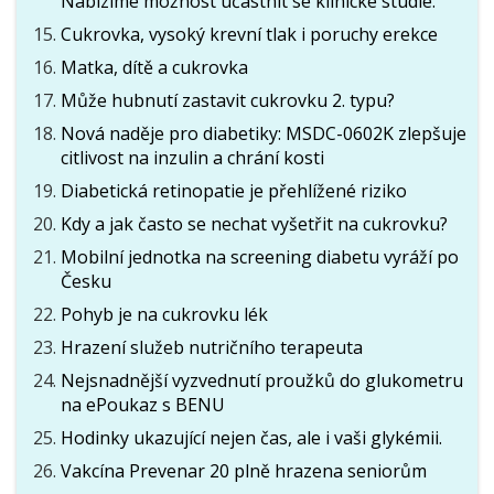
Nabízíme možnost účastnit se klinické studie.
Cukrovka, vysoký krevní tlak i poruchy erekce
Matka, dítě a cukrovka
Může hubnutí zastavit cukrovku 2. typu?
Nová naděje pro diabetiky: MSDC-0602K zlepšuje
citlivost na inzulin a chrání kosti
Diabetická retinopatie je přehlížené riziko
Kdy a jak často se nechat vyšetřit na cukrovku?
Mobilní jednotka na screening diabetu vyráží po
Česku
Pohyb je na cukrovku lék
Hrazení služeb nutričního terapeuta
Nejsnadnější vyzvednutí proužků do glukometru
na ePoukaz s BENU
Hodinky ukazující nejen čas, ale i vaši glykémii.
Vakcína Prevenar 20 plně hrazena seniorům