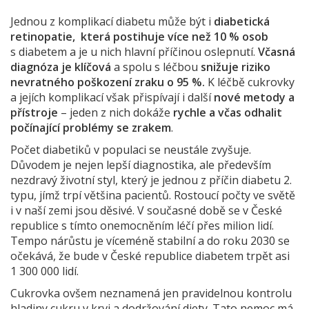
Jednou z komplikací diabetu může být i
diabetická
retinopatie, která postihuje více než 10 % osob
s diabetem a je u nich hlavní příčinou oslepnutí.
Včasná
diagnóza je klíčová
a spolu s léčbou
snižuje riziko
nevratného poškození zraku o 95 %.
K léčbě cukrovky
a jejích komplikací však přispívají i další
nové metody a
přístroje
– jeden z nich dokáže
rychle a včas odhalit
počínající problémy se zrakem
.
Počet diabetiků v populaci se neustále zvyšuje.
Důvodem je nejen lepší diagnostika, ale především
nezdravý životní styl, který je jednou z příčin diabetu 2.
typu, jímž trpí většina pacientů. Rostoucí počty ve světě
i v naší zemi jsou děsivé. V současné době se v České
republice s tímto onemocněním léčí přes milion lidí.
Tempo nárůstu je víceméně stabilní a do roku 2030 se
očekává, že bude v České republice diabetem trpět asi
1 300 000 lidí.
Cukrovka ovšem neznamená jen pravidelnou kontrolu
hladiny cukru v krvi a dodržování diety. Tato nemoc má