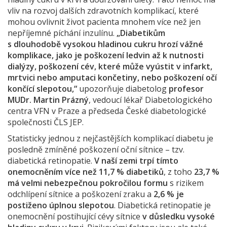
vliv na rozvoj dalších zdravotních komplikací, které
mohou ovlivnit život pacienta mnohem více než jen
nepříjemné píchání inzulínu.
„Diabetikům
s dlouhodobě vysokou hladinou cukru hrozí vážné
komplikace, jako je poškození ledvin až k nutnosti
dialýzy, poškození cév, které může vyústit v infarkt,
mrtvici nebo amputaci končetiny, nebo poškození očí
končící slepotou,“
upozorňuje diabetolog
profesor
MUDr. Martin Prázný
, vedoucí lékař Diabetologického
centra VFN v Praze a předseda České diabetologické
společnosti ČLS JEP.
Statisticky jednou z nejčastějších komplikací diabetu je
posledně zmíněné poškození oční sítnice – tzv.
diabetická retinopatie.
V naší zemi trpí tímto
onemocněním více než 11,7 % diabetiků
, z toho
23,7 %
má velmi nebezpečnou pokročilou formu
s rizikem
odchlípení sítnice a poškození zraku a
2,6 % je
postiženo úplnou slepotou
. Diabetická retinopatie je
onemocnění postihující cévy sítnice
v důsledku vysoké