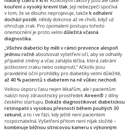
hladiny cukru v krvi
. Rizikovými faktory jsou ale také
kouření
a
vysoký krevní tlak
. Její nebezpečí spočívá
v tom, že se dlouho neprojevuje, takže
k odhalení
dochází pozdě
, někdy dokonce až ve chvíli, když už
ohrožuje zrak. Pro zpomalení postupu tohoto
onemocnění je proto velmi
důležitá včasná
diagnostika
.
„Všichni diabetici by měli v rámci prevence alespoň
jednou ročně
absolvovat vyšetření očí, aby se odhalily
případné změny a včas zahájila léčba, která zabrání
poškození zraku nebo oslepnutí,“ Ačkoliv jsou
pravidelné oční prohlídky pro diabetiky velmi důležité,
až 40 % pacientů s diabetem na ně vůbec nechodí
.
Velkou úsporu času nejen lékařům, ale i pacientům
nabízí nový zdravotnický prostředek
Aireen®
z dílny
českého startupu.
Dokáže diagnostikovat diabetickou
retinopatii s vysokou přesností během pouhých 30
sekund
, a to i ve fázi, kdy ještě není pacientem
rozpoznatelná. Vyšetření přitom není nijak složité –
kombinuje běžnou
sítnicovou kameru s výkonným