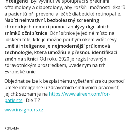
inteligenci.
Byl vyvinut ve spolupráci s předními
oftalmology a diabetology, aby rozšířil možnosti lékařů
a pacientů při prevenci a léčbě diabetické retinopatie.
Nabízí neinvazivní, bezbolestný screening
chronických nemocí pomocí analýzy digitálních
snímků oční sítnice.
Oční sítnice je jediné místo na
lidském těle, kde je možné pouhým okem vidět cévy.
Umělá inteligence je nejmodernější průlomová
technologie, která umožňuje přesnou identifikaci
změn na sítnici
. Od roku 2020 je registrovaným
zdravotnickým prostředkem, uvedeným na trh
Evropské unie.
Objednat se lze k bezplatnému vyšetření zraku pomocí
umělé inteligence u zdravotních smluvních pracovišť,
jejichž seznam je na
https://www.aireen.com/for-
patients
. Dle TZ
www.insighters.cz