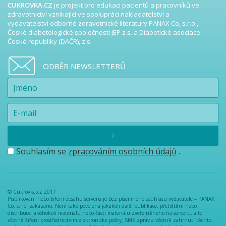
CUKROVKA.CZ
je projekt pro edukaci pacientů a pracovníků ve
zdravotnictví vznikající ve spolupráci nakladatelství a
vydavatelství odborné zdravotnické literatury PANAX Co, s.r.o.,
České diabetologické společnosti JEP z.s. a Diabetické asociace
České republiky (DAČR), z.s.
ODBĚR NEWSLETTERŮ
Souhlasím se
zpracováním osobních údajů
.
© Cukrovka.cz 2017
Publikování nebo šíření obsahu serveru je bez písemného souhlasu vydavatele – PANAX
Co, s.r.o. zakázáno. Není také povolena jakákoli další publikace, přetištění nebo
distribuce jakéhokoli materiálu nebo části materiálu zveřejněného na serveru, a to
včetně šíření prostřednictvím elektronické pošty, SMS zpráv a včetně zahrnutí těchto