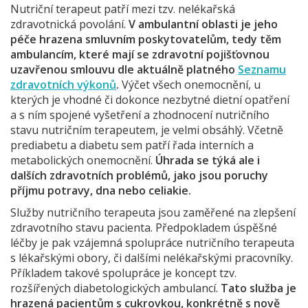
Nutriční terapeut patří mezi tzv. nelékařská
zdravotnická povolání.
V ambulantní oblasti je jeho
péče hrazena smluvním poskytovatelům, tedy těm
ambulancím, které mají se zdravotní pojišťovnou
uzavřenou smlouvu dle aktuálně platného
Seznamu
zdravotních výkonů
.
Výčet všech onemocnění, u
kterých je vhodné či dokonce nezbytné dietní opatření
a s ním spojené vyšetření a zhodnocení nutričního
stavu nutričním terapeutem, je velmi obsáhlý. Včetně
prediabetu a diabetu sem patří řada interních a
metabolických onemocnění.
Úhrada se týká ale i
dalších zdravotních problémů, jako jsou poruchy
příjmu potravy, dna nebo celiakie.
Služby nutričního terapeuta jsou zaměřené na zlepšení
zdravotního stavu pacienta. Předpokladem úspěšné
léčby je pak vzájemná spolupráce nutričního terapeuta
s lékařskými obory, či dalšími nelékařskými pracovníky.
Příkladem takové spolupráce je koncept tzv.
rozšířených diabetologických ambulancí.
Tato služba je
hrazená pacientům s cukrovkou, konkrétně s nově