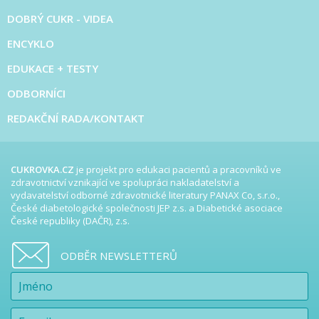
DOBRÝ CUKR - VIDEA
ENCYKLO
EDUKACE + TESTY
ODBORNÍCI
REDAKČNÍ RADA/KONTAKT
CUKROVKA.CZ
je projekt pro edukaci pacientů a pracovníků ve
zdravotnictví vznikající ve spolupráci nakladatelství a
vydavatelství odborné zdravotnické literatury PANAX Co, s.r.o.,
České diabetologické společnosti JEP z.s. a Diabetické asociace
České republiky (DAČR), z.s.
ODBĚR NEWSLETTERŮ