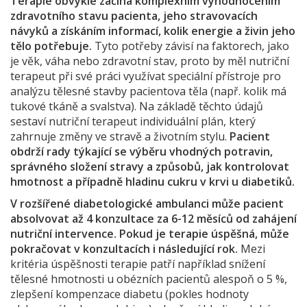
Terapie obvykle začíná komplexním vyhodnocením
zdravotního stavu pacienta, jeho stravovacích
návyků a získáním informací, kolik energie a živin jeho
tělo potřebuje.
Tyto potřeby závisí na faktorech, jako
je věk, váha nebo zdravotní stav, proto by měl nutriční
terapeut při své práci využívat speciální přístroje pro
analýzu tělesné stavby pacientova těla (např. kolik má
tukové tkáně a svalstva). Na základě těchto údajů
sestaví nutriční terapeut individuální plán, který
zahrnuje změny ve stravě a životním stylu.
Pacient
obdrží rady týkající se výběru vhodných potravin,
správného složení stravy a způsobů, jak kontrolovat
hmotnost a případně hladinu cukru v krvi u diabetiků.
V rozšířené diabetologické ambulanci může pacient
absolvovat až 4 konzultace za 6-12 měsíců od zahájení
nutriční intervence. Pokud je terapie úspěšná, může
pokračovat v konzultacích i následující rok.
Mezi
kritéria úspěšnosti terapie patří například snížení
tělesné hmotnosti u obézních pacientů alespoň o 5 %,
zlepšení kompenzace diabetu (pokles hodnoty