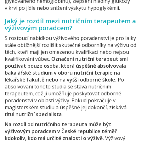
glykovaného hemoglobinu), zlepšení hladiny glukózy
v krvi po jídle nebo snížení výskytu hypoglykémií.
Jaký je rozdíl mezi nutričním terapeutem a
výživovým poradcem?
S rostoucí nabídkou výživového poradenství je pro laiky
stále obtížnější rozlišit skutečné odborníky na výživu od
těch, kteří mají jen omezenou kvalifikaci nebo nejsou
kvalifikováni vůbec.
Označení nutriční terapeut smí
používat pouze osoba, která úspěšně absolvovala
bakalářské studium v oboru nutriční terapie na
lékařské fakultě nebo na vyšší odborné škole.
Po
absolvování tohoto studia se stává nutričním
terapeutem, což jí umožňuje poskytovat odborné
poradenství v oblasti výživy. Pokud pokračuje v
magisterském studiu a úspěšně jej dokončí, získává
titul
nutriční specialista
.
Na rozdíl od nutričního terapeuta může být
výživovým poradcem v České republice téměř
kdokoliv, kdo má určité znalosti o výživě.
Výživový