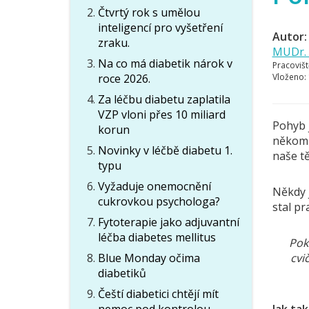
Čtvrtý rok s umělou
inteligencí pro vyšetření
Autor:
zraku.
MUDr. 
Na co má diabetik nárok v
Pracovišt
roce 2026.
Vloženo:
Za léčbu diabetu zaplatila
VZP vloni přes 10 miliard
Pohyb j
korun
někomu
Novinky v léčbě diabetu 1.
naše tě
typu
Vyžaduje onemocnění
Někdy j
cukrovkou psychologa?
stal pr
Fytoterapie jako adjuvantní
léčba diabetes mellitus
Pok
Blue Monday očima
cvi
diabetiků
Čeští diabetici chtějí mít