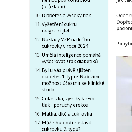
nemoc pod kontrolou
Jak ta
(průzkum)
Diabetes a vysoký tlak
Odborní
Dopředu
Vyšetření cukru
pacient
neignorujte!
Náklady VZP na léčbu
Pohybo
cukrovky v roce 2024
Umělá inteligence pomáhá
vyšetřovat zrak diabetiků
Byl u vás právě zjištěn
diabetes 1. typu? Nabízíme
možnost účastnit se klinické
studie.
Cukrovka, vysoký krevní
tlak i poruchy erekce
Matka, dítě a cukrovka
Může hubnutí zastavit
cukrovku 2. typu?