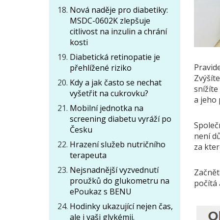
Nová naděje pro diabetiky:
MSDC-0602K zlepšuje
citlivost na inzulin a chrání
kosti
Diabetická retinopatie je
Pravide
přehlížené riziko
Zvýšíte
Kdy a jak často se nechat
snížíte
vyšetřit na cukrovku?
a jeho 
Mobilní jednotka na
screening diabetu vyráží po
Společn
Česku
není dů
Hrazení služeb nutričního
za kter
terapeuta
Nejsnadnější vyzvednutí
Začněte
proužků do glukometru na
počítá 
ePoukaz s BENU
Hodinky ukazující nejen čas,
ale i vaši glykémii.