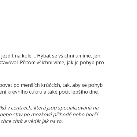
, jezdit na kole…. Hýbat se všichni umíme, jen
avoval. Přitom všichni víme, jak je pohyb pro
upovat po menších krůčcích, tak, aby se pohyb
pšení krevního cukru a také pocit lepšího dne.
íků v centrech, která jsou specializovaná na
ta nebo stav po mozkové příhodě nebo horší
chce chtít a vědět jak na to.