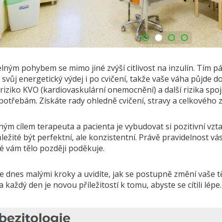
lným pohybem se mimo jiné zvýší citlivost na inzulín. Tím pá
 svůj energetický výdej i po cvičení, takže vaše váha půjde 
 riziko KVO (kardiovaskulární onemocnění) a další rizika sp
potřebám. Získáte rady ohledně cvičení, stravy a celkového z
ým cílem terapeuta a pacienta je vybudovat si pozitivní vzt
ležité být perfektní, ale konzistentní. Právě pravidelnost vás
é vám tělo později poděkuje.
 dnes malými kroky a uvidíte, jak se postupně změní vaše tě
a každý den je novou příležitostí k tomu, abyste se cítili lépe.