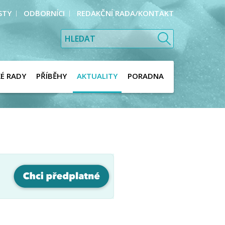
STY
ODBORNÍCI
REDAKČNÍ RADA/KONTAKT
KÉ RADY
PŘÍBĚHY
AKTUALITY
PORADNA