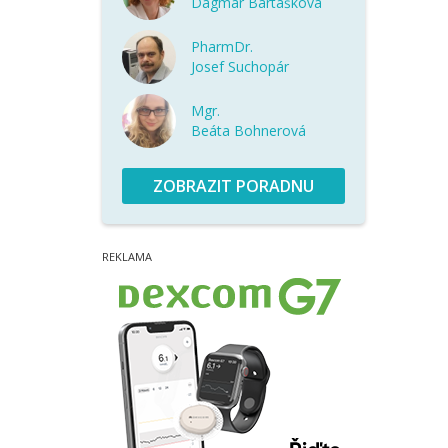
Dagmar Bartášková
PharmDr.
Josef Suchopár
Mgr.
Beáta Bohnerová
ZOBRAZIT PORADNU