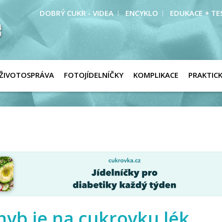
DOBRÝ CUKR - VIDEA
ENCYKLO
EDUKACE + TE
ŽIVOTOSPRÁVA
FOTOJÍDELNÍČKY
KOMPLIKACE
PRAKTIC
hyb je na cukrovku lék