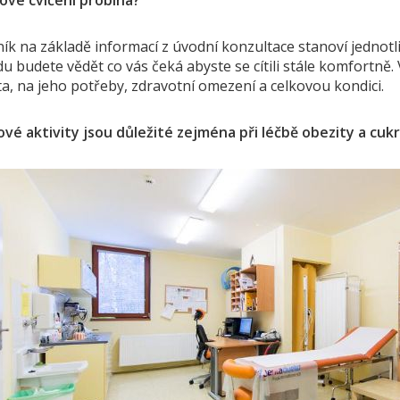
kové cvičení probíhá?
k na základě informací z úvodní konzultace stanoví jednotl
 budete vědět co vás čeká abyste se cítili stále komfortně. V
a, na jeho potřeby, zdravotní omezení a celkovou kondici.
vé aktivity jsou důležité zejména při léčbě obezity a cuk