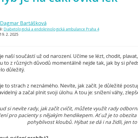
Dagmar Bartášková
ě:
Diabetologická a endokrinologická ambulance Praha 4
19. 2. 2025
e naší součástí už od narození. Učíme se lézt, chodit, plavat
 to z různých důvodů momentálně nejde tak, jak by si předst
lo důležitý.
e to strach z neznámého. Nevíte, jak začít. Je důležité post
avidelný a začal plnit svoji úlohu. A tou je: snížení váhy, zle
ud si nevíte rady, jak začít cvičit, můžete využít rady odborn
čení pro pacienty s nějakým hendikepem. Ať už je to obezi
pohyblivost kloubů. Hýbat se dá i na židli, jen to 