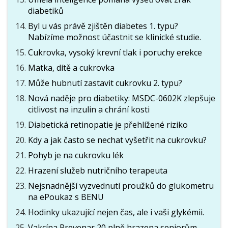
diabetiků
Byl u vás právě zjištěn diabetes 1. typu?
Nabízíme možnost účastnit se klinické studie.
Cukrovka, vysoký krevní tlak i poruchy erekce
Matka, dítě a cukrovka
Může hubnutí zastavit cukrovku 2. typu?
Nová naděje pro diabetiky: MSDC-0602K zlepšuje
citlivost na inzulin a chrání kosti
Diabetická retinopatie je přehlížené riziko
Kdy a jak často se nechat vyšetřit na cukrovku?
Pohyb je na cukrovku lék
Hrazení služeb nutričního terapeuta
Nejsnadnější vyzvednutí proužků do glukometru
na ePoukaz s BENU
Hodinky ukazující nejen čas, ale i vaši glykémii.
Vakcína Prevenar 20 plně hrazena seniorům