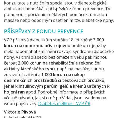
konzultace s nutričním specialistou v diabetologické
ambulanci nebo škálu příspěvků z fondu prevence. Ty
pomohou s pořízením některých pomůcek, úhradou
masáže nebo odborným ošetřením tzv. diabetické nohy.
PŘÍSPĚVKY Z FONDU PREVENCE
VZP přispívá diabetikům starším 18 let ročně
3 000
korun na odbornou přístrojovou pedikúru
, jenž by
měla napomáhat zmírnění rozvoje syndromu diabetické
nohy. Všichni diabetici bez omezení věku pak mohou
čerpat
2 000 korun na rehabilitační a rekondiční
aktivity lázeňského typu
, např. na masáže, saunu,
zdravotní cvičení a
1 000 korun na nákup
desinfekčních prostředků či testovacích proužků,
jehel k inzulinovým perům, gelů a krémů určených k
hojení ran
apod. Podrobné informace o příspěvcích
včetně návodu, jak si o ně požádat, jsou uvedeny na
webu pojišťovny:
Diabetes mellitus - VZP ČR
.
Viktorie Plívová
tisková mluvčí VZP