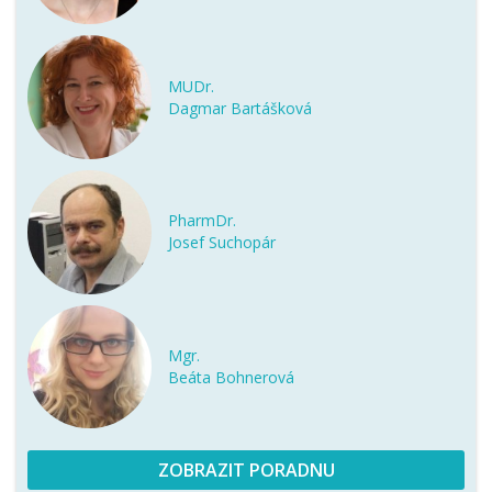
MUDr.
Dagmar Bartášková
PharmDr.
Josef Suchopár
Mgr.
Beáta Bohnerová
ZOBRAZIT PORADNU