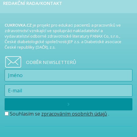
REDAKČNÍ RADA/KONTAKT
CUKROVKA.CZ
je projekt pro edukaci pacientů a pracovníků ve
zdravotnictví vznikající ve spolupráci nakladatelství a
vydavatelství odborné zdravotnické literatury PANAX Co, s.r.o.,
České diabetologické společnosti JEP z.s. a Diabetické asociace
České republiky (DAČR), z.s.
ODBĚR NEWSLETTERŮ
Souhlasím se
zpracováním osobních údajů
.