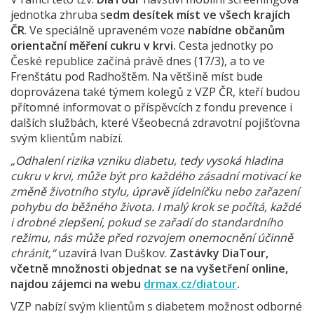
jednotka zhruba s
edm desítek míst ve všech krajích
ČR
. Ve speciálně upraveném voze
nabídne občanům
orientační měření cukru v krvi.
Cesta jednotky po
České republice začíná právě dnes (17/3), a to ve
Frenštátu pod Radhoštěm. Na většině míst bude
doprovázena také týmem kolegů z VZP ČR, kteří budou
přítomné informovat o příspěvcích z fondu prevence i
dalších službách, které Všeobecná zdravotní pojišťovna
svým klientům nabízí.
„Odhalení rizika vzniku diabetu, tedy vysoká hladina
cukru v krvi, může být pro každého zásadní motivací ke
změně životního stylu, úpravě jídelníčku nebo zařazení
pohybu do běžného života. I malý krok se počítá, každé
i drobné zlepšení, pokud se zařadí do standardního
režimu, nás může před rozvojem onemocnění účinně
chránit,“
uzavírá Ivan Duškov.
Zastávky DiaTour,
včetně množnosti objednat se na vyšetření online,
najdou zájemci na webu
drmax.cz/diatour
.
VZP nabízí svým klientům s diabetem možnost odborné