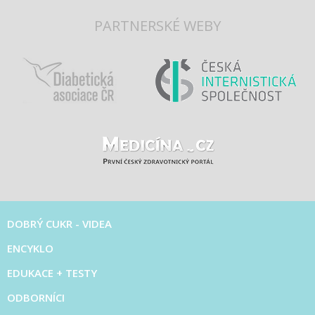
PARTNERSKÉ WEBY
DOBRÝ CUKR - VIDEA
ENCYKLO
EDUKACE + TESTY
ODBORNÍCI