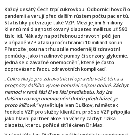
Každý desátý Čech trpí cukrovkou. Odborníci hovoří o
pandemii a varují před dalším růstem počtu pacientů.
Statistiky potvrzuje také VZP. Mezi jejími 6 miliony
klientů má diagnostikovaný diabetes mellitus už 590
tisíc lidí. Náklady na potřebnou zdravotní péči jen
v případě VZP atakují roční hranici 10 miliard korun.
Přestože jsou na trhu stále modernější zdravotní
pomůcky, jako inzulínové pumpy či senzory glykemie,
jedná se o závažné onemocnění, které je často
doprovázeno řadou zdravotních komplikací.
„Cukrovka je pro zdravotnictví opravdu velké téma a
prognózy dalšího vývoje bohužel nejsou dobré.
Záchyt
nemoci v rané fázi či ve fázi prediabetu, kdy lze
dalšímu rozvoji onemocnění dobře předcházet, je
proto klíčové,“
vysvětluje Ivan Duškov, náměstek
ředitele VZP
pro služby klientům,
proč se VZP připojila
jako hlavní partner akce na včasný záchyt rizika
diabetu, kterou pořádá síť lékáren Dr.Ma
x.
V rámci této tzv.
DiaTour
navštíví mobilní screeningová