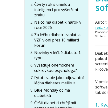
Čtvrtý rok s umělou
so
inteligencí pro vyšetření
zraku.
Na co má diabetik nárok v
Autor:
roce 2026.
redakc
Pracovišt
Za léčbu diabetu zaplatila
Vloženo:
VZP vloni přes 10 miliard
korun
Novinky v léčbě diabetu 1.
Diabet
typu
pokud 
screeni
Vyžaduje onemocnění
klíčov
cukrovkou psychologa?
Fytoterapie jako adjuvantní
V posl
léčba diabetes mellitus
softwar
Blue Monday očima
tak důl
diabetiků
Čeští diabetici chtějí mít
1. Kv