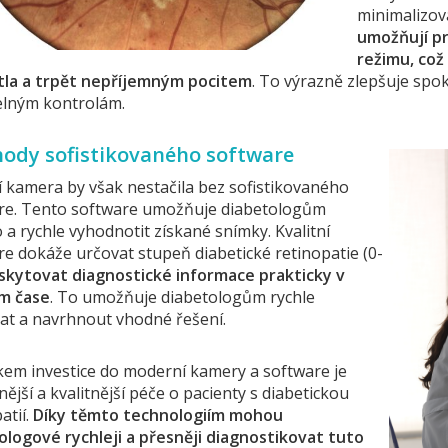
minimalizov
umožňují p
režimu, což
tla a trpět nepříjemným pocitem
. To výrazně zlepšuje spok
elným kontrolám.
hody sofistikovaného software
í kamera by však nestačila bez sofistikovaného
re. Tento software umožňuje diabetologům
a rychle vyhodnotit získané snímky. Kvalitní
re dokáže určovat stupeň diabetické retinopatie (0-
skytovat diagnostické informace prakticky v
m čase
. To umožňuje diabetologům rychle
at a navrhnout vhodné řešení.
kem investice do moderní kamery a software je
nější a kvalitnější péče o pacienty s diabetickou
atií.
Díky těmto technologiím mohou
ologové rychleji a přesněji diagnostikovat tuto