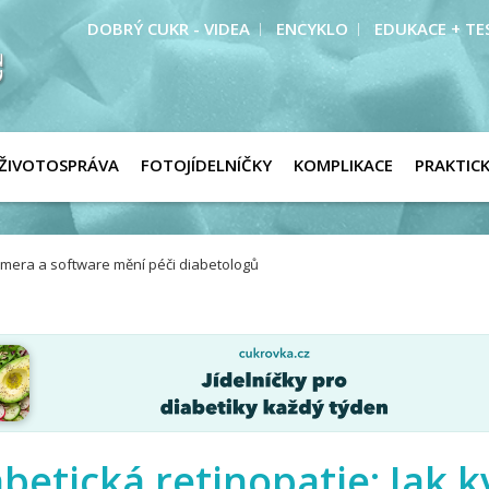
DOBRÝ CUKR - VIDEA
ENCYKLO
EDUKACE + TE
ŽIVOTOSPRÁVA
FOTOJÍDELNÍČKY
KOMPLIKACE
PRAKTIC
 kamera a software mění péči diabetologů
betická retinopatie: Jak k