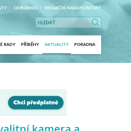
STY
ODBORNÍCI
REDAKČNÍ RADA/KONTAKT
KÉ RADY
PŘÍBĚHY
AKTUALITY
PORADNA
valitní kamera a