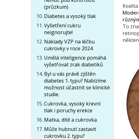
nemoc pod kontrolou
Kvalita
(průzkum)
Modern
Diabetes a vysoký tlak
různými
Vyšetření cukru
To zna
neignorujte!
retinop
některé
Náklady VZP na léčbu
cukrovky v roce 2024
Umělá inteligence pomáhá
vyšetřovat zrak diabetiků
Byl u vás právě zjištěn
diabetes 1. typu? Nabízíme
možnost účastnit se klinické
studie.
Cukrovka, vysoký krevní
tlak i poruchy erekce
Matka, dítě a cukrovka
Může hubnutí zastavit
cukrovku 2. typu?