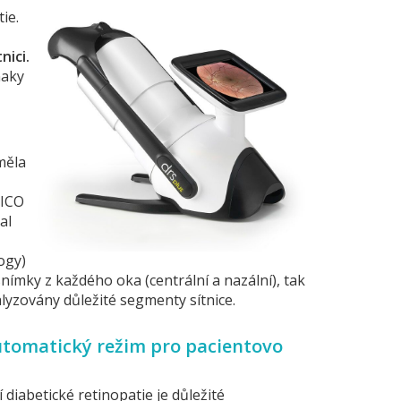
ie.
nici.
naky
měla
 ICO
al
ogy)
snímky z každého oka (centrální a nazální), tak
lyzovány důležité segmenty sítnice.
automatický režim pro pacientovo
í diabetické retinopatie je důležité