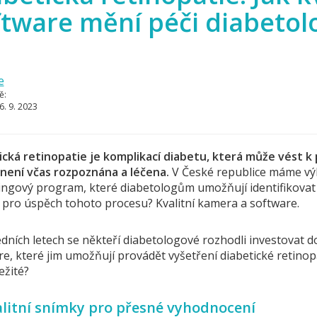
ftware mění péči diabetol
e
ě:
6. 9. 2023
ická retinopatie je komplikací diabetu, která může vést k 
není včas rozpoznána a léčena.
V České republice máme vý
ngový program, které diabetologům umožňují identifikovat tu
é pro úspěch tohoto procesu? Kvalitní kamera a software.
edních letech se někteří diabetologové rozhodli investovat 
e, které jim umožňují provádět vyšetření diabetické retinop
ežité?
alitní snímky pro přesné vyhodnocení