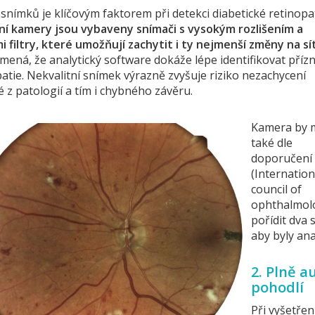
 snímků je klíčovým faktorem při detekci diabetické retinopat
í kamery jsou vybaveny snímači s vysokým rozlišením a
 filtry, které umožňují zachytit i ty nejmenší změny na sít
mená, že analytický software dokáže lépe identifikovat příz
atie. Nekvalitní snímek výrazně zvyšuje riziko nezachycení
 z patologií a tím i chybného závěru.
Kamera by 
také dle
doporučení
(Internation
council of
ophthalmol
pořídit dva 
aby byly ana
2. Plně 
pohodlí
Při vyšetřen