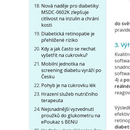
Nová naděje pro diabetiky:
MSDC-0602K zlepšuje
citlivost na inzulin a chrání
do svě
kosti
pravid
Diabetická retinopatie je
přehlížené riziko
3. Vý
Kdy a jak často se nechat
Kvalitn
vyšetřit na cukrovku?
softwa
Mobilní jednotka na
snadno 
screening diabetu vyráží po
softwa
Česku
4) a
po
Pohyb je na cukrovku lék
reálné
reagov
Hrazení služeb nutričního
terapeuta
Výsled
Nejsnadnější vyzvednutí
efektiv
proužků do glukometru na
retinop
ePoukaz s BENU
diabet