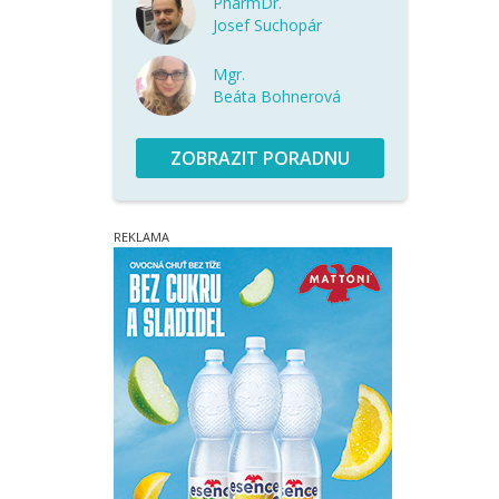
PharmDr.
Josef Suchopár
Mgr.
Beáta Bohnerová
ZOBRAZIT PORADNU