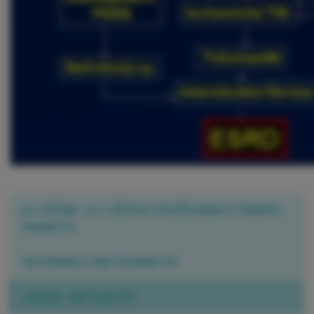
👉 LÉČBA - 6.1 LÉČIVA POUŽÍVANÁ K TERAPII
DIABETU
INTERAKCE ANTIDIABETIK
LÉČBA - AKTUALITY