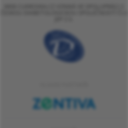
WEB CUKROVKA.CZ VZNIKÁ VE SPOLUPRÁCI S
ČESKOU DIABETOLOGICKOU SPOLEČNOSTÍ ČLS
JEP Z.S.
HLAVNÍ PARTNEŘI