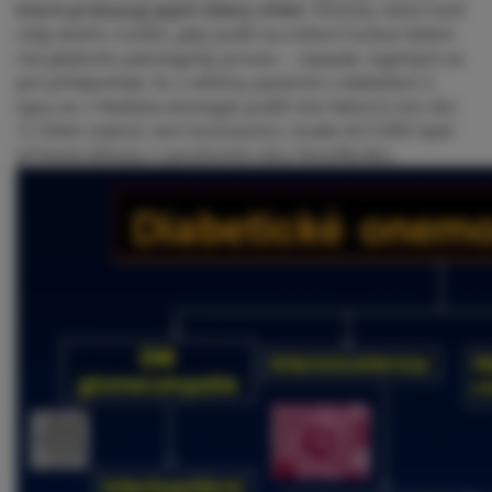
které prokazují jejich dobrý efekt
. Klinicky nelze totiž
vždy dobře rozlišit, jaký podíl na snížení funkce ledvin
má jakýkoliv patologický proces – naopak, logickým se
jeví předpoklad, že u většiny pacientů s diabetem 2.
typu se z hlediska etiologie podílí více faktorů (viz obr.
1). Efekt statinů není konstantní, studie ACCORD lipid
přinesla důkazy o pozitivním vlivu fenofibrátu.