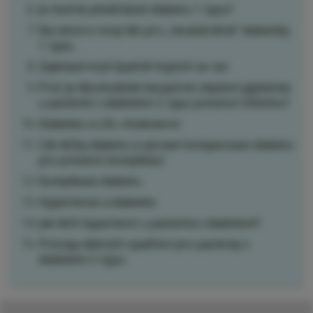
Je možné předcházet diabetu 1. typu?
Na obzoru nový lék pro „neukázněné“ diabetiky
1. typu
Zajímavé krytí špatně hojících se ran
Proč je dlouhodobé bezpečné zlepšení glykémie
u pacientů s diabetem 2. typu prevencí infarktu?
Diabetes a LDL cholesterol
Cíle léčby diabetu a význam kompenzace diabetu
pro prevenci komplikací
Komplikace diabetu
Hypertenze a diabetes
Jak léčit hypertenzi u pacienta s diabetem?
Principy dietních opatření pro pacienty s
diabetem 2. typu