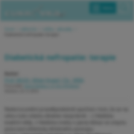
Menu
Úvod
odborníci
Léčba - aktuality
Diabetická nefropatie: terapie
Diabetická nefropatie: terapie
Autor:
Prof. MUDr. Milan Kvapil, CSc., MBA
Pracoviště:
Interní klinika 2. LF UK a FN Motol
Vloženo:
25. 9. 2016
Nedorozumění pravděpodobně spočívá v tom, že se na
celou tuto otázku díváme nesprávně – z hlediska
exaktní vědy, z hlediska snahy o jasný důkaz ve smyslu
potvrzení efektivity léčebného postupu.