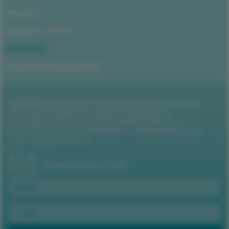
ENCYKLO
EDUKACE + TESTY
ODBORNÍCI
REDAKČNÍ RADA/KONTAKT
CUKROVKA.CZ
je projekt pro edukaci pacientů a pracovníků ve
zdravotnictví vznikající ve spolupráci nakladatelství a
vydavatelství odborné zdravotnické literatury PANAX Co, s.r.o.,
České diabetologické společnosti JEP z.s. a Diabetické asociace
České republiky (DAČR), z.s.
ODBĚR NEWSLETTERŮ