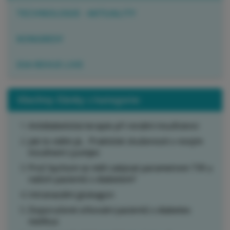
TECHNOLOGIE - AKTUALITY
KONGRESY
DIA REVUE LIVE
Všechny články z kategorie:
Antidiabetická terapie při renální insuficienci
Jak to vidím já… Praktické zkušenosti s novým
inzulínem Lyumjev
Proč bychom se měli zabývat parametrem TIR u
našich pacientů s diabetem?
Intranazální glukagon
Doporučené očkování pacientů s diabetes
mellitus