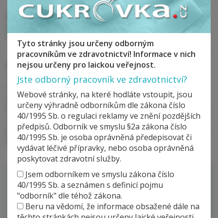
Autor:
MUDr. Barbora Doležalová
Pracoviště:
INTENDIA klinika s.r.o. Chrudim
Tyto stránky jsou určeny odborným
pracovníkům ve zdravotnictví! Informace v nich
nejsou určeny pro laickou veřejnost.
Během Kongresu ambulantní diabetologie mohli
účastníci navštívit celou řadu firemních sympozií. Tým
Jste odborný pracovník ve zdravotnictví?
společnosti Lilly připravil na 1. listopad 2019
Webové stránky, na které hodláte vstoupit, jsou
sympozium, které bylo poněkud netradiční svou
určeny výhradně odborníkům dle zákona číslo
formou. Využili jsme modifikace pořadu DIA revue, tedy
40/1995 Sb. o regulaci reklamy ve znění pozdějších
rozhovoru dvou lékařů, kde interakce nahrazuje
předpisů. Odborník ve smyslu §2a zákona číslo
promítanou prezentaci a zůstává prostor pro diskusi a
40/1995 Sb. je osoba oprávněná předepisovat či
interakci obou stran.
vydávat léčivé přípravky, nebo osoba oprávněná
poskytovat zdravotní služby.
PORADNA
Jsem odborníkem ve smyslu zákona číslo
40/1995 Sb. a seznámen s definicí pojmu
profesora KVAPILA
"odborník" dle téhož zákona.
&
Beru na vědomí, že informace obsažené dále na
profesora SAUDKA
těchto stránkách nejsou určeny laické veřejnosti,