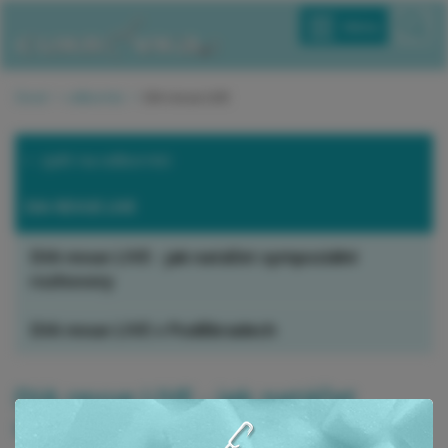
Menu
Úvod
odborníci
DIA revue LIVE
zpět na odborníci
DIA REVUE LIVE
DIA revue LIVE - jak natáčet sympoziální
rozhovory
DIA revue LIVE v Poděbradech
DIA revue LIVE - jak natáčet
sympoziální rozhovory