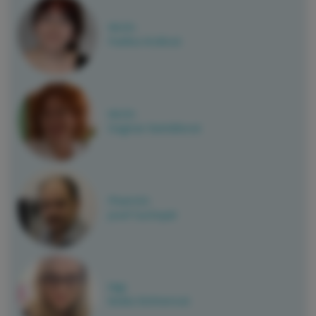
MUDr.
Pavlína Krollová
MUDr.
Dagmar Bartášková
PharmDr.
Josef Suchopár
Mgr.
Beáta Bohnerová