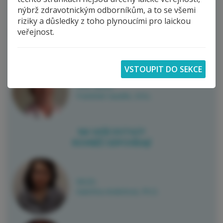
nýbrž zdravotnickým odborníkům, a to se všemi
riziky a důsledky z toho plynoucími pro laickou
Prof. MUDr.
veřejnost.
Milan Kvapil, CSc., MBA
Prof. MUDr.
František Saudek, DrSc.
NA VAŠE DOTAZY
ROVNĚŽ ODPOVÍDAJÍ
MUDr.
Kateřina Anderlová, Ph.D.