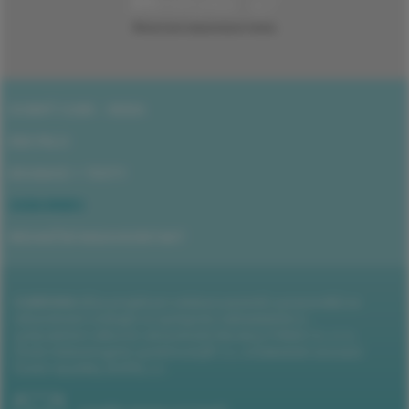
DOBRÝ CUKR - VIDEA
ENCYKLO
EDUKACE + TESTY
ODBORNÍCI
REDAKČNÍ RADA/KONTAKT
CUKROVKA.CZ
je projekt pro edukaci pacientů a pracovníků ve
zdravotnictví vznikající ve spolupráci nakladatelství a
vydavatelství odborné zdravotnické literatury PANAX Co, s.r.o.,
České diabetologické společnosti JEP z.s. a Diabetické asociace
České republiky (DAČR), z.s.