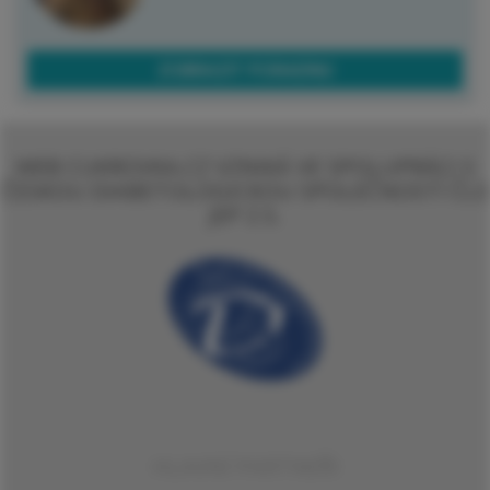
ZOBRAZIT PORADNU
WEB CUKROVKA.CZ VZNIKÁ VE SPOLUPRÁCI S
ČESKOU DIABETOLOGICKOU SPOLEČNOSTÍ ČLS
JEP Z.S.
HLAVNÍ PARTNEŘI