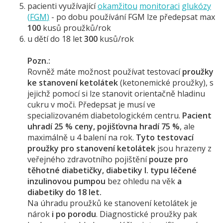
pacienti využívající
okamžitou
monitoraci
glukózy
(
FGM
)
- po dobu používání FGM lze předepsat max
100
kusů proužků/rok
u dětí do 18 let
300
kusů/rok
Pozn.:
Rovněž máte možnost používat testovací
proužky
ke stanovení ketolátek
(ketonemické proužky), s
jejichž pomocí si lze stanovit orientačně hladinu
cukru v moči. Předepsat je musí ve
specializovaném diabetologickém centru.
Pacient
uhradí 25 % ceny, pojišťovna hradí 75 %
, ale
maximálně u 4 balení na rok.
Tyto testovací
proužky pro stanovení ketolátek
jsou hrazeny z
veřejného zdravotního pojištění
pouze pro
těhotné diabetičky, diabetiky I. typu léčené
inzulinovou pumpou
bez ohledu na věk
a
diabetiky do 18 let.
Na úhradu proužků ke stanovení ketolátek je
nárok
i po porodu
. Diagnostické proužky pak