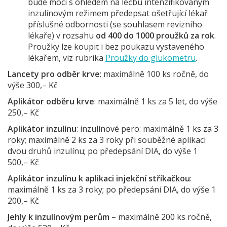
bude moci s ohledem na léčbu intenzifikovaným
inzulínovým režimem předepsat ošetřující lékař
příslušné odbornosti (se souhlasem revizního
lékaře) v rozsahu
od 400 do 1000 proužků za rok
.
Proužky lze koupit i bez poukazu vystaveného
lékařem, viz rubrika
Proužky do glukometru
.
Lancety pro odběr krve
: maximálně 100 ks ročně, do
výše 300,– Kč
Aplikátor odběru krve
: maximálně 1 ks za 5 let, do výše
250,– Kč
Aplikátor inzulínu
: inzulínové pero: maximálně 1 ks za 3
roky; maximálně 2 ks za 3 roky při souběžné aplikaci
dvou druhů inzulínu; po předepsání DIA, do výše 1
500,– Kč
Aplikátor inzulínu k aplikaci injekční stříkačkou
:
maximálně 1 ks za 3 roky; po předepsání DIA, do výše 1
200,– Kč
Jehly k inzulínovým perům
– maximálně 200 ks ročně,