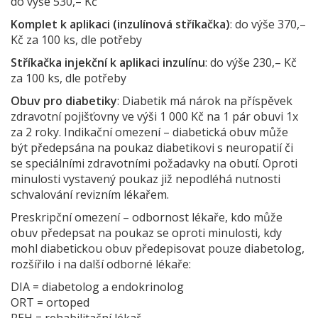
do výše 530,– Kč
Komplet k aplikaci (inzulínová stříkačka)
: do výše 370,–
Kč za 100 ks, dle potřeby
Stříkačka injekční k aplikaci inzulínu
: do výše 230,– Kč
za 100 ks, dle potřeby
Obuv pro diabetiky
: Diabetik má nárok na příspěvek
zdravotní pojišťovny ve výši 1 000 Kč na 1 pár obuvi 1x
za 2 roky. Indikační omezení – diabetická obuv může
být předepsána na poukaz diabetikovi s neuropatií či
se speciálními zdravotními požadavky na obutí. Oproti
minulosti vystavený poukaz již nepodléhá nutnosti
schvalování revizním lékařem.
Preskripční omezení – odbornost lékaře, kdo může
obuv předepsat na poukaz se oproti minulosti, kdy
mohl diabetickou obuv předepisovat pouze diabetolog,
rozšířilo i na další odborné lékaře:
DIA = diabetolog a endokrinolog
ORT = ortoped
REH = rehabilitační lékař