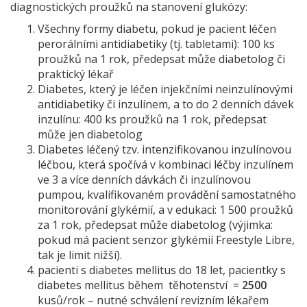
diagnostických proužků na stanovení glukózy:
Všechny formy diabetu, pokud je pacient léčen
perorálními antidiabetiky (tj. tabletami): 100 ks
proužků na 1 rok, předepsat může diabetolog či
praktický lékař
Diabetes, který je léčen injekčními neinzulínovými
antidiabetiky či inzulínem, a to do 2 denních dávek
inzulínu: 400 ks proužků na 1 rok, předepsat
může jen diabetolog
Diabetes léčený tzv. intenzifikovanou inzulínovou
léčbou, která spočívá v kombinaci léčby inzulínem
ve 3 a více denních dávkách či inzulínovou
pumpou, kvalifikovaném provádění samostatného
monitorování glykémií, a v edukaci: 1 500 proužků
za 1 rok, předepsat může diabetolog (výjimka:
pokud má pacient senzor glykémií Freestyle Libre,
tak je limit nižší).
pacienti s diabetes mellitus do 18 let, pacientky s
diabetes mellitus během těhotenství =
2500
kusů/rok – nutné schválení revizním lékařem