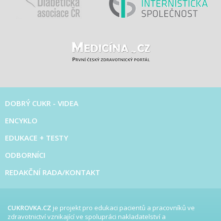
DOBRÝ CUKR - VIDEA
ENCYKLO
EDUKACE + TESTY
ODBORNÍCI
REDAKČNÍ RADA/KONTAKT
CUKROVKA.CZ
je projekt pro edukaci pacientů a pracovníků ve
zdravotnictví vznikající ve spolupráci nakladatelství a