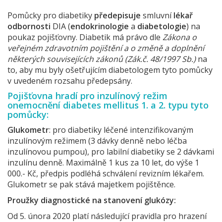
Pomůcky pro diabetiky
předepisuje
smluvní
lékař
odbornosti
DIA (
endokrinologie
a
diabetologie
) na
poukaz pojišťovny. Diabetik má právo dle
Zákona o
veřejném zdravotním pojištění a o změně a doplnění
některých souvisejících zákonů (Zák.č. 48/1997 Sb.)
na
to, aby mu byly ošetřujícím diabetologem tyto pomůcky
v uvedeném rozsahu předepsány.
Pojišťovna hradí pro inzulínový režim
onemocnění
diabetes mellitus 1. a 2. typu
tyto
pomůcky:
Glukometr
: pro diabetiky léčené intenzifikovaným
inzulínovým režimem (3 dávky denně nebo léčba
inzulínovou pumpou), pro labilní diabetiky se 2 dávkami
inzulínu denně. Maximálně 1 kus za 10 let, do výše 1
000.- Kč, předpis podléhá schválení revizním lékařem.
Glukometr se pak stává majetkem pojištěnce.
Proužky diagnostické na stanovení glukózy:
Od 5. února 2020 platí následující pravidla pro hrazení