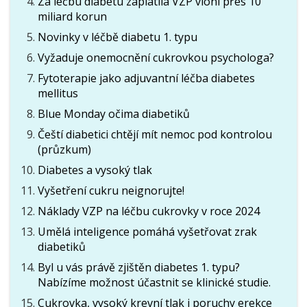
Za léčbu diabetu zaplatila VZP vloni přes 10
miliard korun
Novinky v léčbě diabetu 1. typu
Vyžaduje onemocnění cukrovkou psychologa?
Fytoterapie jako adjuvantní léčba diabetes
mellitus
Blue Monday očima diabetiků
Čeští diabetici chtějí mít nemoc pod kontrolou
(průzkum)
Diabetes a vysoký tlak
Vyšetření cukru neignorujte!
Náklady VZP na léčbu cukrovky v roce 2024
Umělá inteligence pomáhá vyšetřovat zrak
diabetiků
Byl u vás právě zjištěn diabetes 1. typu?
Nabízíme možnost účastnit se klinické studie.
Cukrovka, vysoký krevní tlak i poruchy erekce