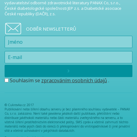
vydavatelství odborné zdravotnické literatury PANAX Co, s.r.o.,
České diabetologické společnosti JEP z.s. a Diabetické asociace
České republiky (DAČR), z.s.
ODBĚR NEWSLETTERŮ
Souhlasím se
zpracováním osobních údajů
.
© Cukrovka.cz 2017
Publikování nebo šíření obsahu serveru je bez písemného souhlasu vydavatele – PANAX
Co, s.r.o. zakázáno. Není také povolena jakákoli další publikace, přetištění nebo
distribuce jakéhokoli materiálu nebo části materiálu zveřejněného na serveru, a to
včetně šíření prostřednictvím elektronické pošty, SMS zpráv a včetně zahrnutí těchto
materiálů nebo jejich části do rámců či překopírování do vnitropodnikové či jiné privátní
sítě a včetně uchovávání v jakýchkoli databázích.