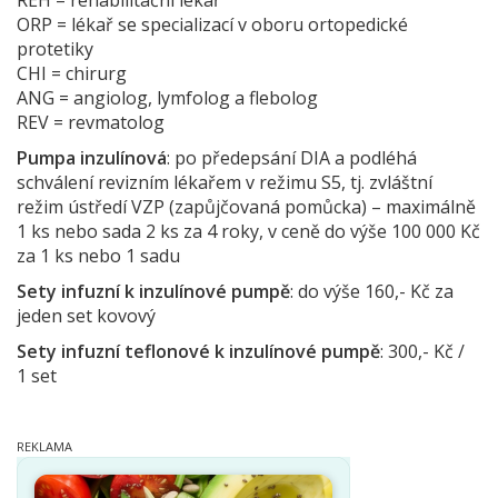
ORP = lékař se specializací v oboru ortopedické
protetiky
CHI = chirurg
ANG = angiolog, lymfolog a flebolog
REV = revmatolog
Pumpa inzulínová
: po předepsání DIA a podléhá
schválení revizním lékařem v režimu S5, tj. zvláštní
režim ústředí VZP (zapůjčovaná pomůcka) – maximálně
1 ks nebo sada 2 ks za 4 roky, v ceně do výše 100 000 Kč
za 1 ks nebo 1 sadu
Sety infuzní k inzulínové pumpě
: do výše 160,- Kč za
jeden set kovový
Sety infuzní teflonové k inzulínové pumpě
: 300,- Kč /
1 set