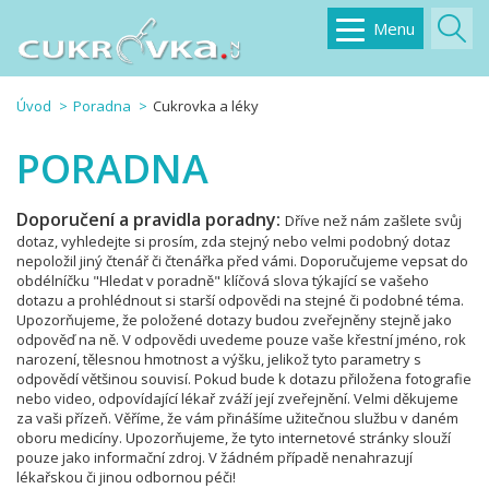
Menu
Úvod
Poradna
Cukrovka a léky
PORADNA
Doporučení a pravidla poradny:
Dříve než nám zašlete svůj
dotaz, vyhledejte si prosím, zda stejný nebo velmi podobný dotaz
nepoložil jiný čtenář či čtenářka před vámi. Doporučujeme vepsat do
obdélníčku "Hledat v poradně" klíčová slova týkající se vašeho
dotazu a prohlédnout si starší odpovědi na stejné či podobné téma.
Upozorňujeme, že položené dotazy budou zveřejněny stejně jako
odpověď na ně. V odpovědi uvedeme pouze vaše křestní jméno, rok
narození, tělesnou hmotnost a výšku, jelikož tyto parametry s
odpovědí většinou souvisí. Pokud bude k dotazu přiložena fotografie
nebo video, odpovídající lékař zváží její zveřejnění. Velmi děkujeme
za vaši přízeň. Věříme, že vám přinášíme užitečnou službu v daném
oboru medicíny. Upozorňujeme, že tyto internetové stránky slouží
pouze jako informační zdroj. V žádném případě nenahrazují
lékařskou či jinou odbornou péči!