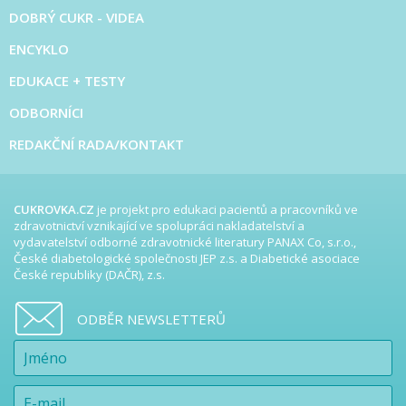
DOBRÝ CUKR - VIDEA
ENCYKLO
EDUKACE + TESTY
ODBORNÍCI
REDAKČNÍ RADA/KONTAKT
CUKROVKA.CZ
je projekt pro edukaci pacientů a pracovníků ve
zdravotnictví vznikající ve spolupráci nakladatelství a
vydavatelství odborné zdravotnické literatury PANAX Co, s.r.o.,
České diabetologické společnosti JEP z.s. a Diabetické asociace
České republiky (DAČR), z.s.
ODBĚR NEWSLETTERŮ