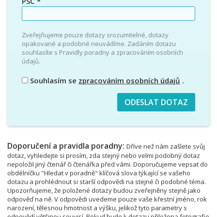
PSČ
*
Zveřejňujeme pouze dotazy srozumitelné, dotazy
opakované a podobné neuvádíme. Zadáním dotazu
souhlasíte s Pravidly poradny a zpracováním osobních
údajů.
Souhlasím se
zpracováním osobních údajů
.
Doporučení a pravidla poradny:
Dříve než nám zašlete svůj
dotaz, vyhledejte si prosím, zda stejný nebo velmi podobný dotaz
nepoložil jiný čtenář či čtenářka před vámi. Doporučujeme vepsat do
obdélníčku "Hledat v poradně" klíčová slova týkající se vašeho
dotazu a prohlédnout si starší odpovědi na stejné či podobné téma.
Upozorňujeme, že položené dotazy budou zveřejněny stejně jako
odpověď na ně. V odpovědi uvedeme pouze vaše křestní jméno, rok
narození, tělesnou hmotnost a výšku, jelikož tyto parametry s
odpovědí většinou souvisí. Pokud bude k dotazu přiložena fotografie