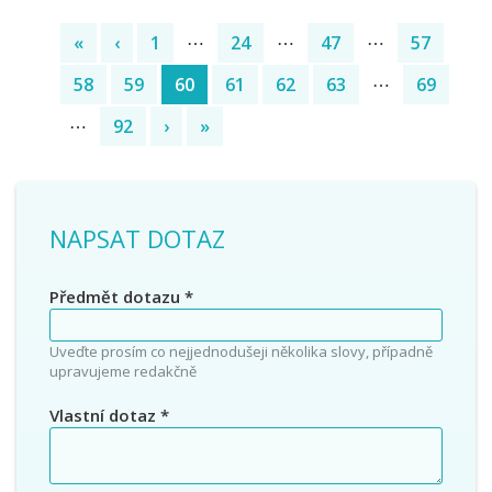
«
‹
1
⋯
24
⋯
47
⋯
57
58
59
60
61
62
63
⋯
69
(current)
⋯
92
›
»
NAPSAT DOTAZ
Předmět dotazu
*
Uveďte prosím co nejjednodušeji několika slovy, případně
upravujeme redakčně
Vlastní dotaz
*