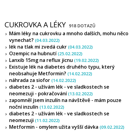
CUKROVKA A LÉKY
918 DOTAZŮ
Mám léky na cukrovku a mnoho dalších, mohu něco
vynechat?
(04.03.2022)
lék na tlak mi zvedá cukr
(04.03.2022)
Ozempic na hubnutí
(25.02.2022)
Lanxib 15mg na reflux jicnu
(19.02.2022)
Existuje lék na diabetes druhého typu, který
neobsahuje Metformin?
(14.02.2022)
náhrada za siofor
(14.02.2022)
diabetes 2 - užívám lék - ve sladkostech se
neomezuji - pokračování
(13.02.2022)
zapomněl jsem inzulín na návštěvě - mám pouze
noční inzulín
(13.02.2022)
diabetes 2 - užívám lék - ve sladkostech se
neomezuji
(11.02.2022)
Metformin - omylem užita vyšší dávka
(09.02.2022)