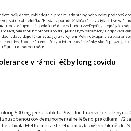
šlete svůj dotaz, vyhledejte si prosím, zda stejný nebo velmi podobný do
e vepsat do obdélníčku "Hledat v poradně" klíčová slova týkající se vašeh
téma. Upozorňujeme, že položené dotazy budou zveřejněny stejně jako od
rození, tělesnou hmotnost a výšku, jelikož tyto parametry s odpovědí vět
deo, odpovídající lékař zváží její zveřejnění. Velmi děkujeme za vaši příze
u medicíny. Upozorňujeme, že tyto internetové stránky slouží pouze jako
u či jinou odbornou péči!
tolerance v rámci léčby long covidu
rolong 500 mg jednu tabletu.Puvodne bran večer, ale nyní a
i způsobenou covidem,momentálně léčeno praktikem 1/2 ta
bé užívala Metformin,z kterého mi bylo ovšem šíleně zle. 