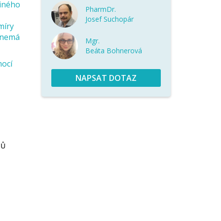
jiného
PharmDr.
Josef Suchopár
míry
d nemá
Mgr.
Beáta Bohnerová
mocí
NAPSAT DOTAZ
ZŮ