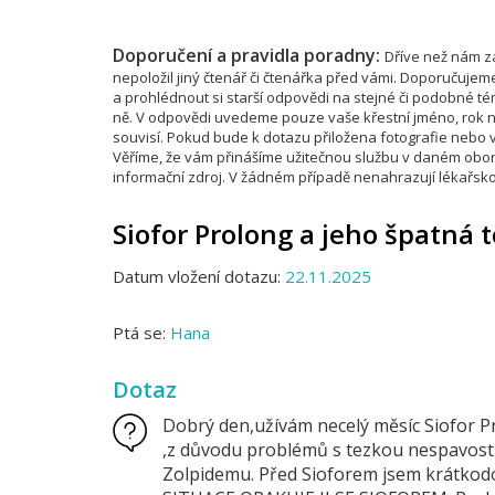
Doporučení a pravidla poradny:
Dříve než nám za
nepoložil jiný čtenář či čtenářka před vámi. Doporučujem
a prohlédnout si starší odpovědi na stejné či podobné 
ně. V odpovědi uvedeme pouze vaše křestní jméno, rok na
souvisí. Pokud bude k dotazu přiložena fotografie nebo vi
Věříme, že vám přinášíme užitečnou službu v daném obor
informační zdroj. V žádném případě nenahrazují lékařsko
Siofor Prolong a jeho špatná 
Datum vložení dotazu:
22.11.2025
Ptá se:
Hana
Dotaz
Dobrý den,užívám necelý měsíc Siofor P
,z důvodu problémů s tezkou nespavost
Zolpidemu. Před Sioforem jsem krátkodo