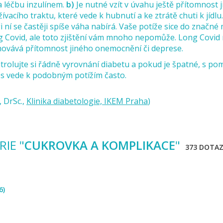
a léčbu inzulínem.
b)
Je nutné vzít v úvahu ještě přítomnost 
acího traktu, které vede k hubnutí a ke ztrátě chuti k jídlu.
ři ní se častěji spíše váha nabírá. Vaše potíže sice do značné 
g Covid, ale toto zjištění vám mnoho nepomůže. Long Covi
schovává přítomnost jiného onemocnění či deprese.
trolujte si řádně vyrovnání diabetu a pokud je špatné, s po
es vede k podobným potížím často.
 DrSc.,
Klinika diabetologie, IKEM Praha
)
IE "
CUKROVKA A KOMPLIKACE
"
373 DOTA
6)