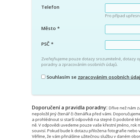
Telefon
Pro případ upřesn
Město
*
PSČ
*
Zveřejňujeme pouze dotazy srozumitelné, dotazy 
poradny a zpracováním osobních údajů.
Souhlasím se
zpracováním osobních úda
Doporučení a pravidla poradny:
Dříve než nám za
nepoložil jiný čtenář či čtenářka před vámi. Doporučujem
a prohlédnout si starší odpovědi na stejné či podobné 
ně. V odpovědi uvedeme pouze vaše křestní jméno, rok na
souvisí. Pokud bude k dotazu přiložena fotografie nebo vi
Věříme, že vám přinášíme užitečnou službu v daném obor