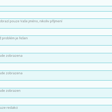
obrazí pouze Vaše jméno, nikoliv příjmení
íž problém je řešen
ude zobrazena
ude zobrazena
ude zobrazen
uze redakci