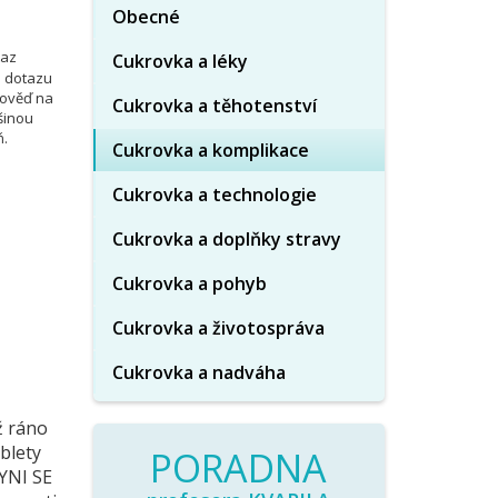
Obecné
taz
Cukrovka a léky
o dotazu
pověď na
Cukrovka a těhotenství
šinou
ň.
Cukrovka a komplikace
Cukrovka a technologie
Cukrovka a doplňky stravy
Cukrovka a pohyb
Cukrovka a životospráva
Cukrovka a nadváha
ž ráno
blety
PORADNA
NYNI SE