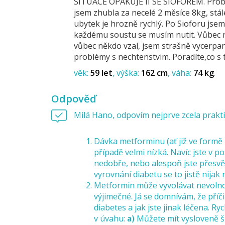
SITUACE OPAKUJE II SE SIOFOREM. Problém
jsem zhubla za necelé 2 měsíce 8kg, stál
ubytek je hrozně rychlý. Po Sioforu jsem 
každému soustu se musím nutit. Vůbec ne
vůbec někdo vzal, jsem strašně vycerpana
problémy s nechtenstvim. Poradíte,co s 
věk:
59 let
výška:
162 cm
váha:
74 kg
Odpověď
Milá Hano, odpovím nejprve zcela prakti
Dávka metforminu (ať již ve formě
případě velmi nízká. Navíc jste v p
nedobře, nebo alespoň jste přesvědč
vyrovnání diabetu se to jistě nijak 
Metformin může vyvolávat nevolnost
výjimečné. Já se domnívám, že pří
diabetes a jak jste jinak léčena. Ry
v úvahu:
a)
Můžete mít vysloveně š