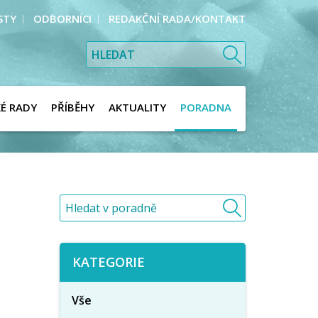
STY
ODBORNÍCI
REDAKČNÍ RADA/KONTAKT
KÉ RADY
PŘÍBĚHY
AKTUALITY
PORADNA
KATEGORIE
Vše