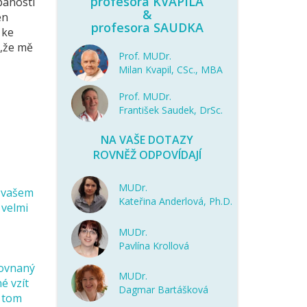
profesora KVAPILA
panosti
&
en
profesora SAUDKA
 ke
a,že mě
Prof. MUDr.
Milan Kvapil, CSc., MBA
Prof. MUDr.
František Saudek, DrSc.
NA VAŠE DOTAZY
ROVNĚŽ ODPOVÍDAJÍ
MUDr.
e vašem
Kateřina Anderlová, Ph.D.
 velmi
MUDr.
Pavlína Krollová
ž
rovnaný
MUDr.
é vzít
Dagmar Bartášková
V tom