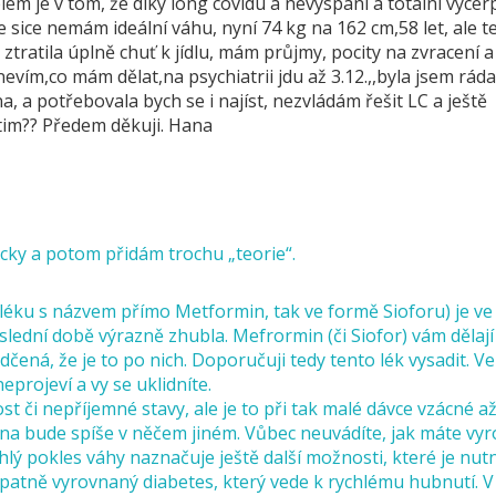
 je v tom, že díky long covidu a nevyspani a totální vycer
e sice nemám ideální váhu, nyní 74 kg na 162 cm,58 let, ale t
ztratila úplně chuť k jídlu, mám průjmy, pocity na zvracení a
vím,co mám dělat,na psychiatrii jdu až 3.12.,,byla jsem rád
, a potřebovala bych se i najíst, nezvládám řešit LC a ještě
tim?? Předem děkuji. Hana
cky a potom přidám trochu „teorie“.
 léku s názvem přímo Metformin, tak ve formě Sioforu) je v
oslední době výrazně zhubla. Mefrormin (či Siofor) vám dělají
ená, že je to po nich. Doporučuji tedy tento lék vysadit. Ve
neprojeví a vy se uklidníte.
 či nepříjemné stavy, ale je to při tak malé dávce vzácné a
čina bude spíše v něčem jiném. Vůbec neuvádíte, jak máte vy
chlý pokles váhy naznačuje ještě další možnosti, které je nutn
patně vyrovnaný diabetes, který vede k rychlému hubnutí. 