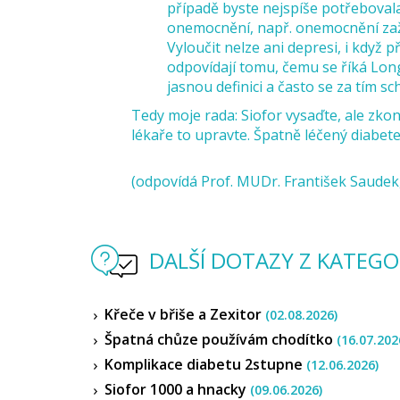
případě byste nejspíše potřeboval
onemocnění, např. onemocnění zažív
Vyloučit nelze ani depresi, i když p
odpovídají tomu, čemu se říká Lon
jasnou definici a často se za tím 
Tedy moje rada: Siofor vysaďte, ale zkon
lékaře to upravte. Špatně léčený diabet
(odpovídá Prof. MUDr. František Saudek,
DALŠÍ DOTAZY Z KATEGOR
Křeče v břiše a Zexitor
(02.08.2026)
Špatná chůze používám chodítko
(16.07.202
Komplikace diabetu 2stupne
(12.06.2026)
Siofor 1000 a hnacky
(09.06.2026)