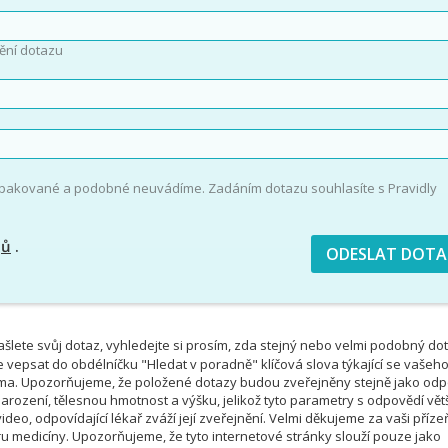
ění dotazu
opakované a podobné neuvádíme. Zadáním dotazu souhlasíte s Pravidly
jů
.
šlete svůj dotaz, vyhledejte si prosím, zda stejný nebo velmi podobný do
e vepsat do obdélníčku "Hledat v poradně" klíčová slova týkající se vašeh
téma. Upozorňujeme, že položené dotazy budou zveřejněny stejně jako od
rození, tělesnou hmotnost a výšku, jelikož tyto parametry s odpovědí vět
deo, odpovídající lékař zváží její zveřejnění. Velmi děkujeme za vaši příze
u medicíny. Upozorňujeme, že tyto internetové stránky slouží pouze jako