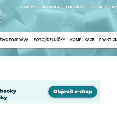
DOBRÝ CUKR - VIDEA
ENCYKLO
EDUKACE + TE
ŽIVOTOSPRÁVA
FOTOJÍDELNÍČKY
KOMPLIKACE
PRAKTIC