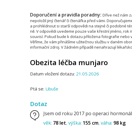
Doporučení a pravidla poradny:
Dříve než nám za
nepoložil jiný čtenář či čtenářka před vámi. Doporučujem
a prohlédnout si starší odpovědi na stejné či podobné 
ně. V odpovědi uvedeme pouze vaše křestní jméno, rok na
souvisí. Pokud bude k dotazu přiložena fotografie nebo vi
Věříme, že vám přinášíme užitečnou službu v daném obor
informační zdroj. V žádném případě nenahrazují lékařsko
Obezita léčba munjaro
Datum vložení dotazu:
21.05.2026
Ptá se:
Libuše
Dotaz
Jsem od roku 2017 po operaci hormonáln
věk:
78 let
výška:
155 cm
váha:
98 kg