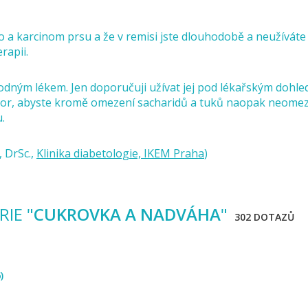
o a karcinom prsu a že v remisi jste dlouhodobě a neužíváte
rapii.
odným lékem. Jen doporučuji užívat jej pod lékařským dohle
ozor, abyste kromě omezení sacharidů a tuků naopak neome
.
 DrSc.,
Klinika diabetologie, IKEM Praha
)
IE "
CUKROVKA A NADVÁHA
"
302 DOTAZŮ
)