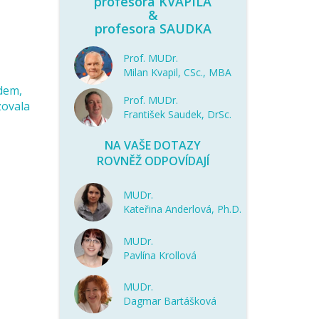
profesora KVAPILA
&
profesora SAUDKA
Prof. MUDr.
Milan Kvapil, CSc., MBA
dem,
Prof. MUDr.
zovala
František Saudek, DrSc.
NA VAŠE DOTAZY
ROVNĚŽ ODPOVÍDAJÍ
MUDr.
Kateřina Anderlová, Ph.D.
MUDr.
Pavlína Krollová
MUDr.
Dagmar Bartášková