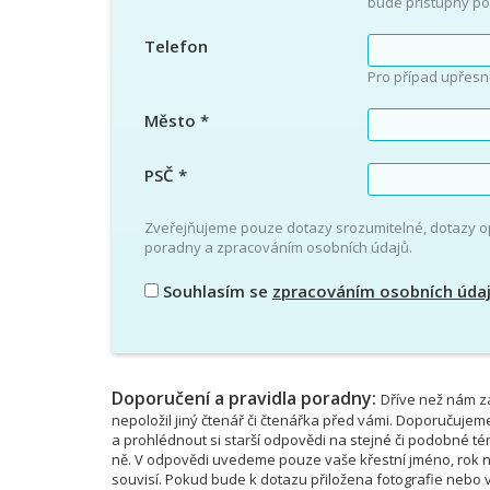
bude přístupný po
Telefon
Pro případ upřesn
Město
*
PSČ
*
Zveřejňujeme pouze dotazy srozumitelné, dotazy 
poradny a zpracováním osobních údajů.
Souhlasím se
zpracováním osobních úda
Doporučení a pravidla poradny:
Dříve než nám za
nepoložil jiný čtenář či čtenářka před vámi. Doporučujem
a prohlédnout si starší odpovědi na stejné či podobné 
ně. V odpovědi uvedeme pouze vaše křestní jméno, rok na
souvisí. Pokud bude k dotazu přiložena fotografie nebo vi