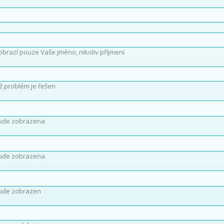
obrazí pouze Vaše jméno, nikoliv příjmení
íž problém je řešen
ude zobrazena
ude zobrazena
ude zobrazen