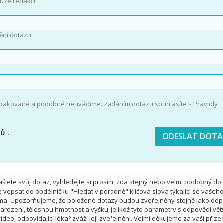
uze redakci
ění dotazu
opakované a podobné neuvádíme. Zadáním dotazu souhlasíte s Pravidly
jů
.
šlete svůj dotaz, vyhledejte si prosím, zda stejný nebo velmi podobný do
e vepsat do obdélníčku "Hledat v poradně" klíčová slova týkající se vašeh
téma. Upozorňujeme, že položené dotazy budou zveřejněny stejně jako od
rození, tělesnou hmotnost a výšku, jelikož tyto parametry s odpovědí vět
deo, odpovídající lékař zváží její zveřejnění. Velmi děkujeme za vaši příze