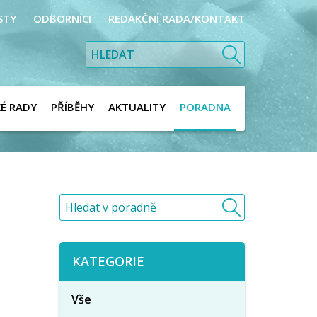
STY
ODBORNÍCI
REDAKČNÍ RADA/KONTAKT
KÉ RADY
PŘÍBĚHY
AKTUALITY
PORADNA
KATEGORIE
Vše