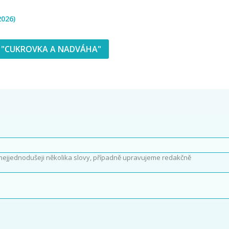
2026)
 "CUKROVKA A NADVÁHA"
nejjednodušeji několika slovy, případně upravujeme redakčně