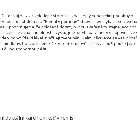
šlete svůj dotaz, vyhledejte si prosím, zda stejný nebo velmi podobný do
e vepsat do obdélníčku "Hledat v poradně" klíčová slova týkající se vašeh
téma. Upozorňujeme, že položené dotazy budou zveřejněny stejně jako od
rození, tělesnou hmotnost a výšku, jelikož tyto parametry s odpovědí vět
deo, odpovídající lékař zváží její zveřejnění. Velmi děkujeme za vaši příze
u medicíny. Upozorňujeme, že tyto internetové stránky slouží pouze jako
u či jinou odbornou péči!
í duktální karcinom teď v remisi