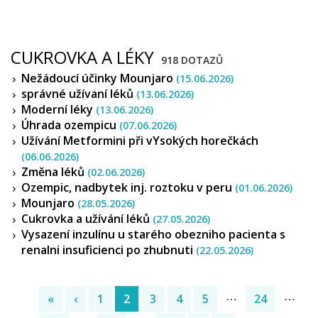
CUKROVKA A LÉKY
918 DOTAZŮ
Nežádoucí účinky Mounjaro
(15.06.2026)
správné užívaní léků
(13.06.2026)
Moderní léky
(13.06.2026)
Úhrada ozempicu
(07.06.2026)
Užívání Metformini při vYsokých horečkách
(06.06.2026)
Změna léků
(02.06.2026)
Ozempic, nadbytek inj. roztoku v peru
(01.06.2026)
Mounjaro
(28.05.2026)
Cukrovka a užívání léků
(27.05.2026)
Vysazení inzulínu u starého obezniho pacienta s
renalni insuficienci po zhubnuti
(22.05.2026)
«
‹
1
2
3
4
5
⋯
24
⋯
(current)