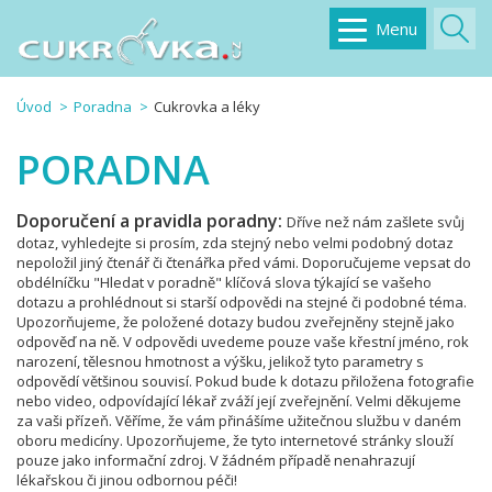
Menu
Úvod
Poradna
Cukrovka a léky
PORADNA
Doporučení a pravidla poradny:
Dříve než nám zašlete svůj
dotaz, vyhledejte si prosím, zda stejný nebo velmi podobný dotaz
nepoložil jiný čtenář či čtenářka před vámi. Doporučujeme vepsat do
obdélníčku "Hledat v poradně" klíčová slova týkající se vašeho
dotazu a prohlédnout si starší odpovědi na stejné či podobné téma.
Upozorňujeme, že položené dotazy budou zveřejněny stejně jako
odpověď na ně. V odpovědi uvedeme pouze vaše křestní jméno, rok
narození, tělesnou hmotnost a výšku, jelikož tyto parametry s
odpovědí většinou souvisí. Pokud bude k dotazu přiložena fotografie
nebo video, odpovídající lékař zváží její zveřejnění. Velmi děkujeme
za vaši přízeň. Věříme, že vám přinášíme užitečnou službu v daném
oboru medicíny. Upozorňujeme, že tyto internetové stránky slouží
pouze jako informační zdroj. V žádném případě nenahrazují
lékařskou či jinou odbornou péči!