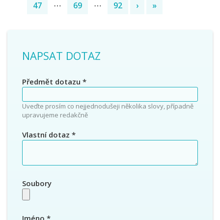
47
⋯
69
⋯
92
›
»
NAPSAT DOTAZ
Předmět dotazu
*
Uveďte prosím co nejjednodušeji několika slovy, případně
upravujeme redakčně
Vlastní dotaz
*
Soubory
Jméno
*