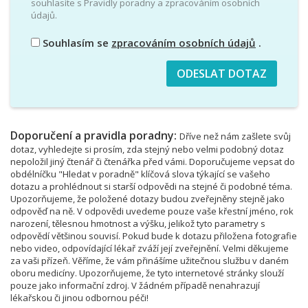
souhlasíte s Pravidly poradny a zpracováním osobních
údajů.
Souhlasím se
zpracováním osobních údajů
.
Doporučení a pravidla poradny:
Dříve než nám zašlete svůj
dotaz, vyhledejte si prosím, zda stejný nebo velmi podobný dotaz
nepoložil jiný čtenář či čtenářka před vámi. Doporučujeme vepsat do
obdélníčku "Hledat v poradně" klíčová slova týkající se vašeho
dotazu a prohlédnout si starší odpovědi na stejné či podobné téma.
Upozorňujeme, že položené dotazy budou zveřejněny stejně jako
odpověď na ně. V odpovědi uvedeme pouze vaše křestní jméno, rok
narození, tělesnou hmotnost a výšku, jelikož tyto parametry s
odpovědí většinou souvisí. Pokud bude k dotazu přiložena fotografie
nebo video, odpovídající lékař zváží její zveřejnění. Velmi děkujeme
za vaši přízeň. Věříme, že vám přinášíme užitečnou službu v daném
oboru medicíny. Upozorňujeme, že tyto internetové stránky slouží
pouze jako informační zdroj. V žádném případě nenahrazují
lékařskou či jinou odbornou péči!