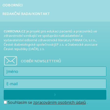
ODBORNÍCI
REDAKČNÍ RADA/KONTAKT
CUKROVKA.CZ
je projekt pro edukaci pacientů a pracovníků ve
zdravotnictví vznikající ve spolupráci nakladatelství a
vydavatelství odborné zdravotnické literatury PANAX Co, s.r.o.,
České diabetologické společnosti JEP z.s. a Diabetické asociace
České republiky (DAČR), z.s.
ODBĚR NEWSLETTERŮ
Souhlasím se
zpracováním osobních údajů
.