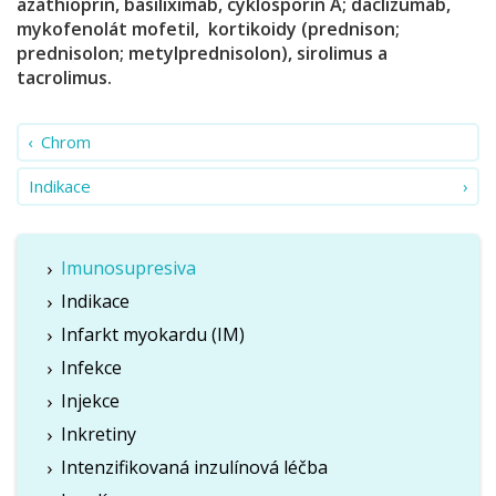
azathioprin, basiliximab, cyklosporin A; daclizumab,
mykofenolát mofetil, kortikoidy (prednison;
prednisolon; metylprednisolon), sirolimus a
tacrolimus.
Chrom
Indikace
Imunosupresiva
Indikace
Infarkt myokardu (IM)
Infekce
Injekce
Inkretiny
Intenzifikovaná inzulínová léčba