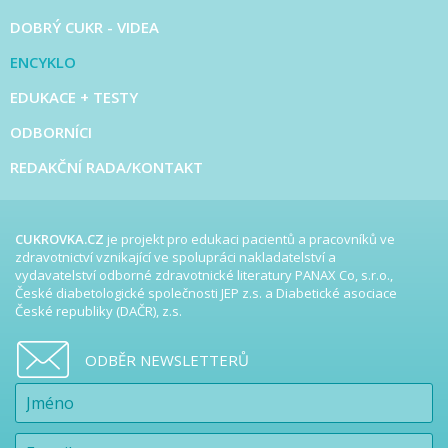
DOBRÝ CUKR - VIDEA
ENCYKLO
EDUKACE + TESTY
ODBORNÍCI
REDAKČNÍ RADA/KONTAKT
CUKROVKA.CZ
je projekt pro edukaci pacientů a pracovníků ve
zdravotnictví vznikající ve spolupráci nakladatelství a
vydavatelství odborné zdravotnické literatury PANAX Co, s.r.o.,
České diabetologické společnosti JEP z.s. a Diabetické asociace
České republiky (DAČR), z.s.
ODBĚR NEWSLETTERŮ