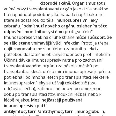
cizorodé tkáně
. Organizmus totiž
vnímá nový transplantovaný orgán jako cizí a snaží se
ho napadnout podobně jako napadá např. bakterie,
které se dostanou do těla.
Imunosupresivní léky
zabraňují odmítnutí nového orgánu oslabením této
odpovědi imunitního systému
proti „vetřelci“.
Imunosuprese však na druhé straně
může způsobit, že
se tělo stane vnímavější vůči infekcím
. Proto je třeba
najít
rovnováhu
mezi potřebou zabránit rejekci a
potřebou dostatečné obranyschopnosti proti infekcím.
Účinná dávka imunosupresiv nutná pro zachování
transplantovaného orgánu za několik měsíců po
transplantaci klesá, určitá míra imunosuprese je přesto
potřebná i po mnoha letech po transplantaci. Některé
imunosupresivní léky se užívají celoživotně (tzv.
udržovací léčba), zatímco jiné pouze po omezenou
dobu po transplantaci (tzv. indukční léčba) nebo k
léčbě rejekce.
Mezi nejčastěji používaná
imunosupresiva patří
antilymfocytární/antithymocytární imunoglobulin,