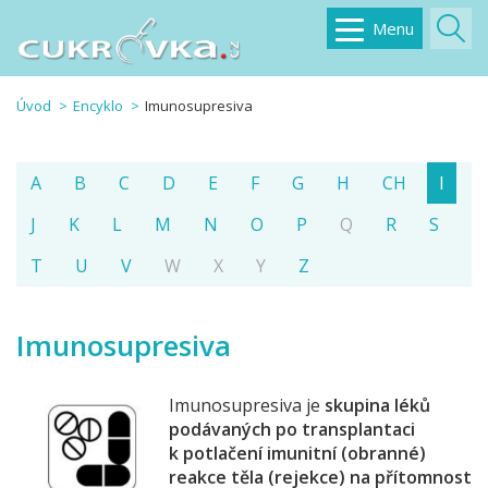
Menu
Úvod
Encyklo
Imunosupresiva
A
B
C
D
E
F
G
H
CH
I
J
K
L
M
N
O
P
Q
R
S
T
U
V
W
X
Y
Z
Imunosupresiva
Imunosupresiva je
skupina léků
podávaných po transplantaci
k potlačení imunitní (obranné)
reakce těla (rejekce) na přítomnost