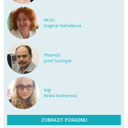
MUDr.
Dagmar Bartášková
PharmDr.
Josef Suchopár
Mgr.
Beáta Bohnerová
ZOBRAZIT PORADNU