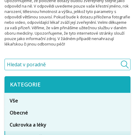
Upozorňujeme, že položené dotazy budou zveřejněny stejně jako
odpověď na ně. V odpovědi uvedeme pouze vaše křestní jméno, rok
narození, tělesnou hmotnost a výšku, jelikož tyto parametry s
odpovědí většinou souvisí. Pokud bude k dotazu přiložena fotografie
nebo video, odpovídající lékař zváží její zveřejnění. Velmi děkujeme
za vaši přízeň. Věříme, že vám přinášíme užitečnou službu v daném
oboru medicíny. Upozorňujeme, že tyto internetové stránky slouží
pouze jako informační zdroj. V žádném případě nenahrazují
lékařskou či jinou odbornou péči!
KATEGORIE
Vše
Obecné
Cukrovka a léky