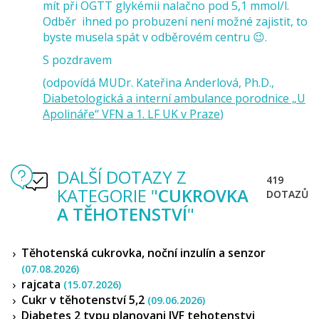
mít při OGTT glykémii nalačno pod 5,1 mmol/l.
Odběr ihned po probuzení není možné zajistit, to
byste musela spát v odběrovém centru 😉.
S pozdravem
(odpovídá MUDr. Kateřina Anderlová, Ph.D.,
Diabetologická a interní ambulance porodnice „U
Apolináře“ VFN a 1. LF UK v Praze
)
DALŠÍ DOTAZY Z
419
KATEGORIE "
CUKROVKA
DOTAZŮ
A TĚHOTENSTVÍ
"
Těhotenská cukrovka, noční inzulín a senzor
(07.08.2026)
rajcata
(15.07.2026)
Cukr v těhotenství 5,2
(09.06.2026)
Diabetes 2 typu planovani IVF tehotenstvi