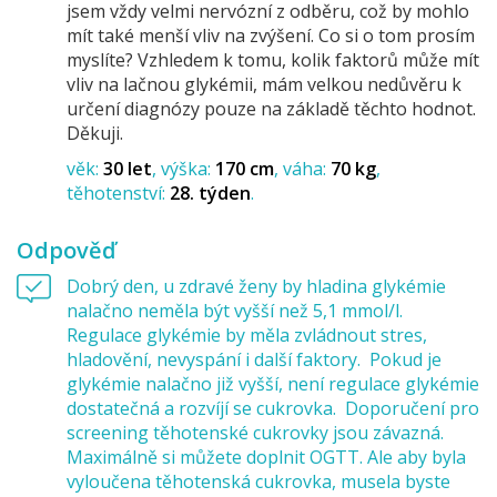
jsem vždy velmi nervózní z odběru, což by mohlo
mít také menší vliv na zvýšení. Co si o tom prosím
myslíte? Vzhledem k tomu, kolik faktorů může mít
vliv na lačnou glykémii, mám velkou nedůvěru k
určení diagnózy pouze na základě těchto hodnot.
Děkuji.
věk:
30 let
výška:
170 cm
váha:
70 kg
těhotenství:
28. týden
Odpověď
Dobrý den, u zdravé ženy by hladina glykémie
nalačno neměla být vyšší než 5,1 mmol/l.
Regulace glykémie by měla zvládnout stres,
hladovění, nevyspání i další faktory. Pokud je
glykémie nalačno již vyšší, není regulace glykémie
dostatečná a rozvíjí se cukrovka. Doporučení pro
screening těhotenské cukrovky jsou závazná.
Maximálně si můžete doplnit OGTT. Ale aby byla
vyloučena těhotenská cukrovka, musela byste