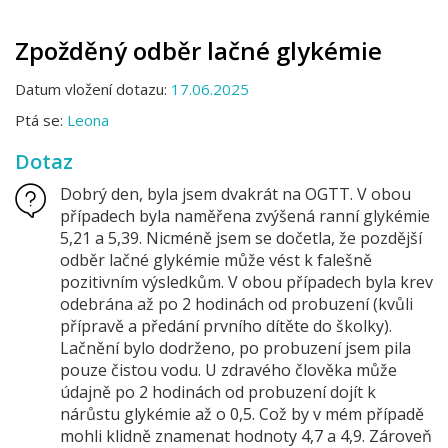
Zpožděný odběr lačné glykémie
Datum vložení dotazu:
17.06.2025
Ptá se:
Leona
Dotaz
Dobrý den, byla jsem dvakrát na OGTT. V obou
případech byla naměřena zvýšená ranní glykémie
5,21 a 5,39. Nicméně jsem se dočetla, že pozdější
odběr lačné glykémie může vést k falešně
pozitivním výsledkům. V obou případech byla krev
odebrána až po 2 hodinách od probuzení (kvůli
přípravě a předání prvního dítěte do školky).
Lačnění bylo dodrženo, po probuzení jsem pila
pouze čistou vodu. U zdravého člověka může
údajně po 2 hodinách od probuzení dojít k
nárůstu glykémie až o 0,5. Což by v mém případě
mohli klidně znamenat hodnoty 4,7 a 4,9. Zároveň