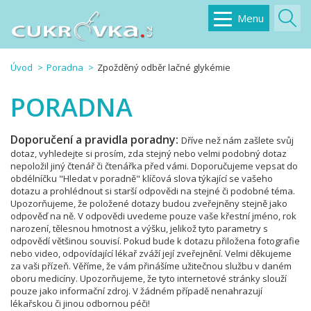
Menu
Úvod
Poradna
Zpožděný odběr lačné glykémie
PORADNA
Doporučení a pravidla poradny:
Dříve než nám zašlete svůj
dotaz, vyhledejte si prosím, zda stejný nebo velmi podobný dotaz
nepoložil jiný čtenář či čtenářka před vámi. Doporučujeme vepsat do
obdélníčku "Hledat v poradně" klíčová slova týkající se vašeho
dotazu a prohlédnout si starší odpovědi na stejné či podobné téma.
Upozorňujeme, že položené dotazy budou zveřejněny stejně jako
odpověď na ně. V odpovědi uvedeme pouze vaše křestní jméno, rok
narození, tělesnou hmotnost a výšku, jelikož tyto parametry s
odpovědí většinou souvisí. Pokud bude k dotazu přiložena fotografie
nebo video, odpovídající lékař zváží její zveřejnění. Velmi děkujeme
za vaši přízeň. Věříme, že vám přinášíme užitečnou službu v daném
oboru medicíny. Upozorňujeme, že tyto internetové stránky slouží
pouze jako informační zdroj. V žádném případě nenahrazují
lékařskou či jinou odbornou péči!