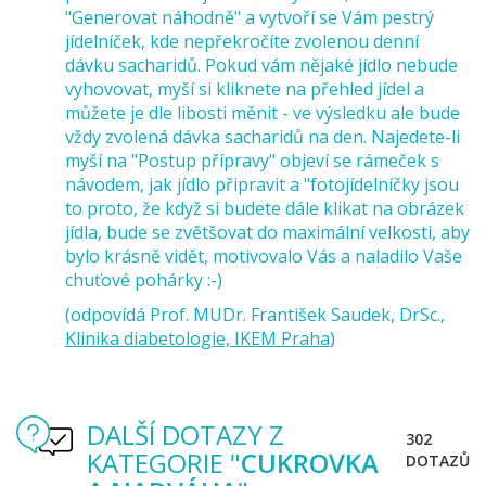
"Generovat náhodně" a vytvoří se Vám pestrý
jídelníček, kde nepřekročíte zvolenou denní
dávku sacharidů. Pokud vám nějaké jídlo nebude
vyhovovat, myší si kliknete na přehled jídel a
můžete je dle libosti měnit - ve výsledku ale bude
vždy zvolená dávka sacharidů na den. Najedete-li
myší na "Postup přípravy" objeví se rámeček s
návodem, jak jídlo připravit a "fotojídelníčky jsou
to proto, že když si budete dále klikat na obrázek
jídla, bude se zvětšovat do maximální velkosti, aby
bylo krásně vidět, motivovalo Vás a naladilo Vaše
chuťové pohárky :-)
(odpovídá Prof. MUDr. František Saudek, DrSc.,
Klinika diabetologie, IKEM Praha
)
DALŠÍ DOTAZY Z
302
KATEGORIE "
CUKROVKA
DOTAZŮ