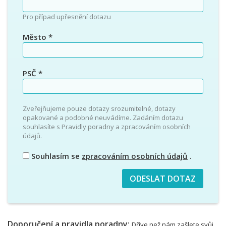
Pro případ upřesnění dotazu
Město
*
PSČ
*
Zveřejňujeme pouze dotazy srozumitelné, dotazy
opakované a podobné neuvádíme. Zadáním dotazu
souhlasíte s Pravidly poradny a zpracováním osobních
údajů.
Souhlasím se
zpracováním osobních údajů
.
Doporučení a pravidla poradny:
Dříve než nám zašlete svůj