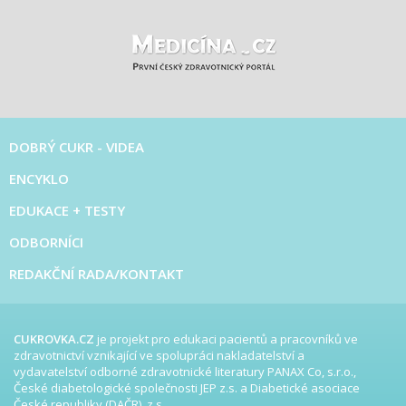
DOBRÝ CUKR - VIDEA
ENCYKLO
EDUKACE + TESTY
ODBORNÍCI
REDAKČNÍ RADA/KONTAKT
CUKROVKA.CZ
je projekt pro edukaci pacientů a pracovníků ve
zdravotnictví vznikající ve spolupráci nakladatelství a
vydavatelství odborné zdravotnické literatury PANAX Co, s.r.o.,
České diabetologické společnosti JEP z.s. a Diabetické asociace
České republiky (DAČR), z.s.