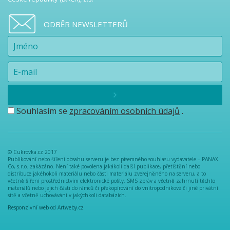
ODBĚR NEWSLETTERŮ
Souhlasím se
zpracováním osobních údajů
.
© Cukrovka.cz 2017
Publikování nebo šíření obsahu serveru je bez písemného souhlasu vydavatele – PANAX
Co, s.r.o. zakázáno. Není také povolena jakákoli další publikace, přetištění nebo
distribuce jakéhokoli materiálu nebo části materiálu zveřejněného na serveru, a to
včetně šíření prostřednictvím elektronické pošty, SMS zpráv a včetně zahrnutí těchto
materiálů nebo jejich části do rámců či překopírování do vnitropodnikové či jiné privátní
sítě a včetně uchovávání v jakýchkoli databázích.
Responzivní web od Artweby.cz