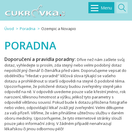
Menu
Úvod
Poradna
Ozempic a Novapio
PORADNA
Doporučení a pravidla poradny:
Dříve než nám zašlete svůj
dotaz, vyhledejte si prosím, zda stejný nebo velmi podobný dotaz
nepoložil jiný čtenář či čtenářka před vámi. Doporučujeme vepsat do
obdélníčku "Hledat v poradně" klíčová slova týkající se vašeho
dotazu a prohlédnout si starší odpovědi na stejné či podobné téma.
Upozorňujeme, že položené dotazy budou zveřejněny stejně jako
odpověď na ně. V odpovědi uvedeme pouze vaše křestní jméno, rok
narození, tělesnou hmotnost a výšku, jelikož tyto parametry s
odpovědí většinou souvisí. Pokud bude k dotazu přiložena fotografie
nebo video, odpovídající lékař zváží její zveřejnění. Velmi děkujeme
za vaši přízeň. Věříme, že vám přinášíme užitečnou službu v daném
oboru medicíny. Upozorňujeme, že tyto internetové stránky slouží
pouze jako informační zdroj. V žádném případě nenahrazují
lékařskou či jinou odbornou péči!