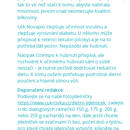
tak to víc než stačí k tomu, abyste nabírala
hmotnost. Jenom snad neomezujte kvalitní
bílkoviny.
Lék Novapio zlepšuje účinnost inzulínu a
zlepšuje vyrovnání diabetu. U někoho může
přispívat k retenci tekutin (otoky) a je na to
potřeba dát pozor. Nepůsobí ale hubnutí.
Naopak Ozempic k hubnutí přispívá, ale
rozhodně k účinnému hubnutí sám o sobě
nestačí – je nutné pečlivě dodržovat redukční
dietu. K tomu ovšem potřebuje podrobné dietní
poučení a hlavně silnou vůli.
Doporučení redakce:
Podívejte se na naše fotojídelníčky
https://www.cukrovka.cz/dietni-jidelnicek
, zadejte
si do dialogových rámečků 150 g, 175 g, 200 g,
nebo 250 g sacharidů na den, dále jestli chcete
jídelníček se svačinami či bez, počet dnů v týdnu,
pro které chcete jídelníček vytvořit, klikněte na