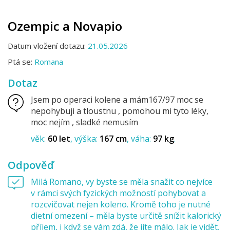
Ozempic a Novapio
Datum vložení dotazu:
21.05.2026
Ptá se:
Romana
Dotaz
Jsem po operaci kolene a mám167/97 moc se
nepohybuji a tloustnu , pomohou mi tyto léky,
moc nejím , sladké nemusím
věk:
60 let
výška:
167 cm
váha:
97 kg
Odpověď
Milá Romano, vy byste se měla snažit co nejvíce
v rámci svých fyzických možností pohybovat a
rozcvičovat nejen koleno. Kromě toho je nutné
dietní omezení – měla byste určitě snížit kalorický
příjem, i když se vám zdá, že jíte málo. Jak je vidět,