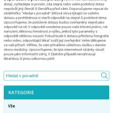
dotaz, vyhledejte si prosím, zda stejný nebo velmi podobný dotaz
nepoložil jiný čtenář či čtenářka před vámi. Doporučujeme vepsat do
obdélníčku "Hledat v poradně" klíčová slova týkající se vašeho
dotazu a prohlédnout si starší odpovědi na stejné či podobné téma.
Upozorňujeme, že položené dotazy budou zveřejněny stejně jako
odpověď na ně. V odpovědi uvedeme pouze vaše křestní jméno, rok
narození, tělesnou hmotnost a výšku, jelikož tyto parametry s
odpovědí většinou souvisí. Pokud bude k dotazu přiložena fotografie
nebo video, odpovídající lékař zváží její zveřejnění. Velmi děkujeme
za vaši přízeň. Věříme, že vám přinášíme užitečnou službu v daném
oboru medicíny. Upozorňujeme, že tyto internetové stránky slouží
pouze jako informační zdroj. V žádném případě nenahrazují
lékařskou či jinou odbornou péči!
KATEGORIE
Vše