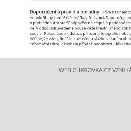
Doporučení a pravidla poradny:
Dříve než nám za
nepoložil jiný čtenář či čtenářka před vámi. Doporučujem
a prohlédnout si starší odpovědi na stejné či podobné 
ně. V odpovědi uvedeme pouze vaše křestní jméno, rok na
souvisí. Pokud bude k dotazu přiložena fotografie nebo vi
Věříme, že vám přinášíme užitečnou službu v daném obor
informační zdroj. V žádném případě nenahrazují lékařsko
WEB CUKROVKA.CZ VZNIKÁ