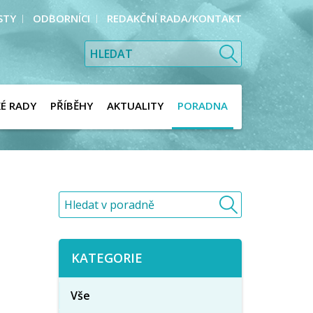
STY
ODBORNÍCI
REDAKČNÍ RADA/KONTAKT
KÉ RADY
PŘÍBĚHY
AKTUALITY
PORADNA
KATEGORIE
Vše