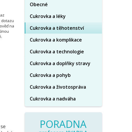
Obecné
taz
Cukrovka a léky
o dotazu
pověď na
Cukrovka a těhotenství
šinou
ň.
Cukrovka a komplikace
Cukrovka a technologie
Cukrovka a doplňky stravy
Cukrovka a pohyb
Cukrovka a životospráva
Cukrovka a nadváha
PORADNA
 se