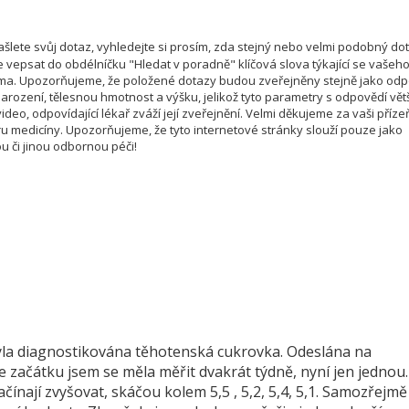
šlete svůj dotaz, vyhledejte si prosím, zda stejný nebo velmi podobný do
e vepsat do obdélníčku "Hledat v poradně" klíčová slova týkající se vašeh
téma. Upozorňujeme, že položené dotazy budou zveřejněny stejně jako od
rození, tělesnou hmotnost a výšku, jelikož tyto parametry s odpovědí vět
deo, odpovídající lékař zváží její zveřejnění. Velmi děkujeme za vaši příze
u medicíny. Upozorňujeme, že tyto internetové stránky slouží pouze jako
u či jinou odbornou péči!
yla diagnostikována těhotenská cukrovka. Odeslána na
e začátku jsem se měla měřit dvakrát týdně, nyní jen jednou.
čínají zvyšovat, skáčou kolem 5,5 , 5,2, 5,4, 5,1. Samozřejmě