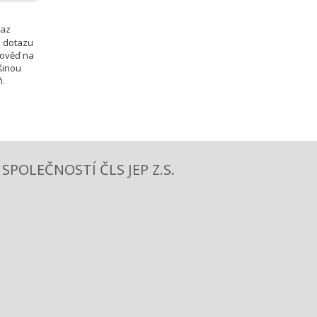
taz
o dotazu
pověď na
šinou
ň.
POLEČNOSTÍ ČLS JEP Z.S.