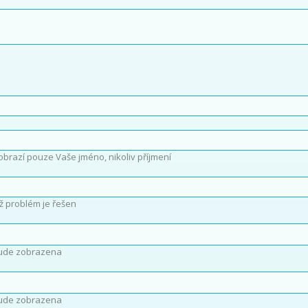
obrazí pouze Vaše jméno, nikoliv příjmení
íž problém je řešen
ude zobrazena
ude zobrazena