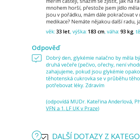
měřím častěji, snažím se zjistit, jak na
mnohem horší, přestože jsem jídlo měla 
jsou v pořádku, mám dále pokračovat v 
medikace? Nemáte nějakou další radu, ja
věk:
33 let
výška:
183 cm
váha:
93 kg
t
Odpověď
Dobrý den, glykémie nalačno by měla bý
druhá večeře (pečivo, ořechy, není vhod
zahajujeme, pokud jsou glykémie opakova
těhotenská cukrovka se v průběhu těhot
potřebovat léky. Zdravím
(odpovídá MUDr. Kateřina Anderlová, Ph
VFN a 1. LF UK v Praze
)
DALŠÍ DOTAZY Z KATEGOR