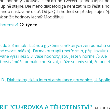
 ranní hodnoty. Zkoušela jsem druhou večeři - jednou lepší, p
úplně stejné. Dle mého diabetologa není zatím co řešit a h
mnou nastavené dietě. Od jakých hodnot se předepisuje něj
k snížit hodnoty lačné? Moc děkuji
ěhotenství:
22. týden
t do 5,3 mmol/l. Lačnou glykémii u některých žen pomáhá sn
né ovoce, mléko). Farmakoterapii (metformin, příp. inzulín)
ně vyšší než 5,3. Vaše hodnoty jsou ještě v normě 🙂. Ale
enství může pomalu zhoršovat, může se tedy stát, že bude
.D.,
Diabetologická a interní ambulance porodnice „U Apoli
IE "
CUKROVKA A TĚHOTENSTVÍ
"
418 DOT