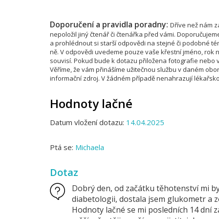
Doporučení a pravidla poradny:
Dříve než nám za
nepoložil jiný čtenář či čtenářka před vámi. Doporučujem
a prohlédnout si starší odpovědi na stejné či podobné 
ně. V odpovědi uvedeme pouze vaše křestní jméno, rok na
souvisí. Pokud bude k dotazu přiložena fotografie nebo vi
Věříme, že vám přinášíme užitečnou službu v daném obor
informační zdroj. V žádném případě nenahrazují lékařsko
Hodnoty lačné
Datum vložení dotazu:
14.04.2025
Ptá se:
Michaela
Dotaz
Dobrý den, od začátku těhotenství mi b
diabetologii, dostala jsem glukometr a z
Hodnoty lačné se mi posledních 14 dní za