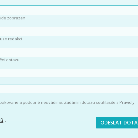
ude zobrazen
uze redakci
ění dotazu
opakované a podobné neuvádíme. Zadáním dotazu souhlasíte s Pravidly
jů
.