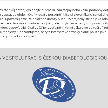
šlete svůj dotaz, vyhledejte si prosím, zda stejný nebo velmi podobný do
e vepsat do obdélníčku "Hledat v poradně" klíčová slova týkající se vašeh
téma. Upozorňujeme, že položené dotazy budou zveřejněny stejně jako od
rození, tělesnou hmotnost a výšku, jelikož tyto parametry s odpovědí vět
deo, odpovídající lékař zváží její zveřejnění. Velmi děkujeme za vaši příze
u medicíny. Upozorňujeme, že tyto internetové stránky slouží pouze jako
u či jinou odbornou péči!
 VE SPOLUPRÁCI S ČESKOU DIABETOLOGICKOU S