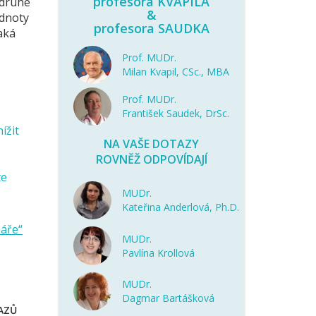
profesora KVAPILA
odruhé
&
odnoty
profesora SAUDKA
aká
Prof. MUDr.
Milan Kvapil, CSc., MBA
Prof. MUDr.
František Saudek, DrSc.
ížit
NA VAŠE DOTAZY
ROVNĚŽ ODPOVÍDAJÍ
te
MUDr.
Kateřina Anderlová, Ph.D.
náře“
MUDr.
Pavlína Krollová
MUDr.
Dagmar Bartášková
AZŮ