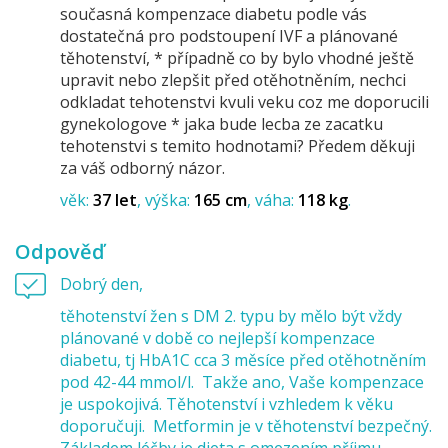
současná kompenzace diabetu podle vás
dostatečná pro podstoupení IVF a plánované
těhotenství, * případně co by bylo vhodné ještě
upravit nebo zlepšit před otěhotněním, nechci
odkladat tehotenstvi kvuli veku coz me doporucili
gynekologove * jaka bude lecba ze zacatku
tehotenstvi s temito hodnotami? Předem děkuji
za váš odborný názor.
věk:
37 let
výška:
165 cm
váha:
118 kg
Odpověď
Dobrý den,
těhotenství žen s DM 2. typu by mělo být vždy
plánované v době co nejlepší kompenzace
diabetu, tj HbA1C cca 3 měsíce před otěhotněním
pod 42-44 mmol/l. Takže ano, Vaše kompenzace
je uspokojivá. Těhotenství i vzhledem k věku
doporučuji. Metformin je v těhotenství bezpečný.