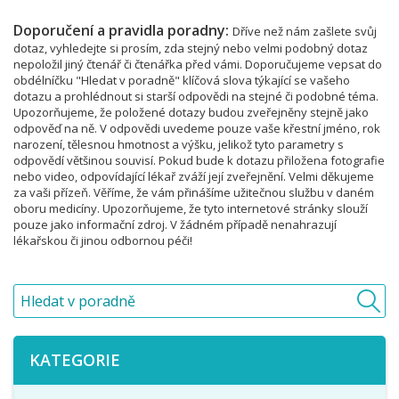
Doporučení a pravidla poradny:
Dříve než nám zašlete svůj
dotaz, vyhledejte si prosím, zda stejný nebo velmi podobný dotaz
nepoložil jiný čtenář či čtenářka před vámi. Doporučujeme vepsat do
obdélníčku "Hledat v poradně" klíčová slova týkající se vašeho
dotazu a prohlédnout si starší odpovědi na stejné či podobné téma.
Upozorňujeme, že položené dotazy budou zveřejněny stejně jako
odpověď na ně. V odpovědi uvedeme pouze vaše křestní jméno, rok
narození, tělesnou hmotnost a výšku, jelikož tyto parametry s
odpovědí většinou souvisí. Pokud bude k dotazu přiložena fotografie
nebo video, odpovídající lékař zváží její zveřejnění. Velmi děkujeme
za vaši přízeň. Věříme, že vám přinášíme užitečnou službu v daném
oboru medicíny. Upozorňujeme, že tyto internetové stránky slouží
pouze jako informační zdroj. V žádném případě nenahrazují
lékařskou či jinou odbornou péči!
KATEGORIE