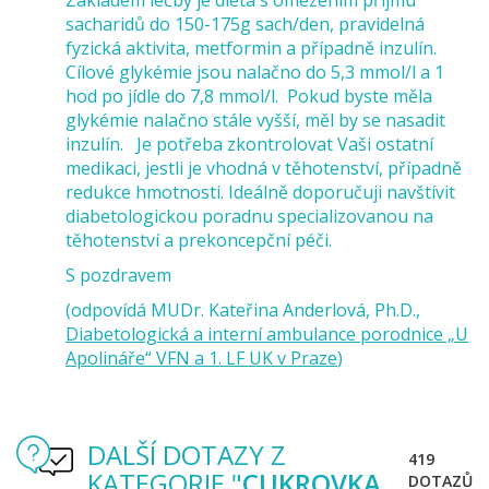
Základem léčby je dieta s omezením příjmu
sacharidů do 150-175g sach/den, pravidelná
fyzická aktivita, metformin a případně inzulín.
Cílové glykémie jsou nalačno do 5,3 mmol/l a 1
hod po jídle do 7,8 mmol/l. Pokud byste měla
glykémie nalačno stále vyšší, měl by se nasadit
inzulín. Je potřeba zkontrolovat Vaši ostatní
medikaci, jestli je vhodná v těhotenství, případně
redukce hmotnosti. Ideálně doporučuji navštívit
diabetologickou poradnu specializovanou na
těhotenství a prekoncepční péči.
S pozdravem
(odpovídá MUDr. Kateřina Anderlová, Ph.D.,
Diabetologická a interní ambulance porodnice „U
Apolináře“ VFN a 1. LF UK v Praze
)
DALŠÍ DOTAZY Z
419
KATEGORIE "
CUKROVKA
DOTAZŮ