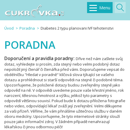
Menu
Úvod
Poradna
Diabetes 2 typu planovani IVF tehotenstvi
PORADNA
Doporučení a pravidla poradny:
Dříve než nám zašlete svůj
dotaz, vyhledejte si prosím, zda stejný nebo velmi podobný dotaz
nepoložil jiný čtenář či čtenářka před vámi. Doporučujeme vepsat do
obdélníčku "Hledat v poradně" klíčová slova týkající se vašeho
dotazu a prohlédnout si starší odpovědi na stejné či podobné téma.
Upozorňujeme, že položené dotazy budou zveřejněny stejně jako
odpověď na ně. V odpovědi uvedeme pouze vaše křestní jméno, rok
narození, tělesnou hmotnost a výšku, jelikož tyto parametry s
odpovědí většinou souvisí. Pokud bude k dotazu přiložena fotografie
nebo video, odpovídající lékař zváží její zveřejnění. Velmi děkujeme
za vaši přízeň. Věříme, že vám přinášíme užitečnou službu v daném
oboru medicíny. Upozorňujeme, že tyto internetové stránky slouží
pouze jako informační zdroj. V žádném případě nenahrazují
lékařskou či jinou odbornou péči!