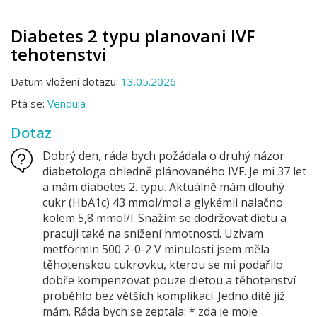
Diabetes 2 typu planovani IVF
tehotenstvi
Datum vložení dotazu:
13.05.2026
Ptá se:
Vendula
Dotaz
Dobrý den, ráda bych požádala o druhý názor
diabetologa ohledně plánovaného IVF. Je mi 37 let
a mám diabetes 2. typu. Aktuálně mám dlouhý
cukr (HbA1c) 43 mmol/mol a glykémii nalačno
kolem 5,8 mmol/l. Snažím se dodržovat dietu a
pracuji také na snížení hmotnosti. Uzivam
metformin 500 2-0-2 V minulosti jsem měla
těhotenskou cukrovku, kterou se mi podařilo
dobře kompenzovat pouze dietou a těhotenství
proběhlo bez větších komplikací. Jedno dítě již
mám. Ráda bych se zeptala: * zda je moje