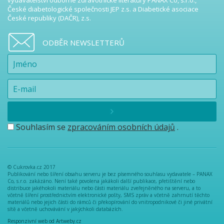
vydavatelství odborné zdravotnické literatury PANAX Co, s.r.o.,
České diabetologické společnosti JEP z.s. a Diabetické asociace
České republiky (DAČR), z.s.
ODBĚR NEWSLETTERŮ
Souhlasím se
zpracováním osobních údajů
.
© Cukrovka.cz 2017
Publikování nebo šíření obsahu serveru je bez písemného souhlasu vydavatele – PANAX
Co, s.r.o. zakázáno. Není také povolena jakákoli další publikace, přetištění nebo
distribuce jakéhokoli materiálu nebo části materiálu zveřejněného na serveru, a to
včetně šíření prostřednictvím elektronické pošty, SMS zpráv a včetně zahrnutí těchto
materiálů nebo jejich části do rámců či překopírování do vnitropodnikové či jiné privátní
sítě a včetně uchovávání v jakýchkoli databázích.
Responzivní web od Artweby.cz