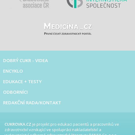
DOBRÝ CUKR - VIDEA
ENCYKLO
EDUKACE + TESTY
ODBORNÍCI
REDAKČNÍ RADA/KONTAKT
CUKROVKA.CZ
je projekt pro edukaci pacientů a pracovníků ve
zdravotnictví vznikající ve spolupráci nakladatelství a