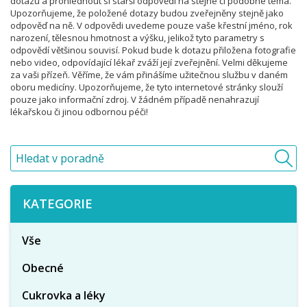
dotazu a prohlédnout si starší odpovědi na stejné či podobné téma.
Upozorňujeme, že položené dotazy budou zveřejněny stejně jako
odpověď na ně. V odpovědi uvedeme pouze vaše křestní jméno, rok
narození, tělesnou hmotnost a výšku, jelikož tyto parametry s
odpovědí většinou souvisí. Pokud bude k dotazu přiložena fotografie
nebo video, odpovídající lékař zváží její zveřejnění. Velmi děkujeme
za vaši přízeň. Věříme, že vám přinášíme užitečnou službu v daném
oboru medicíny. Upozorňujeme, že tyto internetové stránky slouží
pouze jako informační zdroj. V žádném případě nenahrazují
lékařskou či jinou odbornou péči!
KATEGORIE
Vše
Obecné
Cukrovka a léky