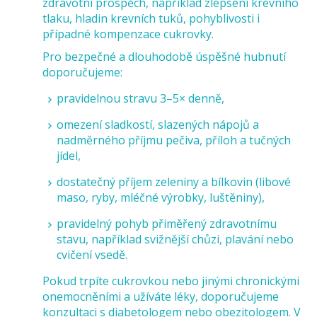
zdravotní prospěch, například zlepšení krevního
tlaku, hladin krevních tuků, pohyblivosti i
případné kompenzace cukrovky.
Pro bezpečné a dlouhodobě úspěšné hubnutí
doporučujeme:
pravidelnou stravu 3–5× denně,
omezení sladkostí, slazených nápojů a
nadměrného příjmu pečiva, příloh a tučných
jídel,
dostatečný příjem zeleniny a bílkovin (libové
maso, ryby, mléčné výrobky, luštěniny),
pravidelný pohyb přiměřený zdravotnímu
stavu, například svižnější chůzi, plavání nebo
cvičení vsedě.
Pokud trpíte cukrovkou nebo jinými chronickými
onemocněními a užíváte léky, doporučujeme
konzultaci s diabetologem nebo obezitologem. V