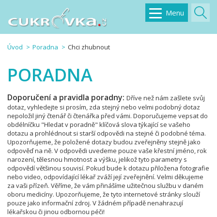
Menu
Úvod
Poradna
Chci zhubnout
PORADNA
Doporučení a pravidla poradny:
Dříve než nám zašlete svůj
dotaz, vyhledejte si prosím, zda stejný nebo velmi podobný dotaz
nepoložil jiný čtenář či čtenářka před vámi. Doporučujeme vepsat do
obdélníčku "Hledat v poradně" klíčová slova týkající se vašeho
dotazu a prohlédnout si starší odpovědi na stejné či podobné téma.
Upozorňujeme, že položené dotazy budou zveřejněny stejně jako
odpověď na ně. V odpovědi uvedeme pouze vaše křestní jméno, rok
narození, tělesnou hmotnost a výšku, jelikož tyto parametry s
odpovědí většinou souvisí. Pokud bude k dotazu přiložena fotografie
nebo video, odpovídající lékař zváží její zveřejnění. Velmi děkujeme
za vaši přízeň. Věříme, že vám přinášíme užitečnou službu v daném
oboru medicíny. Upozorňujeme, že tyto internetové stránky slouží
pouze jako informační zdroj. V žádném případě nenahrazují
lékařskou či jinou odbornou péči!