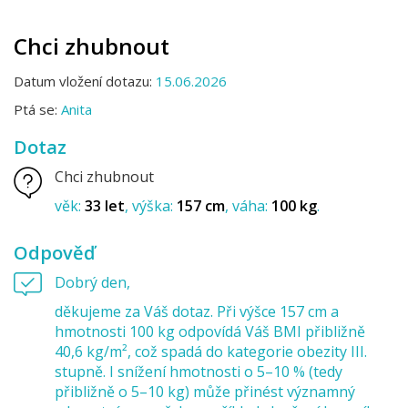
Chci zhubnout
Datum vložení dotazu:
15.06.2026
Ptá se:
Anita
Dotaz
Chci zhubnout
věk:
33 let
výška:
157 cm
váha:
100 kg
Odpověď
Dobrý den,
děkujeme za Váš dotaz. Při výšce 157 cm a
hmotnosti 100 kg odpovídá Váš BMI přibližně
40,6 kg/m², což spadá do kategorie obezity III.
stupně. I snížení hmotnosti o 5–10 % (tedy
přibližně o 5–10 kg) může přinést významný