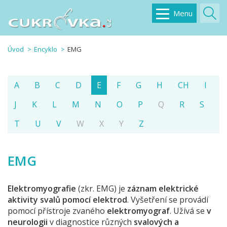
Menu
Úvod
Encyklo
EMG
A
B
C
D
E
F
G
H
CH
I
J
K
L
M
N
O
P
Q
R
S
T
U
V
W
X
Y
Z
EMG
Elektromyografie
(zkr. EMG) je
záznam elektrické
aktivity svalů pomocí elektrod
. Vyšetření se provádí
pomocí přístroje zvaného
elektromyograf
. Užívá se
v
neurologii
v diagnostice různých
svalových a