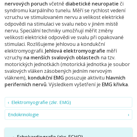
nervových poruch
včetně
diabetické neuropatie
či
syndromu karpálního tunelu. Měří se rychlost vedení
vzruchu ve stimulovaném nervu a velikost elektrické
odpovědi na stimulaci ve svalu nebo v jiném místě
nervu. Speciální techniky umožňují měřit změny
velikosti elektrické odpovědi ve svalu při opakované
stimulaci. Rozlišujeme jehlovou a kondukční
elektromyografii.
Jehlová elektromyografie
měří
vzruchy
na menších svalových oblastech
na tzv.
motorických jednotkách (motorická jednotka je soubor
svalových vláken zásobených jedním nervovým
vláknem),
kondukční EMG
posuzuje aktivitu
hlavních
periferních nervů
. Výsledkem vyšetření je
EMG křivka
.
Elektromyografie (zkr. EMG)
Endokrinologie