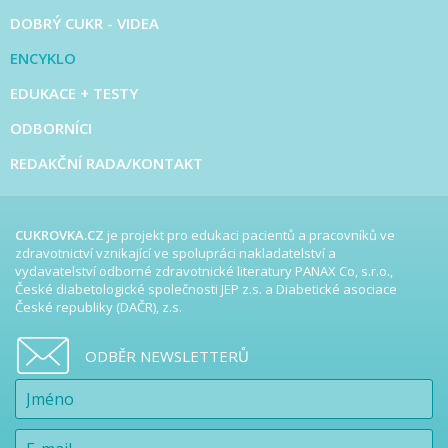
DOBRÝ CUKR - VIDEA
ENCYKLO
EDUKACE + TESTY
ODBORNÍCI
REDAKČNÍ RADA/KONTAKT
CUKROVKA.CZ
je projekt pro edukaci pacientů a pracovníků ve
zdravotnictví vznikající ve spolupráci nakladatelství a
vydavatelství odborné zdravotnické literatury PANAX Co, s.r.o.,
České diabetologické společnosti JEP z.s. a Diabetické asociace
České republiky (DAČR), z.s.
ODBĚR NEWSLETTERŮ