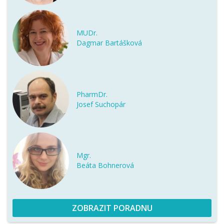
MUDr.
Dagmar Bartášková
PharmDr.
Josef Suchopár
Mgr.
Beáta Bohnerová
ZOBRAZIT PORADNU