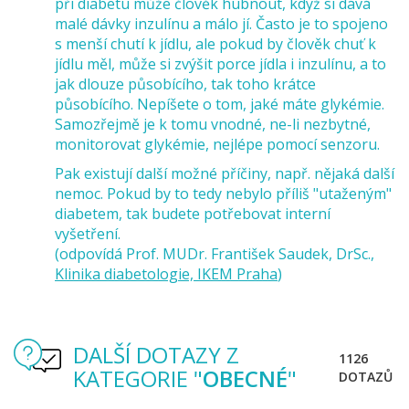
při diabetu může člověk hubnout, když si dává
malé dávky inzulínu a málo jí. Často je to spojeno
s menší chutí k jídlu, ale pokud by člověk chuť k
jídlu měl, může si zvýšit porce jídla i inzulínu, a to
jak dlouze působícího, tak toho krátce
působícího. Nepíšete o tom, jaké máte glykémie.
Samozřejmě je k tomu vnodné, ne-li nezbytné,
monitorovat glykémie, nejlépe pomocí senzoru.
Pak existují další možné příčiny, např. nějaká další
nemoc. Pokud by to tedy nebylo příliš "utaženým"
diabetem, tak budete potřebovat interní
vyšetření.
(odpovídá Prof. MUDr. František Saudek, DrSc.,
Klinika diabetologie, IKEM Praha
)
DALŠÍ DOTAZY Z
1126
KATEGORIE "
OBECNÉ
"
DOTAZŮ