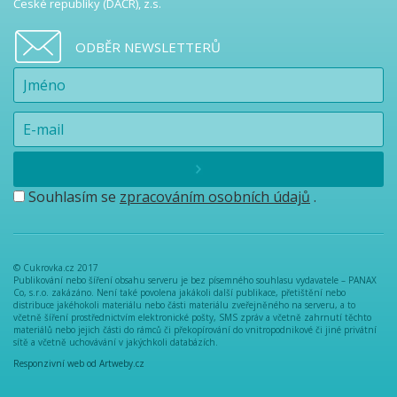
České republiky (DAČR), z.s.
ODBĚR NEWSLETTERŮ
Souhlasím se
zpracováním osobních údajů
.
© Cukrovka.cz 2017
Publikování nebo šíření obsahu serveru je bez písemného souhlasu vydavatele – PANAX
Co, s.r.o. zakázáno. Není také povolena jakákoli další publikace, přetištění nebo
distribuce jakéhokoli materiálu nebo části materiálu zveřejněného na serveru, a to
včetně šíření prostřednictvím elektronické pošty, SMS zpráv a včetně zahrnutí těchto
materiálů nebo jejich části do rámců či překopírování do vnitropodnikové či jiné privátní
sítě a včetně uchovávání v jakýchkoli databázích.
Responzivní web od Artweby.cz