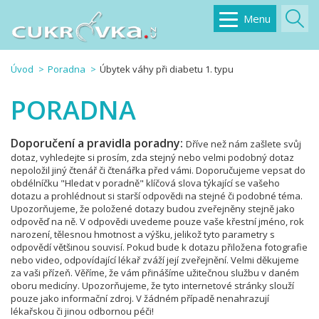
Menu
Úvod
Poradna
Úbytek váhy při diabetu 1. typu
PORADNA
Doporučení a pravidla poradny:
Dříve než nám zašlete svůj
dotaz, vyhledejte si prosím, zda stejný nebo velmi podobný dotaz
nepoložil jiný čtenář či čtenářka před vámi. Doporučujeme vepsat do
obdélníčku "Hledat v poradně" klíčová slova týkající se vašeho
dotazu a prohlédnout si starší odpovědi na stejné či podobné téma.
Upozorňujeme, že položené dotazy budou zveřejněny stejně jako
odpověď na ně. V odpovědi uvedeme pouze vaše křestní jméno, rok
narození, tělesnou hmotnost a výšku, jelikož tyto parametry s
odpovědí většinou souvisí. Pokud bude k dotazu přiložena fotografie
nebo video, odpovídající lékař zváží její zveřejnění. Velmi děkujeme
za vaši přízeň. Věříme, že vám přinášíme užitečnou službu v daném
oboru medicíny. Upozorňujeme, že tyto internetové stránky slouží
pouze jako informační zdroj. V žádném případě nenahrazují
lékařskou či jinou odbornou péči!