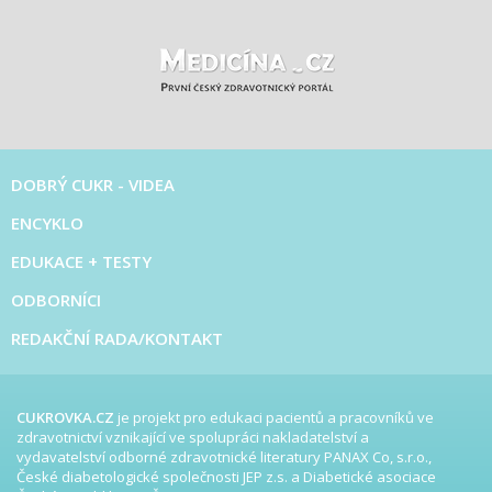
DOBRÝ CUKR - VIDEA
ENCYKLO
EDUKACE + TESTY
ODBORNÍCI
REDAKČNÍ RADA/KONTAKT
CUKROVKA.CZ
je projekt pro edukaci pacientů a pracovníků ve
zdravotnictví vznikající ve spolupráci nakladatelství a
vydavatelství odborné zdravotnické literatury PANAX Co, s.r.o.,
České diabetologické společnosti JEP z.s. a Diabetické asociace