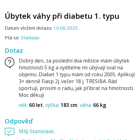
Úbytek váhy při diabetu 1. typu
Datum vložení dotazu:
10.06.2025
Ptá se:
Stanislav
Dotaz
Dobrý den, za poslední dva měsíce mám úbytek
hmotnosti 5 kg a vyditelne mi ubývají sval na
objemu .Diabet 1 typu mám od roku 2005. Aplikují
3× denně Fiasp 2j. večer 18 j. TRESIBA. Rád
sportuji, prosím o radu, jak přibrat na hmotnosti.
Moc děkuji
věk:
60 let
výška:
183 cm
váha:
66 kg
Odpověď
Milý Stanislave,