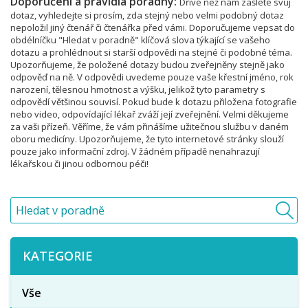
Doporučení a pravidla poradny:
Dříve než nám zašlete svůj
dotaz, vyhledejte si prosím, zda stejný nebo velmi podobný dotaz
nepoložil jiný čtenář či čtenářka před vámi. Doporučujeme vepsat do
obdélníčku "Hledat v poradně" klíčová slova týkající se vašeho
dotazu a prohlédnout si starší odpovědi na stejné či podobné téma.
Upozorňujeme, že položené dotazy budou zveřejněny stejně jako
odpověď na ně. V odpovědi uvedeme pouze vaše křestní jméno, rok
narození, tělesnou hmotnost a výšku, jelikož tyto parametry s
odpovědí většinou souvisí. Pokud bude k dotazu přiložena fotografie
nebo video, odpovídající lékař zváží její zveřejnění. Velmi děkujeme
za vaši přízeň. Věříme, že vám přinášíme užitečnou službu v daném
oboru medicíny. Upozorňujeme, že tyto internetové stránky slouží
pouze jako informační zdroj. V žádném případě nenahrazují
lékařskou či jinou odbornou péči!
KATEGORIE
Vše