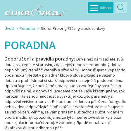
Menu
Úvod
Poradna
Siofor Prolong 750 mg a bolest hlavy
PORADNA
Doporučení a pravidla poradny:
Dříve než nám zašlete svůj
dotaz, vyhledejte si prosím, zda stejný nebo velmi podobný dotaz
nepoložil jiný čtenář či čtenářka před vámi. Doporučujeme vepsat do
obdélníčku "Hledat v poradně" klíčová slova týkající se vašeho
dotazu a prohlédnout si starší odpovědi na stejné či podobné téma.
Upozorňujeme, že položené dotazy budou zveřejněny stejně jako
odpověď na ně. V odpovědi uvedeme pouze vaše křestní jméno, rok
narození, tělesnou hmotnost a výšku, jelikož tyto parametry s
odpovědí většinou souvisí. Pokud bude k dotazu přiložena fotografie
nebo video, odpovídající lékař zváží její zveřejnění. Velmi děkujeme
za vaši přízeň. Věříme, že vám přinášíme užitečnou službu v daném
oboru medicíny. Upozorňujeme, že tyto internetové stránky slouží
pouze jako informační zdroj. V žádném případě nenahrazují
lékařskou či jinou odbornou péči!