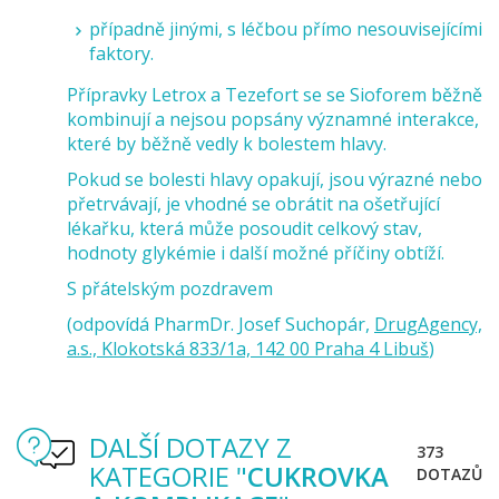
případně
jinými, s léčbou přímo nesouvisejícími
faktory
.
Přípravky
Letrox
a
Tezefort
se se Sioforem běžně
kombinují a
nejsou popsány významné interakce
,
které by běžně vedly k bolestem hlavy.
Pokud se bolesti hlavy
opakují, jsou výrazné nebo
přetrvávají
, je vhodné se obrátit na ošetřující
lékařku, která může posoudit celkový stav,
hodnoty glykémie i další možné příčiny obtíží.
S přátelským pozdravem
(odpovídá PharmDr. Josef Suchopár,
DrugAgency,
a.s., Klokotská 833/1a, 142 00 Praha 4 Libuš
)
DALŠÍ DOTAZY Z
373
KATEGORIE "
CUKROVKA
DOTAZŮ