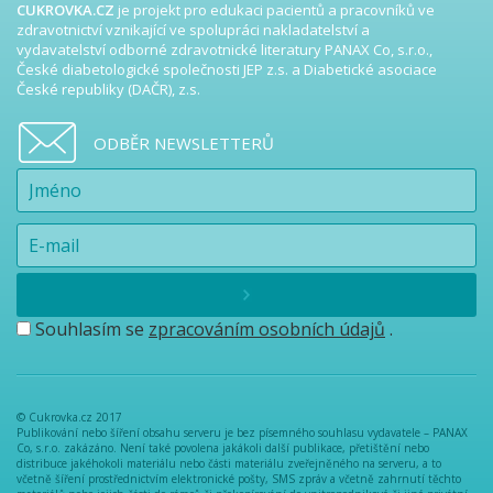
CUKROVKA.CZ
je projekt pro edukaci pacientů a pracovníků ve
zdravotnictví vznikající ve spolupráci nakladatelství a
vydavatelství odborné zdravotnické literatury PANAX Co, s.r.o.,
České diabetologické společnosti JEP z.s. a Diabetické asociace
České republiky (DAČR), z.s.
ODBĚR NEWSLETTERŮ
Souhlasím se
zpracováním osobních údajů
.
© Cukrovka.cz 2017
Publikování nebo šíření obsahu serveru je bez písemného souhlasu vydavatele – PANAX
Co, s.r.o. zakázáno. Není také povolena jakákoli další publikace, přetištění nebo
distribuce jakéhokoli materiálu nebo části materiálu zveřejněného na serveru, a to
včetně šíření prostřednictvím elektronické pošty, SMS zpráv a včetně zahrnutí těchto