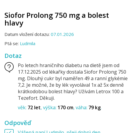
Siofor Prolong 750 mg a bolest
hlavy
Datum vložení dotazu:
07.01.2026
Ptá se:
Ludmila
Dotaz
Po letech hraničního diabetu na dietě jsem od
17.12.2025 od lékařky dostala Siofor Prolong 750
mg. Dlouhý cukr byl naměřen 49 a ranní glykémie
7,2. Je možné, že by lék vyvolával 1x až 5x denně
krátkodobou bolest hlavy? Užívám Letrox 100 a
Tezefort. Děkuji.
věk:
72 let
výška:
170 cm
váha:
79 kg
Odpověď
Vážená paní Ludmilo, přeji dobrý den,