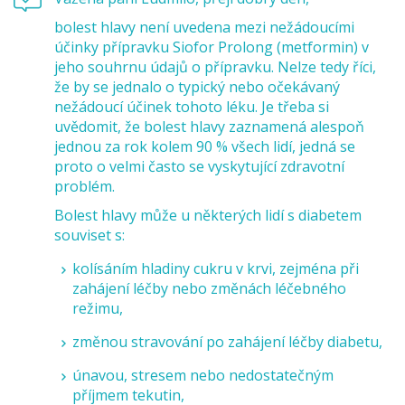
bolest hlavy
není uvedena mezi nežádoucími
účinky přípravku Siofor Prolong (metformin)
v
jeho souhrnu údajů o přípravku. Nelze tedy říci,
že by se jednalo o typický nebo očekávaný
nežádoucí účinek tohoto léku. Je třeba si
uvědomit, že bolest hlavy zaznamená alespoň
jednou za rok kolem 90 % všech lidí, jedná se
proto o velmi často se vyskytující zdravotní
problém.
Bolest hlavy může u některých lidí s diabetem
souviset s:
kolísáním hladiny cukru v krvi
, zejména při
zahájení léčby nebo změnách léčebného
režimu,
změnou stravování
po zahájení léčby diabetu,
únavou, stresem nebo nedostatečným
příjmem tekutin
,