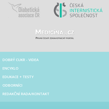
DOBRÝ CUKR - VIDEA
ENCYKLO
EDUKACE + TESTY
ODBORNÍCI
REDAKČNÍ RADA/KONTAKT