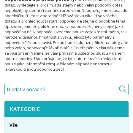
dotaz, vyhledejte si prosím, zda stejný nebo velmi podobný dotaz
nepoložil jiný čtenář či čtenářka před vámi. Doporučujeme vepsat do
obdélníčku "Hledat v poradně" klíčová slova týkající se vašeho
dotazu a prohlédnout si starší odpovědi na stejné či podobné téma.
Upozorňujeme, že položené dotazy budou zveřejněny stejně jako
odpověď na ně. V odpovědi uvedeme pouze vaše křestní jméno, rok
narození, tělesnou hmotnost a výšku, jelikož tyto parametry s
odpovědí většinou souvisí. Pokud bude k dotazu přiložena fotografie
nebo video, odpovídající lékař zváží její zveřejnění. Velmi děkujeme
za vaši přízeň. Věříme, že vám přinášíme užitečnou službu v daném
oboru medicíny. Upozorňujeme, že tyto internetové stránky slouží
pouze jako informační zdroj. V žádném případě nenahrazují
lékařskou či jinou odbornou péči!
KATEGORIE
Vše