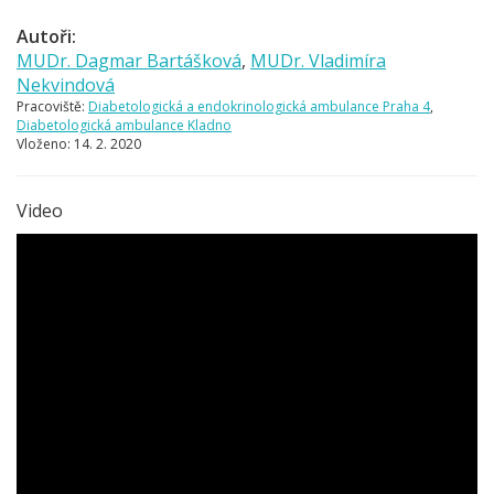
Autoři:
MUDr. Dagmar Bartášková
,
MUDr. Vladimíra
Nekvindová
Pracoviště:
Diabetologická a endokrinologická ambulance Praha 4
,
Diabetologická ambulance Kladno
Vloženo:
14. 2. 2020
Video