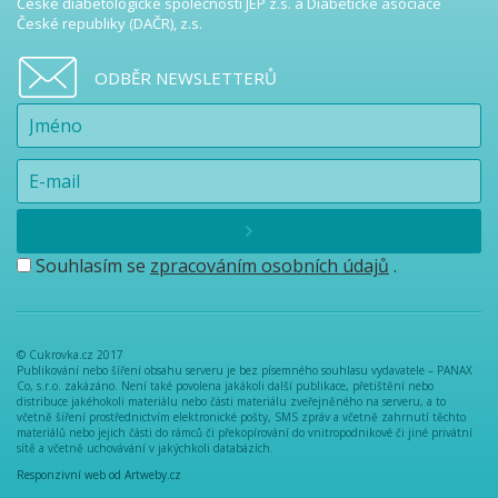
České diabetologické společnosti JEP z.s. a Diabetické asociace
České republiky (DAČR), z.s.
ODBĚR NEWSLETTERŮ
Souhlasím se
zpracováním osobních údajů
.
© Cukrovka.cz 2017
Publikování nebo šíření obsahu serveru je bez písemného souhlasu vydavatele – PANAX
Co, s.r.o. zakázáno. Není také povolena jakákoli další publikace, přetištění nebo
distribuce jakéhokoli materiálu nebo části materiálu zveřejněného na serveru, a to
včetně šíření prostřednictvím elektronické pošty, SMS zpráv a včetně zahrnutí těchto
materiálů nebo jejich části do rámců či překopírování do vnitropodnikové či jiné privátní
sítě a včetně uchovávání v jakýchkoli databázích.
Responzivní web od Artweby.cz