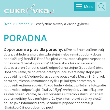
Menu
Úvod
Poradna
Test fyzicke aktivity a vliv na glykemii
PORADNA
Doporučení a pravidla poradny:
Dříve než nám zašlete svůj
dotaz, vyhledejte si prosím, zda stejný nebo velmi podobný dotaz
nepoložil jiný čtenář či čtenářka před vámi. Doporučujeme vepsat do
obdélníčku "Hledat v poradně" klíčová slova týkající se vašeho
dotazu a prohlédnout si starší odpovědi na stejné či podobné téma.
Upozorňujeme, že položené dotazy budou zveřejněny stejně jako
odpověď na ně. V odpovědi uvedeme pouze vaše křestní jméno, rok
narození, tělesnou hmotnost a výšku, jelikož tyto parametry s
odpovědí většinou souvisí. Pokud bude k dotazu přiložena fotografie
nebo video, odpovídající lékař zváží její zveřejnění. Velmi děkujeme
za vaši přízeň. Věříme, že vám přinášíme užitečnou službu v daném
oboru medicíny. Upozorňujeme, že tyto internetové stránky slouží
pouze jako informační zdroj. V žádném případě nenahrazují
lékařskou či jinou odbornou péči!