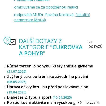
omlouváme se za opožděnou reakci
(odpovídá MUDr. Pavlína Krollová,
Fakultní
nemocnice Motol
)
DALŠÍ DOTAZY Z
24
KATEGORIE "
CUKROVKA
DOTAZŮ
A POHYB
"
Různá tvrzení o pohybu, který snižuje glykémii
(31.07.2026)
Zvýšený cukr po tréninku závodního plavání
(06.05.2025)
Úprava dávky inzulinu před posilováním a po
(19.04.2025)
Diabetes 2. typu a sport
(10.04.2025)
Po sportovni aktivite mam vysokou glikěii i o cca 4