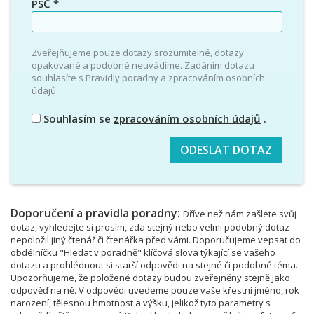
PSČ
*
Zveřejňujeme pouze dotazy srozumitelné, dotazy
opakované a podobné neuvádíme. Zadáním dotazu
souhlasíte s Pravidly poradny a zpracováním osobních
údajů.
Souhlasím se
zpracováním osobních údajů
.
Doporučení a pravidla poradny:
Dříve než nám zašlete svůj
dotaz, vyhledejte si prosím, zda stejný nebo velmi podobný dotaz
nepoložil jiný čtenář či čtenářka před vámi. Doporučujeme vepsat do
obdélníčku "Hledat v poradně" klíčová slova týkající se vašeho
dotazu a prohlédnout si starší odpovědi na stejné či podobné téma.
Upozorňujeme, že položené dotazy budou zveřejněny stejně jako
odpověď na ně. V odpovědi uvedeme pouze vaše křestní jméno, rok
narození, tělesnou hmotnost a výšku, jelikož tyto parametry s