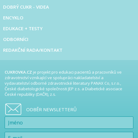
DOBRÝ CUKR - VIDEA
ENCYKLO
EDUKACE + TESTY
ODBORNÍCI
REDAKČNÍ RADA/KONTAKT
CUKROVKA.CZ
je projekt pro edukaci pacientů a pracovníků ve
zdravotnictví vznikající ve spolupráci nakladatelství a
vydavatelství odborné zdravotnické literatury PANAX Co, s.r.o.,
České diabetologické společnosti JEP z.s. a Diabetické asociace
České republiky (DAČR), z.s.
ODBĚR NEWSLETTERŮ