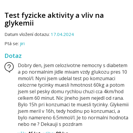
Test fyzicke aktivity a vliv na
glykemii
Datum vložení dotazu:
17.04.2024
Ptá se:
jiri
Dotaz
Dobry den, jsem celozivotne nemocny s diabetem
a po normalnim jidle mivam vzdy glukozu pres 10
mmol/l. Nyni jsem udelal test po komzumaci
celozrne tycinky muesli hmotnost 60kg a potom
jsem sel pesky domu rychlou chuzi cca 4km/hod
celkem 60 minut. Nic jineho jsem nejedl od rana.
Bylo 15h pri konzumaci te muesli tycinky. Glykemii
jsem meril v 16h, tedy hodinu po konzumaci, a
bylo namereno 6.5mmol/l. Je to normalni hodnota
nebo ne ? Dekauji s pozdram