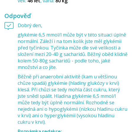
věk:
46 let
váha:
80 kg
Odpověď
Dobrý den,
glykémie 6,5 mmol/l může být v této situaci úplně
normální. Záleží i na tom kolik jste měl glykémii
před tyčinkou. Tyčinka může dle své velikosti a
složení mezi 20-40 g sacharidů. Běžný oběd klidně
kolem 50-80g sacharidů - podle toho, jaké
množství a co jíte.
Běžně při anaerobní aktivitě (kam u většinou
chůze spadá) glykémie (hladiny glukózy v krvi)
klesá. Při chůzi se tedy mohla část cukru, který
jste snědl spálit. Hladina glykémie 6,5 mmol/l
může tedy být úplně normální. Rozhodně se
nejedná ani o hypoglykémii (nízkou hladinu cukru
v krvi) ani o hyperglykémii (vysokou hladinu
cukru v krvi).
Poznámka redakce: