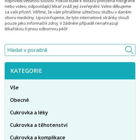
odpovědí většinou souvisí. Pokud bude k dotazu přiložena fotografie
nebo video, odpovídající lékař zváží její zveřejnění. Velmi děkujeme
za vaši přízeň. Věříme, že vám přinášíme užitečnou službu v daném
oboru medicíny. Upozorňujeme, že tyto internetové stránky slouží
pouze jako informační zdroj. V žádném případě nenahrazují
lékařskou či jinou odbornou péči!
KATEGORIE
Vše
Obecné
Cukrovka a léky
Cukrovka a těhotenství
Cukrovka a komplikace