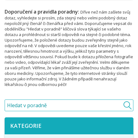
Doporučení a pravidla poradny:
Dříve než nám zašlete svůj
dotaz, vyhledejte si prosím, zda stejný nebo velmi podobný dotaz
nepoložil jiný čtenář či čtenářka před vámi. Doporučujeme vepsat do
obdélníčku "Hledat v poradně" klíčová slova týkající se vašeho
dotazu a prohlédnout si starší odpovědi na stejné či podobné téma.
Upozorňujeme, že položené dotazy budou zveřejněny stejně jako
odpověď na ně. V odpovědi uvedeme pouze vaše křestní jméno, rok
narození, tělesnou hmotnost a výšku, jelikož tyto parametry s
odpovědí většinou souvisí. Pokud bude k dotazu přiložena fotografie
nebo video, odpovídající lékař zváží její zveřejnění. Velmi děkujeme
za vaši přízeň. Věříme, že vám přinášíme užitečnou službu v daném
oboru medicíny. Upozorňujeme, že tyto internetové stránky slouží
pouze jako informační zdroj. V žádném případě nenahrazují
lékařskou či jinou odbornou péči!
KATEGORIE