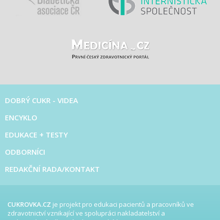
DOBRÝ CUKR - VIDEA
ENCYKLO
EDUKACE + TESTY
ODBORNÍCI
REDAKČNÍ RADA/KONTAKT
CUKROVKA.CZ
je projekt pro edukaci pacientů a pracovníků ve
zdravotnictví vznikající ve spolupráci nakladatelství a