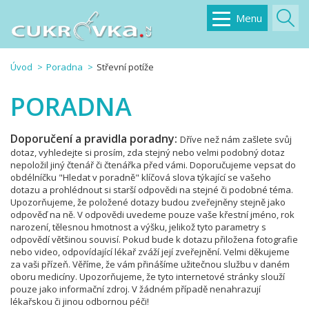
Menu
Úvod
Poradna
Střevní potíže
PORADNA
Doporučení a pravidla poradny:
Dříve než nám zašlete svůj
dotaz, vyhledejte si prosím, zda stejný nebo velmi podobný dotaz
nepoložil jiný čtenář či čtenářka před vámi. Doporučujeme vepsat do
obdélníčku "Hledat v poradně" klíčová slova týkající se vašeho
dotazu a prohlédnout si starší odpovědi na stejné či podobné téma.
Upozorňujeme, že položené dotazy budou zveřejněny stejně jako
odpověď na ně. V odpovědi uvedeme pouze vaše křestní jméno, rok
narození, tělesnou hmotnost a výšku, jelikož tyto parametry s
odpovědí většinou souvisí. Pokud bude k dotazu přiložena fotografie
nebo video, odpovídající lékař zváží její zveřejnění. Velmi děkujeme
za vaši přízeň. Věříme, že vám přinášíme užitečnou službu v daném
oboru medicíny. Upozorňujeme, že tyto internetové stránky slouží
pouze jako informační zdroj. V žádném případě nenahrazují
lékařskou či jinou odbornou péči!