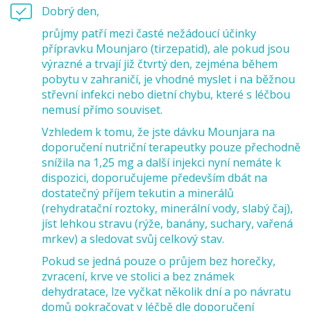
Dobrý den,
průjmy patří mezi časté nežádoucí účinky
přípravku Mounjaro (tirzepatid), ale pokud jsou
výrazné a trvají již čtvrtý den, zejména během
pobytu v zahraničí, je vhodné myslet i na běžnou
střevní infekci nebo dietní chybu, které s léčbou
nemusí přímo souviset.
Vzhledem k tomu, že jste dávku Mounjara na
doporučení nutriční terapeutky pouze přechodně
snížila na 1,25 mg a další injekci nyní nemáte k
dispozici, doporučujeme především dbát na
dostatečný příjem tekutin a minerálů
(rehydratační roztoky, minerální vody, slabý čaj),
jíst lehkou stravu (rýže, banány, suchary, vařená
mrkev) a sledovat svůj celkový stav.
Pokud se jedná pouze o průjem bez horečky,
zvracení, krve ve stolici a bez známek
dehydratace, lze vyčkat několik dní a po návratu
domů pokračovat v léčbě dle doporučení