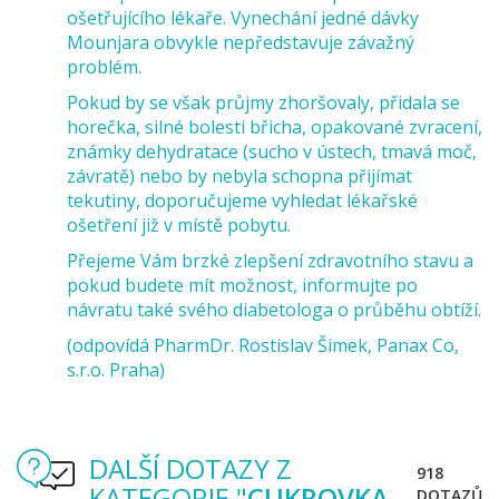
ošetřujícího lékaře. Vynechání jedné dávky
Mounjara obvykle nepředstavuje závažný
problém.
Pokud by se však průjmy zhoršovaly, přidala se
horečka, silné bolesti břicha, opakované zvracení,
známky dehydratace (sucho v ústech, tmavá moč,
závratě) nebo by nebyla schopna přijímat
tekutiny, doporučujeme vyhledat lékařské
ošetření již v místě pobytu.
Přejeme Vám brzké zlepšení zdravotního stavu a
pokud budete mít možnost, informujte po
návratu také svého diabetologa o průběhu obtíží.
(odpovídá PharmDr. Rostislav Šimek, Panax Co,
s.r.o. Praha)
DALŠÍ DOTAZY Z
918
KATEGORIE "
CUKROVKA
DOTAZŮ