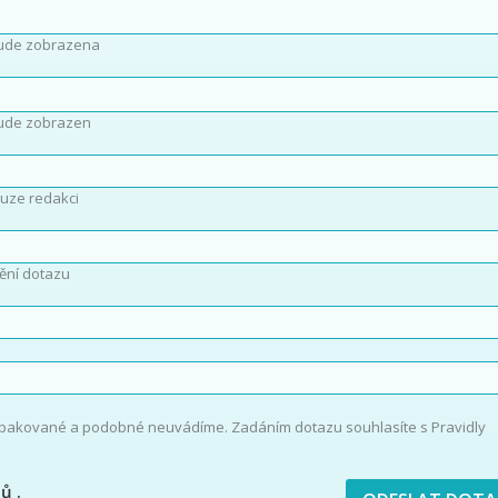
ude zobrazena
ude zobrazen
uze redakci
ění dotazu
opakované a podobné neuvádíme. Zadáním dotazu souhlasíte s Pravidly
jů
.