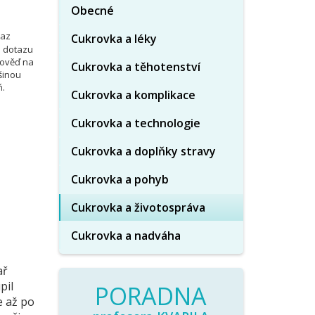
Obecné
taz
Cukrovka a léky
o dotazu
pověď na
Cukrovka a těhotenství
šinou
ň.
Cukrovka a komplikace
Cukrovka a technologie
Cukrovka a doplňky stravy
Cukrovka a pohyb
Cukrovka a životospráva
Cukrovka a nadváha
ař
pil
PORADNA
e až po