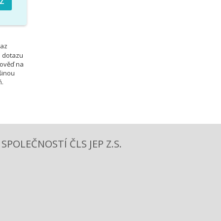
taz
o dotazu
pověď na
šinou
ň.
POLEČNOSTÍ ČLS JEP Z.S.