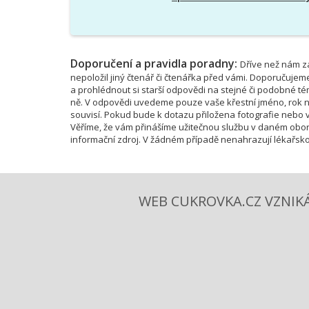
Doporučení a pravidla poradny:
Dříve než nám za
nepoložil jiný čtenář či čtenářka před vámi. Doporučujem
a prohlédnout si starší odpovědi na stejné či podobné 
ně. V odpovědi uvedeme pouze vaše křestní jméno, rok na
souvisí. Pokud bude k dotazu přiložena fotografie nebo vi
Věříme, že vám přinášíme užitečnou službu v daném obor
informační zdroj. V žádném případě nenahrazují lékařsko
WEB CUKROVKA.CZ VZNIKÁ