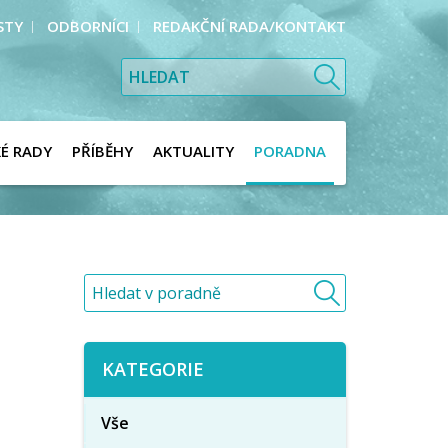
STY
ODBORNÍCI
REDAKČNÍ RADA/KONTAKT
KÉ RADY
PŘÍBĚHY
AKTUALITY
PORADNA
KATEGORIE
Vše