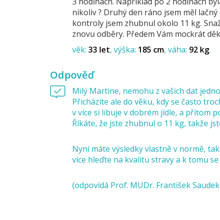
3 hodinách. Například po 2 hodinách byla 
nikoliv ? Druhý den ráno jsem měl lačný 
kontroly jsem zhubnul okolo 11 kg. Snaž
znovu odběry. Předem Vám mockrát děku
věk:
33 let
výška:
185 cm
váha:
92 kg
Odpověď
Milý Martine, nemohu z vašich dat jedno
Přicházíte ale do věku, kdy se často tr
v více si libuje v dobrém jídle, a přitom 
Říkáte, že jste zhubnul o 11 kg, takže js
Nyní máte výsledky vlastně v normě, ta
více hleďte na kvalitu stravy a k tomu se
(odpovídá Prof. MUDr. František Saudek,