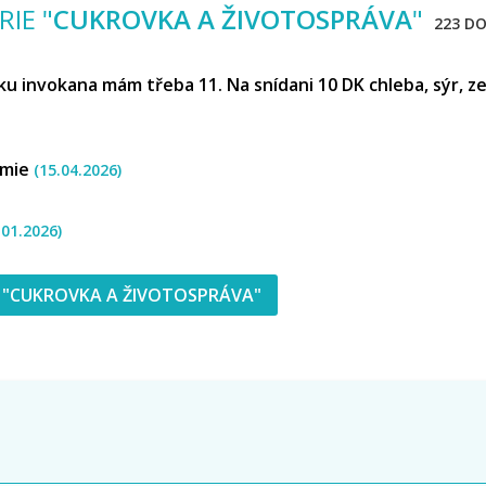
IE "
CUKROVKA A ŽIVOTOSPRÁVA
"
223 D
éku invokana mám třeba 11. Na snídani 10 DK chleba, sýr, z
kémie
(15.04.2026)
.01.2026)
 "CUKROVKA A ŽIVOTOSPRÁVA"