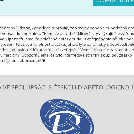
šlete svůj dotaz, vyhledejte si prosím, zda stejný nebo velmi podobný do
e vepsat do obdélníčku "Hledat v poradně" klíčová slova týkající se vašeh
téma. Upozorňujeme, že položené dotazy budou zveřejněny stejně jako od
rození, tělesnou hmotnost a výšku, jelikož tyto parametry s odpovědí vět
deo, odpovídající lékař zváží její zveřejnění. Velmi děkujeme za vaši příze
u medicíny. Upozorňujeme, že tyto internetové stránky slouží pouze jako
u či jinou odbornou péči!
 VE SPOLUPRÁCI S ČESKOU DIABETOLOGICKOU S