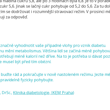
hladina cukru 5,8, ale po 3 hodinách byla 6,8. Je to v pořádk
cukr 5,6. Jinak se lačný cukr pohybuje od 5,2 do 5,6. Za tu d
ím se dodržovat i rozumnější stravovací režim. V prosinci mě
ji za odpověď.
značně vyhodnotit vaše případné vlohy pro vznik diabetu.
ochu mění metabolismus. Většina lidí se začíná méně pohybov
potřebují méně kalorií než dříve. Na to je potřeba si dávat poz
te musel být před tím obézní.
k buďte rád a pokračujte v nově nastoleném režimu. Jezte m
 pravidelně fyzicky pohybujte.
 DrSc.,
Klinika diabetologie, IKEM Praha
)