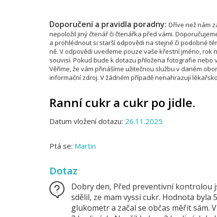
Doporučení a pravidla poradny:
Dříve než nám za
nepoložil jiný čtenář či čtenářka před vámi. Doporučujem
a prohlédnout si starší odpovědi na stejné či podobné 
ně. V odpovědi uvedeme pouze vaše křestní jméno, rok na
souvisí. Pokud bude k dotazu přiložena fotografie nebo vi
Věříme, že vám přinášíme užitečnou službu v daném obor
informační zdroj. V žádném případě nenahrazují lékařsko
Ranní cukr a cukr po jidle.
Datum vložení dotazu:
26.11.2025
Ptá se:
Martin
Dotaz
Dobry den, Před preventivní kontrolou js
sdělil, ze mam vyssi cukr. Hodnota byla 
glukometr a začal se občas měřit sám. Vš