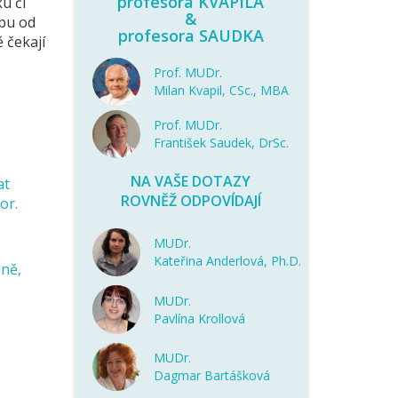
profesora KVAPILA
u či
&
obu od
profesora SAUDKA
 čekají
Prof. MUDr.
Milan Kvapil, CSc., MBA
Prof. MUDr.
František Saudek, DrSc.
NA VAŠE DOTAZY
at
ROVNĚŽ ODPOVÍDAJÍ
or.
MUDr.
Kateřina Anderlová, Ph.D.
éně,
MUDr.
Pavlína Krollová
MUDr.
Dagmar Bartášková