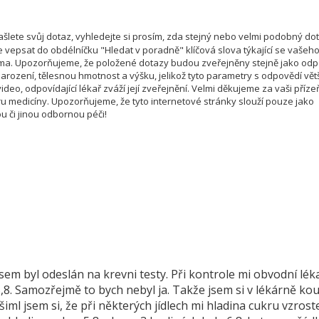
šlete svůj dotaz, vyhledejte si prosím, zda stejný nebo velmi podobný do
e vepsat do obdélníčku "Hledat v poradně" klíčová slova týkající se vašeh
téma. Upozorňujeme, že položené dotazy budou zveřejněny stejně jako od
rození, tělesnou hmotnost a výšku, jelikož tyto parametry s odpovědí vět
deo, odpovídající lékař zváží její zveřejnění. Velmi děkujeme za vaši příze
u medicíny. Upozorňujeme, že tyto internetové stránky slouží pouze jako
u či jinou odbornou péči!
em byl odeslán na krevni testy. Při kontrole mi obvodní lék
5,8. Samozřejmě to bych nebyl ja. Takže jsem si v lékárně kou
iml jsem si, že při některých jídlech mi hladina cukru vzrost