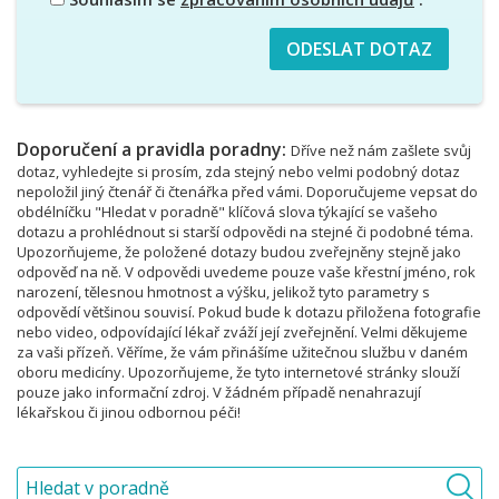
Doporučení a pravidla poradny:
Dříve než nám zašlete svůj
dotaz, vyhledejte si prosím, zda stejný nebo velmi podobný dotaz
nepoložil jiný čtenář či čtenářka před vámi. Doporučujeme vepsat do
obdélníčku "Hledat v poradně" klíčová slova týkající se vašeho
dotazu a prohlédnout si starší odpovědi na stejné či podobné téma.
Upozorňujeme, že položené dotazy budou zveřejněny stejně jako
odpověď na ně. V odpovědi uvedeme pouze vaše křestní jméno, rok
narození, tělesnou hmotnost a výšku, jelikož tyto parametry s
odpovědí většinou souvisí. Pokud bude k dotazu přiložena fotografie
nebo video, odpovídající lékař zváží její zveřejnění. Velmi děkujeme
za vaši přízeň. Věříme, že vám přinášíme užitečnou službu v daném
oboru medicíny. Upozorňujeme, že tyto internetové stránky slouží
pouze jako informační zdroj. V žádném případě nenahrazují
lékařskou či jinou odbornou péči!