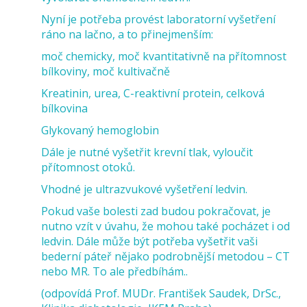
Nyní je potřeba provést laboratorní vyšetření
ráno na lačno, a to přinejmenším:
moč chemicky, moč kvantitativně na přítomnost
bílkoviny, moč kultivačně
Kreatinin, urea, C-reaktivní protein, celková
bílkovina
Glykovaný hemoglobin
Dále je nutné vyšetřit krevní tlak, vyloučit
přítomnost otoků.
Vhodné je ultrazvukové vyšetření ledvin.
Pokud vaše bolesti zad budou pokračovat, je
nutno vzít v úvahu, že mohou také pocházet i od
ledvin. Dále může být potřeba vyšetřit vaši
bederní páteř nějako podrobnější metodou – CT
nebo MR. To ale předbíhám..
(odpovídá Prof. MUDr. František Saudek, DrSc.,