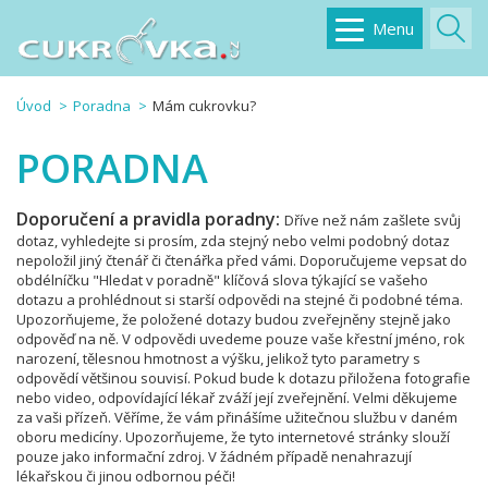
Menu
Úvod
Poradna
Mám cukrovku?
PORADNA
Doporučení a pravidla poradny:
Dříve než nám zašlete svůj
dotaz, vyhledejte si prosím, zda stejný nebo velmi podobný dotaz
nepoložil jiný čtenář či čtenářka před vámi. Doporučujeme vepsat do
obdélníčku "Hledat v poradně" klíčová slova týkající se vašeho
dotazu a prohlédnout si starší odpovědi na stejné či podobné téma.
Upozorňujeme, že položené dotazy budou zveřejněny stejně jako
odpověď na ně. V odpovědi uvedeme pouze vaše křestní jméno, rok
narození, tělesnou hmotnost a výšku, jelikož tyto parametry s
odpovědí většinou souvisí. Pokud bude k dotazu přiložena fotografie
nebo video, odpovídající lékař zváží její zveřejnění. Velmi děkujeme
za vaši přízeň. Věříme, že vám přinášíme užitečnou službu v daném
oboru medicíny. Upozorňujeme, že tyto internetové stránky slouží
pouze jako informační zdroj. V žádném případě nenahrazují
lékařskou či jinou odbornou péči!