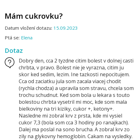
Mám cukrovku?
Datum vložení dotazu:
15.09.2023
Ptá se:
Elena
Dotaz
Dobry den, cca 2 tyzdne citim bolest v dolnej casti
chrbta, v pravo. Bolest nie je vyrazna, citim ju
skor ked sedim, lezim. Ine tazkosti nepocitujem.
Cca od zaciatku jula som zacala viacej chodit
(rychla chodza) a upravila som stravu, chcela som
trochu schudnut. Ked som bola u lekara s touto
bolestou chrbta vysetril mi moc, kde som mala
bielkoviny na tri kiziky, cukor +, ketony+.
Nasledne mi zobral krv z prsta, kde mi vysiel
cukor 7,3 (bola som cca 3 hodiny po ranajkach).
Dalej ma poslal na sono brucha. A zobral krv zo
zily na glykovny hemoglobin. Cakam na vysledky.