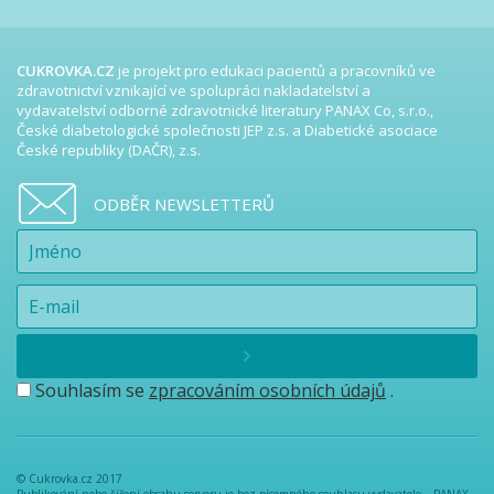
CUKROVKA.CZ
je projekt pro edukaci pacientů a pracovníků ve
zdravotnictví vznikající ve spolupráci nakladatelství a
vydavatelství odborné zdravotnické literatury PANAX Co, s.r.o.,
České diabetologické společnosti JEP z.s. a Diabetické asociace
České republiky (DAČR), z.s.
ODBĚR NEWSLETTERŮ
Souhlasím se
zpracováním osobních údajů
.
© Cukrovka.cz 2017