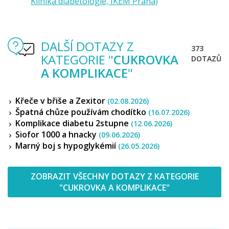
Klinika diabetologie, IKEM Praha
)
DALŠÍ DOTAZY Z
373
KATEGORIE "
CUKROVKA
DOTAZŮ
A KOMPLIKACE
"
Křeče v břiše a Zexitor
(02.08.2026)
Špatná chůze používám chodítko
(16.07.2026)
Komplikace diabetu 2stupne
(12.06.2026)
Siofor 1000 a hnacky
(09.06.2026)
Marný boj s hypoglykémií
(26.05.2026)
ZOBRAZIT VŠECHNY DOTAZY Z KATEGORIE
"CUKROVKA A KOMPLIKACE"