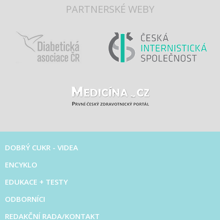
PARTNERSKÉ WEBY
DOBRÝ CUKR - VIDEA
ENCYKLO
EDUKACE + TESTY
ODBORNÍCI
REDAKČNÍ RADA/KONTAKT