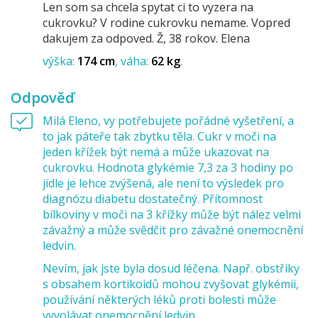
Len som sa chcela spytat ci to vyzera na
cukrovku? V rodine cukrovku nemame. Vopred
dakujem za odpoved. Ž, 38 rokov. Elena
výška:
174 cm
váha:
62 kg
Odpověď
Milá Eleno, vy potřebujete pořádné vyšetření, a
to jak páteře tak zbytku těla. Cukr v moči na
jeden křížek být nemá a může ukazovat na
cukrovku. Hodnota glykémie 7,3 za 3 hodiny po
jídle je lehce zvýšená, ale není to výsledek pro
diagnózu diabetu dostatečný. Přítomnost
bílkoviny v moči na 3 křížky může být nález velmi
závažný a může svědčit pro závažné onemocnění
ledvin.
Nevím, jak jste byla dosud léčena. Např. obstřiky
s obsahem kortikoidů mohou zvyšovat glykémii,
používání některých léků proti bolesti může
vyvolávat onemocnění ledvin.