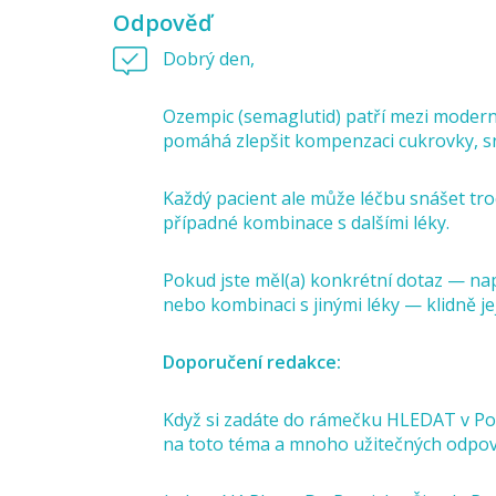
Odpověď
Dobrý den,
Ozempic (semaglutid) patří mezi modern
pomáhá zlepšit kompenzaci cukrovky, sníž
Každý pacient ale může léčbu snášet troc
případné kombinace s dalšími léky.
Pokud jste měl(a) konkrétní dotaz — nap
nebo kombinaci s jinými léky — klidně j
Doporučení redakce:
Když si zadáte do rámečku HLEDAT v Po
na toto téma a mnoho užitečných odpov