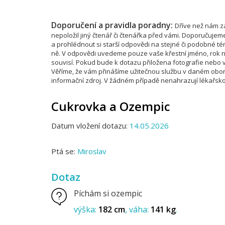
Doporučení a pravidla poradny:
Dříve než nám za
nepoložil jiný čtenář či čtenářka před vámi. Doporučujem
a prohlédnout si starší odpovědi na stejné či podobné 
ně. V odpovědi uvedeme pouze vaše křestní jméno, rok na
souvisí. Pokud bude k dotazu přiložena fotografie nebo vi
Věříme, že vám přinášíme užitečnou službu v daném obor
informační zdroj. V žádném případě nenahrazují lékařsko
Cukrovka a Ozempic
Datum vložení dotazu:
14.05.2026
Ptá se:
Miroslav
Dotaz
Píchám si ozempic
výška:
182 cm
váha:
141 kg