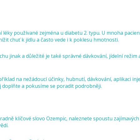
í léky používané zejména u diabetu 2. typu. U mnoha pacien
it chuť k jídlu a často vede i k poklesu hmotnosti.
hu jinak a důležité je také správné dávkování, jídelní režim 
říklad na nežádoucí účinky, hubnutí, dávkování, aplikaci inj
ej doplňte a pokusíme se poradit podrobněji.
radně klíčové slovo Ozempic, naleznete spoustu zajímavých
ědí.