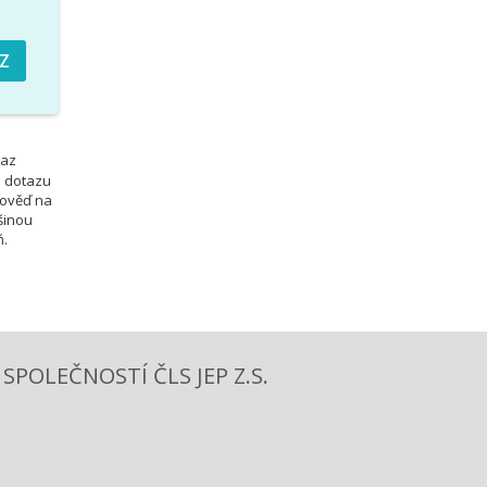
taz
o dotazu
pověď na
šinou
ň.
POLEČNOSTÍ ČLS JEP Z.S.