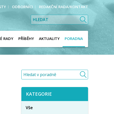
STY
ODBORNÍCI
REDAKČNÍ RADA/KONTAKT
KÉ RADY
PŘÍBĚHY
AKTUALITY
PORADNA
KATEGORIE
Vše