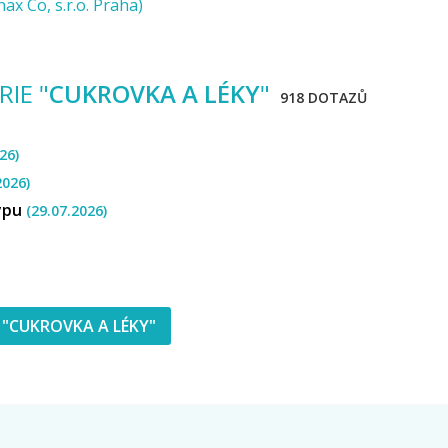
ax Co, s.r.o. Praha)
IE "
CUKROVKA A LÉKY
"
918 DOTAZŮ
26)
2026)
typu
(29.07.2026)
"CUKROVKA A LÉKY"