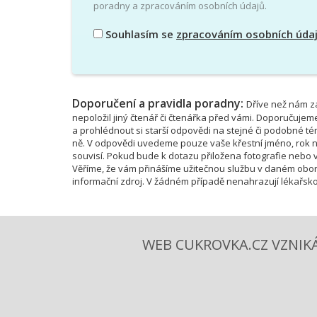
poradny a zpracováním osobních údajů.
Souhlasím se
zpracováním osobních úda
Doporučení a pravidla poradny:
Dříve než nám za
nepoložil jiný čtenář či čtenářka před vámi. Doporučujem
a prohlédnout si starší odpovědi na stejné či podobné 
ně. V odpovědi uvedeme pouze vaše křestní jméno, rok na
souvisí. Pokud bude k dotazu přiložena fotografie nebo vi
Věříme, že vám přinášíme užitečnou službu v daném obor
informační zdroj. V žádném případě nenahrazují lékařsko
WEB CUKROVKA.CZ VZNIKÁ