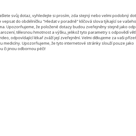
šlete svůj dotaz, vyhledejte si prosím, zda stejný nebo velmi podobný do
e vepsat do obdélníčku "Hledat v poradně" klíčová slova týkající se vašeh
téma. Upozorňujeme, že položené dotazy budou zveřejněny stejně jako od
rození, tělesnou hmotnost a výšku, jelikož tyto parametry s odpovědí vět
deo, odpovídající lékař zváží její zveřejnění. Velmi děkujeme za vaši příze
u medicíny. Upozorňujeme, že tyto internetové stránky slouží pouze jako
u či jinou odbornou péči!