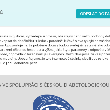
jů
.
šlete svůj dotaz, vyhledejte si prosím, zda stejný nebo velmi podobný do
e vepsat do obdélníčku "Hledat v poradně" klíčová slova týkající se vašeh
téma. Upozorňujeme, že položené dotazy budou zveřejněny stejně jako od
rození, tělesnou hmotnost a výšku, jelikož tyto parametry s odpovědí vět
deo, odpovídající lékař zváží její zveřejnění. Velmi děkujeme za vaši příze
u medicíny. Upozorňujeme, že tyto internetové stránky slouží pouze jako
u či jinou odbornou péči!
 VE SPOLUPRÁCI S ČESKOU DIABETOLOGICKOU S