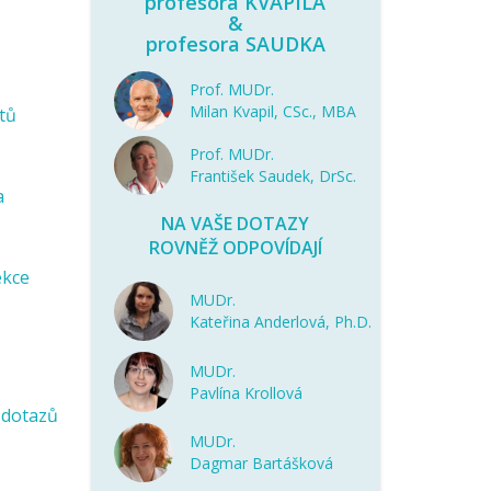
profesora KVAPILA
&
profesora SAUDKA
Prof. MUDr.
Milan Kvapil, CSc., MBA
tů
Prof. MUDr.
František Saudek, DrSc.
a
NA VAŠE DOTAZY
ROVNĚŽ ODPOVÍDAJÍ
ekce
MUDr.
Kateřina Anderlová, Ph.D.
MUDr.
Pavlína Krollová
 dotazů
MUDr.
Dagmar Bartášková